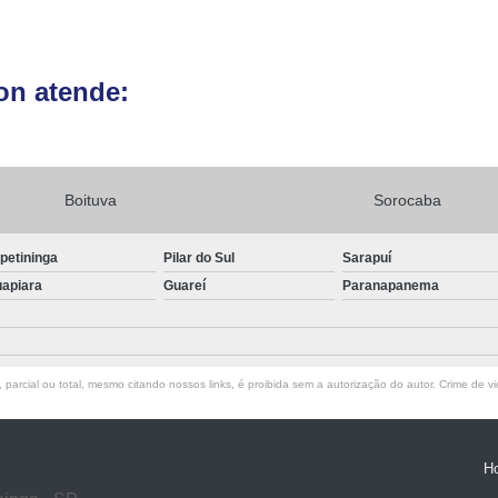
on atende:
Boituva
Sorocaba
apetininga
Pilar do Sul
Sarapuí
apiara
Guareí
Paranapanema
parcial ou total, mesmo citando nossos links, é proibida sem a autorização do autor. Crime de vi
H