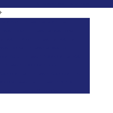
(15) 99782-0869
(15) 3272-6086
ivete Audi
Chave Canivete Celta
ivete Citroen
Chave Canivete Corsa
anivete Ecosport
Chave Canivete Fiat
vete Ford Ka
Chave Canivete Gol
otivo Agile
Chaveiro Automotivo Canivete
Chaveiro Automotivo Citroën
Automotivo Fiat
Chaveiro Automotivo Ford
tomotivo para Celta
Chaveiro de Auto
 Horas
Chaveiro 24 Horas Mais Próximo
aveiro 24h
Chaveiro 24h Mais Próximo
o 24h
Chaveiro Automotivo 24 Horas