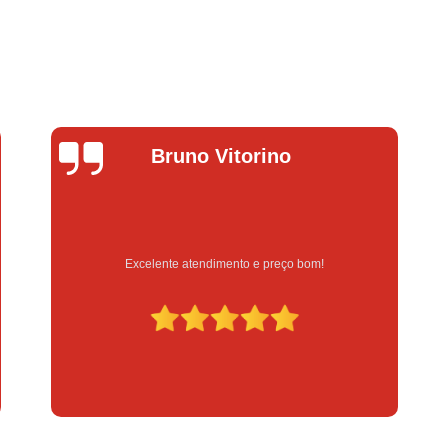
Fechadura Eletrônica para Porta
Fe
Fechadura Eletrônica para Portão
Fechadur
Instalação de Fechadura Digital
Instalação de Fechadura Elétrica Stam
Instalação de Fechadura em Apartamen
Lucas Donadel
Instalação de Fechadura Simples
Conserto de Módulo de Injeção
Con
Conserto Módulo de Injeção
Con
Serviço feito na hora e de qualidade
Conserto Módulo de Injeção de Automóvel
Conserto Módulo Injeção de Carro
Reset de Mód