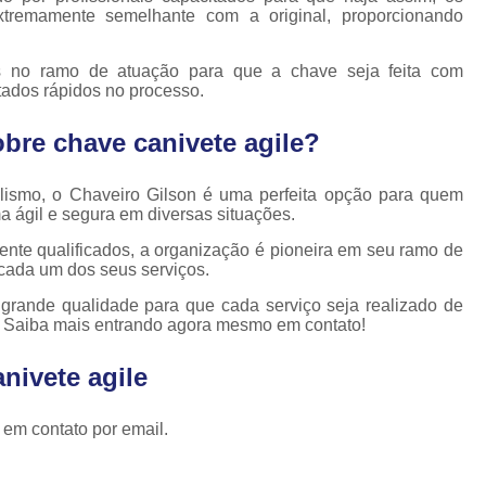
Cópia de Chave Automotiva Celta
xtremamente semelhante com a original, proporcionando
Cópia de Chave Automotiva Citroen
as no ramo de atuação para que a chave seja feita com
Cópia de Chave Automotiva Fiat
ltados rápidos no processo.
Cópia de Chave Automotiva Gm
bre chave canivete agile?
Fechadura Biométrica Digital
Fechadur
Fechadura Digital com Biometria
lismo, o Chaveiro Gilson é uma perfeita opção para quem
a ágil e segura em diversas situações.
Fechadura Digital de Embutir
nte qualificados, a organização é pioneira em seu ramo de
Fechadura Digital para Porta de Correr
cada um dos seus serviços.
Fechadura Digital para Porta de Vidro d
grande qualidade para que cada serviço seja realizado de
. Saiba mais entrando agora mesmo em contato!
Tranca de Porta Digital
Fechadura Ele
nivete agile
Fechadura Eletrônica Apartamento
Fechadura Eletrônica de Porta
 em contato por email.
Fechadura Eletrônica de Sobre