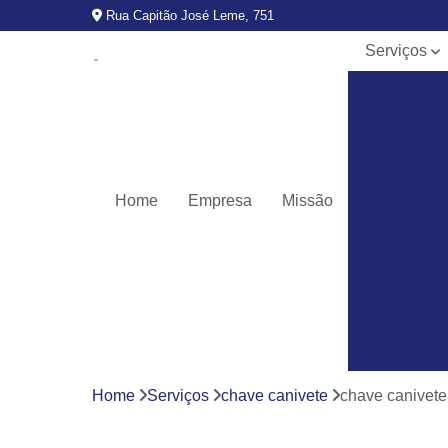
Rua Capitão José Leme, 751
Serviços
Chave
canivete
Chaveiro
automotivo
Chaveiros
Home
Empresa
Missão
24h
Chaves
codificada
Chaves
codificadas
Cópia de
chave
automotiva
Home
Serviços
chave canivete
chave canivete
Fechaduras
digitais