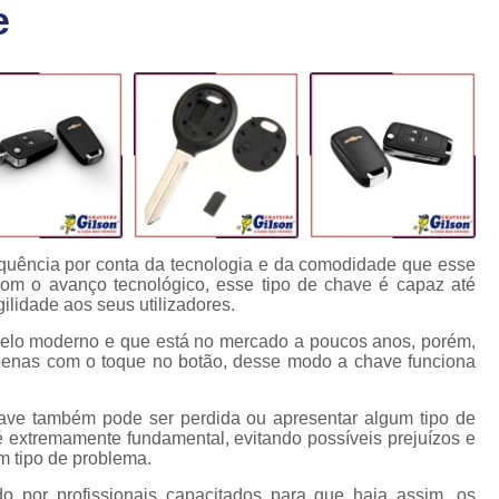
e
Chaveiro Carro 24 Horas
Cha
Chaveiro para Autos 24 Horas
C
Chave Canivete com Alarme
Ch
Chave Codificada Automotiva
Chave Cod
Chave Codificada Chevrolet
Chave Codifi
Chave Codificada Fiat
Chave Codificad
Chave de Carro com Chip
Chave Automoti
equência por conta da tecnologia e da comodidade que esse
Chave Codificada
Chave Codificada
 Com o avanço tecnológico, esse tipo de chave é capaz até
lidade aos seus utilizadores.
Chave de Carros Codificadas
Chave de Vei
delo moderno e que está no mercado a poucos anos, porém,
Chaves Auto Codificadas
C
 apenas com o toque no botão, desse modo a chave funciona
Chaves Codificadas para Automóvei
ve também pode ser perdida ou apresentar algum tipo de
Cópia de Chave Automotiva Agile
é extremamente fundamental, evitando possíveis prejuízos e
m tipo de problema.
Cópia de Chave Automotiva Bmw
do por profissionais capacitados para que haja assim, os