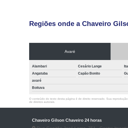
Regiões onde a Chaveiro Gils
Avaré
Alambari
Cesário Lange
It
Angatuba
Capão Bonito
Gu
avaré
Boituva
O conteúdo do texto desta página é de direito reservado. Sua reprodução, 
de direitos autorais
.
Chaveiro Gilson Chaveiro 24 horas