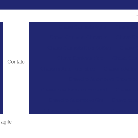
Chave Canivete Agile
Chave Can
Chave Canivete Chevrolet
Chave Can
Chave Canivete Dois Botões
Chave C
Chave Canivete Ford
Chave Cani
Contato
Chaveiro Automobilístico
Chaveiro Autom
Chaveiro Automotivo Chevrolet
Chaveiro Automotivo Ecosport
Chaveiro 
Chaveiro Automotivo Gm
Chaveiro Au
Chaveiro para Automóveis
Chaveiro 24
Chaveiro 24 Horas para Abrir Carro
Ch
 agile
Chaveiro 24hrs
Chaveiro Abrir Carr