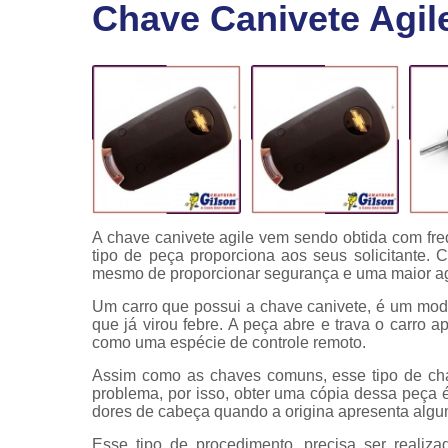
Chave Canivete Agil
Fechaduras
eletrônicas
Instalação
de
fechaduras
Módulo de
injeção
A chave canivete agile vem sendo obtida com fr
tipo de peça proporciona aos seus solicitante.
mesmo de proporcionar segurança e uma maior agi
Um carro que possui a chave canivete, é um mo
que já virou febre. A peça abre e trava o carro
como uma espécie de controle remoto.
Assim como as chaves comuns, esse tipo de cha
problema, por isso, obter uma cópia dessa peça 
dores de cabeça quando a origina apresenta algu
Esse tipo de procedimento, precisa ser realiza