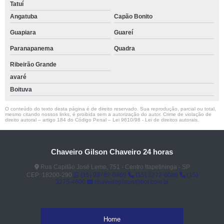
Tatuí
Angatuba
Capão Bonito
Guapiara
Guareí
Paranapanema
Quadra
Ribeirão Grande
avaré
Boituva
O conteúdo do texto desta página é de direito reservado. Sua reprodução, parcial ou total,
mesmo citando nossos links, é proibida sem a autorização do autor. Crime de violação de
direito autoral – artigo 184 do Código Penal –
Lei 9610/98 - Lei de direitos autorais
.
Chaveiro Gilson Chaveiro 24 horas
Rua Capitão José Leme, 751 - Centro Itapetininga - SP
CEP: 18200-290
(15) 99782-0869
(15) 3272-6086
(15)
3275-4600
chaveirogilson@bol.com.br
Home