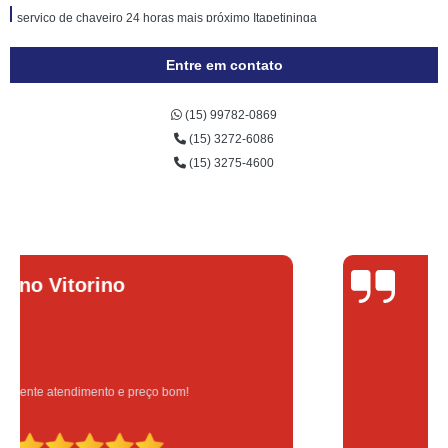
serviço de chaveiro 24 horas mais próximo Itapetininga
serviço de chaveiro para autos 24 horas Tatuí
Entre em contato
chaveiro carro 24 horas Paranapanema
(15) 99782-0869
chaveiro 24hrs Paranapanema
(15) 3272-6086
serviço de chaveiro abrir carro 24h Itapetininga
(15) 3275-4600
chaveiro para chave codificada 24h preço Guapiara
chaveiros para abrir apartamento 24h Cesário Lange
serviço de chaveiro 24h Ribeirão Grande
Lucas Donadel
chaveiro 24 horas avaré
chaveiro 24h mais próximo preço Cesário Lange
chaveiro para abrir apartamento 24h Guapiara
chaveiro 24 horas para abrir carro Angatuba
Serviço feito na hora e de qualidade
onde encontrar chaveiro abrir carro 24h Guareí