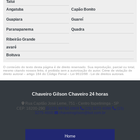
Tatuí
Angatuba
Capão Bonito
Guapiara
Guareí
Paranapanema
Quadra
Ribeirão Grande
avaré
Boituva
O conteúdo do texto desta página é de direito reservado. Sua reprodução, parcial ou total,
mesmo citando nossos links, é proibida sem a autorização do autor. Crime de violação de
direito autoral – artigo 184 do Código Penal –
Lei 9610/98 - Lei de direitos autorais
.
Chaveiro Gilson Chaveiro 24 horas
Rua Capitão José Leme, 751 - Centro Itapetininga - SP
CEP: 18200-290
(15) 99782-0869
(15) 3272-6086
(15)
3275-4600
chaveirogilson@bol.com.br
Home