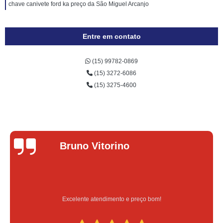
chave canivete ford ka preço da São Miguel Arcanjo
Entre em contato
(15) 99782-0869
(15) 3272-6086
(15) 3275-4600
torino
Lucas 
ndimento e preço bom!
Serviço feit