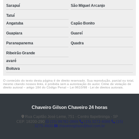
Sarapuí
São Miguel Arcanjo
Tatuí
Angatuba
Capão Bonito
Guapiara
Guareí
Paranapanema
Quadra
Ribeirão Grande
avaré
Boituva
O conteúdo do texto desta página é de direito reservado. Sua reprodução, parcial ou total,
mesmo citando nossos links, é proibida sem a autorização do autor. Crime de violação de
direito autoral – artigo 184 do Código Penal –
Lei 9610/98 - Lei de direitos autorais
.
Chaveiro Gilson Chaveiro 24 horas
Rua Capitão José Leme, 751 - Centro Itapetininga - SP
CEP: 18200-290
(15) 99782-0869
(15) 3272-6086
(15)
3275-4600
chaveirogilson@bol.com.br