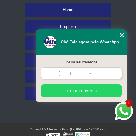
Home
Empresa
Olá! Fale agora pelo WhatsApp
Missão
Serviços
Insira seu telefone
Contato
Iniciar conversa
Mapa do site
1
Copyright © Chaveiro Gilson (Lei 9610 de 19/02/1998)
W3C