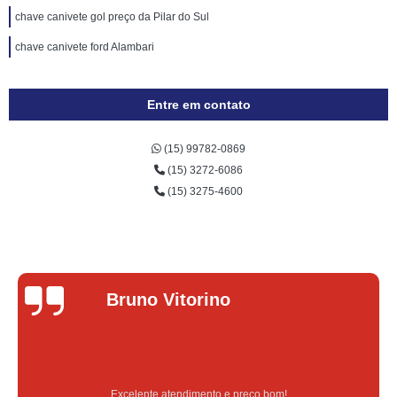
chave canivete gol preço da Pilar do Sul
chave canivete ford Alambari
Entre em contato
(15) 99782-0869
(15) 3272-6086
(15) 3275-4600
Lucas Donadel
Serviço feito na hora e de qualidade