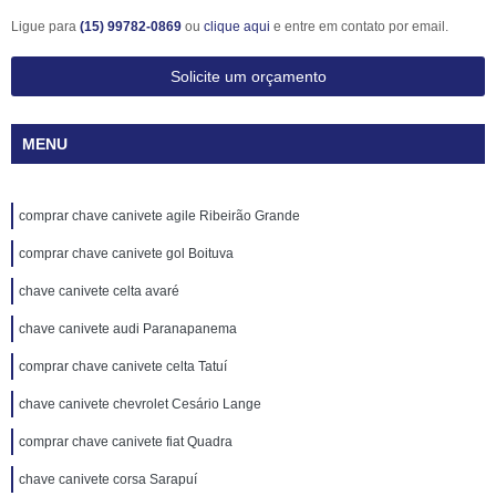
Ligue para
(15) 99782-0869
ou
clique aqui
e entre em contato por email.
Solicite um orçamento
MENU
comprar chave canivete agile Ribeirão Grande
comprar chave canivete gol Boituva
chave canivete celta avaré
chave canivete audi Paranapanema
comprar chave canivete celta Tatuí
chave canivete chevrolet Cesário Lange
comprar chave canivete fiat Quadra
chave canivete corsa Sarapuí