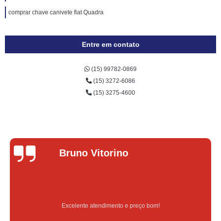
comprar chave canivete fiat Quadra
Entre em contato
(15) 99782-0869
(15) 3272-6086
(15) 3275-4600
Bruno Vitorino
Excelente atendimento e preço bom!