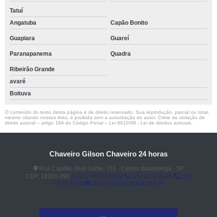
Tatuí
Angatuba
Capão Bonito
Guapiara
Guareí
Paranapanema
Quadra
Ribeirão Grande
avaré
Boituva
O conteúdo do texto desta página é de direito reservado. Sua reprodução, parcial ou total,
mesmo citando nossos links, é proibida sem a autorização do autor. Crime de violação de
direito autoral – artigo 184 do Código Penal –
Lei 9610/98 - Lei de direitos autorais
.
Chaveiro Gilson Chaveiro 24 horas
Rua Capitão José Leme, 751 - Centro Itapetininga - SP
CEP: 18200-290
(15) 99782-0869
(15) 3272-6086
(15)
3275-4600
chaveirogilson@bol.com.br