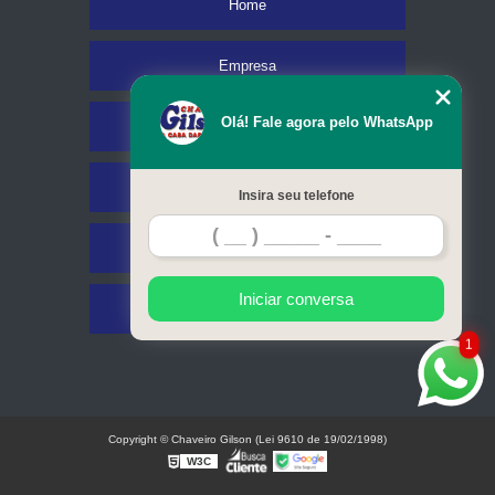
Home
Empresa
Olá! Fale agora pelo WhatsApp
Missão
Serviços
Insira seu telefone
Contato
Iniciar conversa
Mapa do site
1
Copyright © Chaveiro Gilson (Lei 9610 de 19/02/1998)
W3C