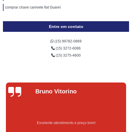
comprar chave canivete fiat Guareí
Entre em contato
(15) 99782-0869
(15) 3272-6086
(15) 3275-4600
Bruno Vitorino
Excelente atendimento e preço bom!