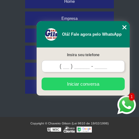
Home
Empresa
Olá! Fale agora pelo WhatsApp
Missão
Serviços
Insira seu telefone
Contato
Iniciar conversa
Mapa do site
1
Copyright © Chaveiro Gilson (Lei 9610 de 19/02/1998)
W3C