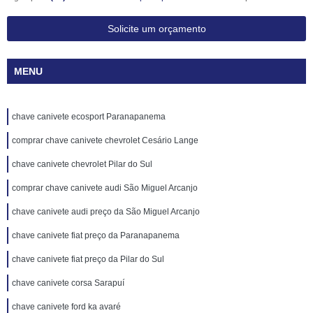
Solicite um orçamento
MENU
chave canivete ecosport Paranapanema
comprar chave canivete chevrolet Cesário Lange
chave canivete chevrolet Pilar do Sul
comprar chave canivete audi São Miguel Arcanjo
chave canivete audi preço da São Miguel Arcanjo
chave canivete fiat preço da Paranapanema
chave canivete fiat preço da Pilar do Sul
chave canivete corsa Sarapuí
chave canivete ford ka avaré