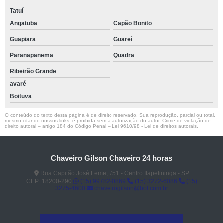
Tatuí
Angatuba
Capão Bonito
Guapiara
Guareí
Paranapanema
Quadra
Ribeirão Grande
avaré
Boituva
O conteúdo do texto desta página é de direito reservado. Sua reprodução, parcial ou total,
mesmo citando nossos links, é proibida sem a autorização do autor. Crime de violação de
direito autoral – artigo 184 do Código Penal –
Lei 9610/98 - Lei de direitos autorais
.
Chaveiro Gilson Chaveiro 24 horas
Rua Capitão José Leme, 751 - Centro Itapetininga - SP
CEP: 18200-290
(15) 99782-0869
(15) 3272-6086
(15)
3275-4600
chaveirogilson@bol.com.br