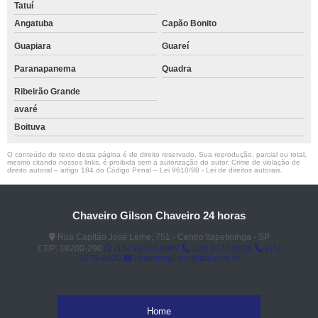
Tatuí
Angatuba
Capão Bonito
Guapiara
Guareí
Paranapanema
Quadra
Ribeirão Grande
avaré
Boituva
O conteúdo do texto desta página é de direito reservado. Sua reprodução, parcial ou total,
mesmo citando nossos links, é proibida sem a autorização do autor. Crime de violação de
direito autoral – artigo 184 do Código Penal –
Lei 9610/98 - Lei de direitos autorais
.
Chaveiro Gilson Chaveiro 24 horas
Rua Capitão José Leme, 751 - Centro Itapetininga - SP
CEP: 18200-290
(15) 99782-0869
(15) 3272-6086
(15)
3275-4600
chaveirogilson@bol.com.br
Home