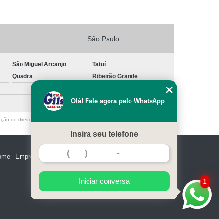
São Paulo
São Miguel Arcanjo
Tatuí
Quadra
Ribeirão Grande
Olá! Fale agora pelo WhatsApp
ação de direito autoral – artigo 184 do Código Penal –
Lei 9610/98 - Lei de
Insira seu telefone
ome
Empresa
Missão
Serviços
Contato
Mapa do site
Iniciar conversa
1