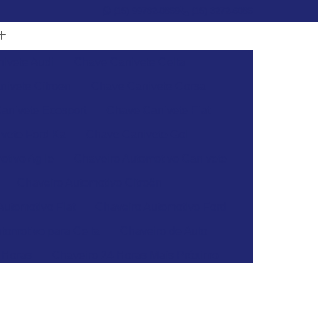
(15) 99782-0869
(15) 3272-6086
ivete Audi
Chave Canivete Celta
ivete Citroen
Chave Canivete Corsa
anivete Ecosport
Chave Canivete Fiat
vete Ford Ka
Chave Canivete Gol
otivo Agile
Chaveiro Automotivo Canivete
Chaveiro Automotivo Citroën
Automotivo Fiat
Chaveiro Automotivo Ford
tomotivo para Celta
Chaveiro de Auto
 Horas
Chaveiro 24 Horas Mais Próximo
aveiro 24h
Chaveiro 24h Mais Próximo
o 24h
Chaveiro Automotivo 24 Horas