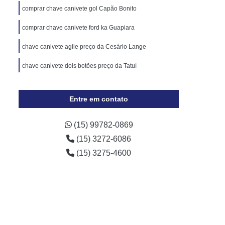
Cópia de Chave Automotiva Chevrolet
comprar chave canivete gol Capão Bonito
Cópia de Chave Automotiva Ecosport
comprar chave canivete ford ka Guapiara
Cópia de Chave Automotiva Ford
chave canivete agile preço da Cesário Lange
Cópia de Chave Automotiva Gol
chave canivete dois botões preço da Tatuí
a Digital
Fechadura Digital Biométrica
Fechadura Digital com Maçaneta
Entre em contato
Fechadura Digital Externa
Fechadura Digital para Porta de Vidro
(15) 99782-0869
(15) 3272-6086
e Correr
Fechadura Eletrônica Digital
(15) 3275-4600
trônica
Fechadura Eletrônica a Cartão
Fechadura Eletrônica de Embutir
Fechadura Eletrônica de Portão
por
Fechadura Eletrônica Hdl