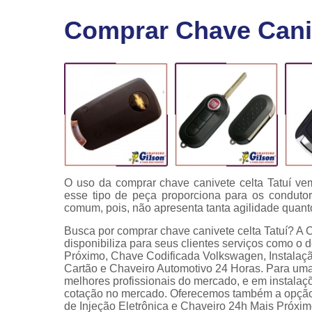
Fechaduras
Comprar Chave Caniv
eletrônicas
Instalação
de
fechaduras
Módulo de
injeção
O uso da comprar chave canivete celta Tatuí v
esse tipo de peça proporciona para os conduto
comum, pois, não apresenta tanta agilidade quant
Busca por comprar chave canivete celta Tatuí? A 
disponibiliza para seus clientes serviços como o
Próximo, Chave Codificada Volkswagen, Instalaçã
Cartão e Chaveiro Automotivo 24 Horas. Para uma 
melhores profissionais do mercado, e em instalaç
cotação no mercado. Oferecemos também a opção
de Injeção Eletrônica e Chaveiro 24h Mais Próxim