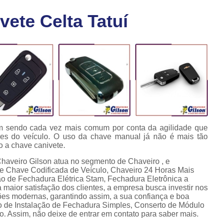
Chaveiro Carro 24 Horas
Cha
ete Celta Tatuí
Chaveiro para Autos 24 Horas
C
Chave Canivete com Alarme
Ch
Chave Codificada Automotiva
Chave Cod
Chave Codificada Chevrolet
Chave Codifi
Chave Codificada Fiat
Chave Codificad
Chave de Carro com Chip
Chave Automoti
Chave Codificada
Chave Codificada
em sendo cada vez mais comum por conta da agilidade que
res do veículo. O uso da chave manual já não é mais tão
Chave de Carros Codificadas
Chave de Vei
o a chave canivete.
Chaves Auto Codificadas
C
Chaveiro Gilson atua no segmento de Chaveiro , e
 de Chave Codificada de Veículo, Chaveiro 24 Horas Mais
Chaves Codificadas para Automóvei
o de Fechadura Elétrica Stam, Fechadura Eletrônica a
maior satisfação dos clientes, a empresa busca investir nos
Cópia de Chave Automotiva Agile
ões modernas, garantindo assim, a sua confiança e boa
 de Instalação de Fechadura Simples, Conserto de Módulo
Cópia de Chave Automotiva Bmw
o. Assim, não deixe de entrar em contato para saber mais.