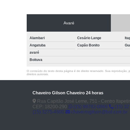
Avaré
Alambari
Cesário Lange
Ita
Angatuba
Capão Bonito
Gu
avaré
Boituva
O conteúdo do texto desta página é de direito reservado. Sua reprodução, pa
direitos autorais
.
Chaveiro Gilson Chaveiro 24 horas
Rua Capitão José Leme, 751 - Centro Itapeti
CEP: 18200-290
(15) 99782-0869
(15) 3
(15) 3275-4600
chaveirogilson@bol.com.br