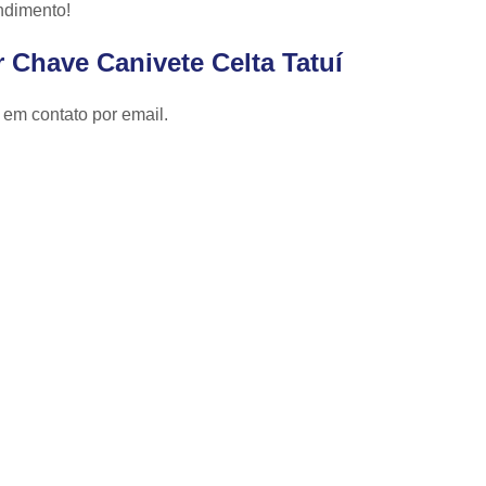
Cópia de Chave Automotiva Celta
ndimento!
Cópia de Chave Automotiva Citroen
 Chave Canivete Celta Tatuí
Cópia de Chave Automotiva Fiat
 em contato por email.
Cópia de Chave Automotiva Gm
Fechadura Biométrica Digital
Fechadur
Fechadura Digital com Biometria
Fechadura Digital de Embutir
Fechadura Digital para Porta de Correr
Fechadura Digital para Porta de Vidro d
Tranca de Porta Digital
Fechadura Ele
Fechadura Eletrônica Apartamento
Fechadura Eletrônica de Porta
Fechadura Eletrônica de Sobre