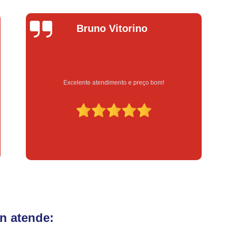
Fechadura Eletrônica para Porta
Fe
Fechadura Eletrônica para Portão
Fechadur
Bruno Vitorino
Instalação de Fechadura Digital
Instalação de Fechadura Elétrica Stam
Instalação de Fechadura em Apartamen
Excelente atendimento e preço bom!
Instalação de Fechadura Simples
Conserto de Módulo de Injeção
Con
Conserto Módulo de Injeção
Con
Conserto Módulo de Injeção de Automóvel
Conserto Módulo Injeção de Carro
Reset de Mód
n atende: