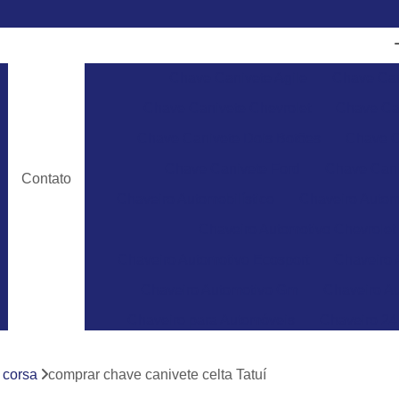
Chave Canivete Agile
Chave Can
Chave Canivete Chevrolet
Chave Can
Chave Canivete Dois Botões
Chave C
Chave Canivete Ford
Chave Cani
Contato
Chaveiro Automobilístico
Chaveiro Autom
Chaveiro Automotivo Chevrolet
Chaveiro Automotivo Ecosport
Chaveiro 
Chaveiro Automotivo Gm
Chaveiro Au
Chaveiro para Automóveis
Chaveiro 24
Chaveiro 24 Horas para Abrir Carro
Ch
 corsa
comprar chave canivete celta Tatuí
Chaveiro 24hrs
Chaveiro Abrir Carr