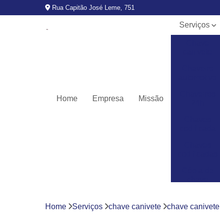
Rua Capitão José Leme, 751
Serviços
Chave
canivete
Chaveiro
automotivo
Chaveiros
Home
Empresa
Missão
24h
Chaves
codificada
Chaves
codificadas
Cópia de
chave
automotiva
Fechaduras
Home
Serviços
chave canivete
chave canivete
digitais