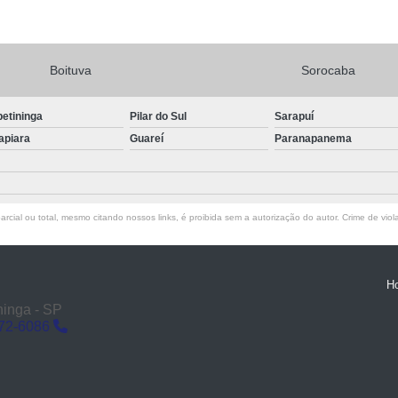
Boituva
Sorocaba
petininga
Pilar do Sul
Sarapuí
apiara
Guareí
Paranapanema
rcial ou total, mesmo citando nossos links, é proibida sem a autorização do autor. Crime de viol
H
ninga - SP
272-6086