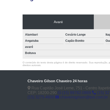
Avaré
Alambari
Cesário Lange
Ita
Angatuba
Capão Bonito
Gu
avaré
Boituva
O conteúdo do texto desta página é de direito reservado. Sua reprodução, pa
direitos autorais
.
Chaveiro Gilson Chaveiro 24 horas
Rua Capitão José Leme, 751 - Centro Itapeti
CEP: 18200-290
(15) 99782-0869
(15) 3
(15) 3275-4600
chaveirogilson@bol.com.br