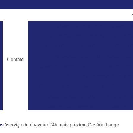
Chave Canivete Agile
Chave Can
Chave Canivete Chevrolet
Chave Can
Chave Canivete Dois Botões
Chave C
Chave Canivete Ford
Chave Cani
Contato
Chaveiro Automobilístico
Chaveiro Autom
Chaveiro Automotivo Chevrolet
Chaveiro Automotivo Ecosport
Chaveiro 
Chaveiro Automotivo Gm
Chaveiro Au
Chaveiro para Automóveis
Chaveiro 24
Chaveiro 24 Horas para Abrir Carro
Ch
as
serviço de chaveiro 24h mais próximo Cesário Lange
Chaveiro 24hrs
Chaveiro Abrir Carr