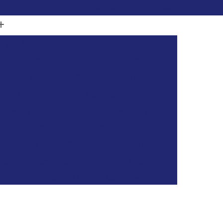
(15) 99782-0869
(15) 3272-6086
ivete Audi
Chave Canivete Celta
ivete Citroen
Chave Canivete Corsa
anivete Ecosport
Chave Canivete Fiat
vete Ford Ka
Chave Canivete Gol
otivo Agile
Chaveiro Automotivo Canivete
Chaveiro Automotivo Citroën
Automotivo Fiat
Chaveiro Automotivo Ford
tomotivo para Celta
Chaveiro de Auto
 Horas
Chaveiro 24 Horas Mais Próximo
aveiro 24h
Chaveiro 24h Mais Próximo
o 24h
Chaveiro Automotivo 24 Horas