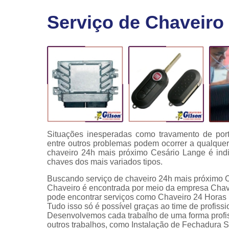
Fechaduras
Serviço de Chaveiro
eletrônicas
Instalação
de
fechaduras
Módulo de
injeção
Situações inesperadas como travamento de port
entre outros problemas podem ocorrer a qualquer
chaveiro 24h mais próximo Cesário Lange é indi
chaves dos mais variados tipos.
Buscando serviço de chaveiro 24h mais próximo C
Chaveiro é encontrada por meio da empresa Chav
pode encontrar serviços como Chaveiro 24 Horas
Tudo isso só é possível graças ao time de profissi
Desenvolvemos cada trabalho de uma forma profiss
outros trabalhos, como Instalação de Fechadura S