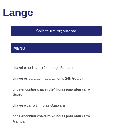
veiro para Abrir Apartamento 24h
o Lange
haveiro para Chave Codificada 24h
ave Canivete de Carros Codificadas
Solicite um orçamento
ificada Canivete
Chave Codificada Carro
cada de Carro
Chave Codificada de Veículo
MENU
a Renault
Chave Codificada Volkswagen
va Codificada
Chave Canivete Codificada
chaveiro abrir carro 24h preço Sarapuí
 com Alarme
Chave Codificada Hb20
chaveiros para abrir apartamento 24h Guareí
culo Codificada
Chave Reserva Codificada
onde encontrar chaveiro 24 horas para abrir carro
haves Automotivas Codificadas
Guareí
s
Chaves para Carros Codificadas
chaveiro carro 24 horas Guapiara
Cópia de Chave Automotiva Audi
onde encontrar chaveiro 24 horas para abrir carro
Cópia de Chave Automotiva Canivete
Alambari