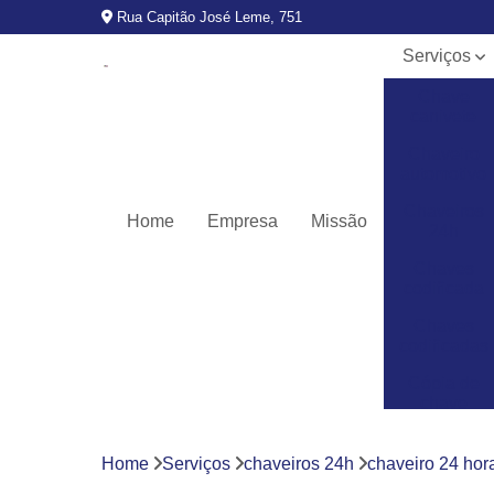
Rua Capitão José Leme, 751
Serviços
Chave
canivete
Chaveiro
automotivo
Chaveiros
Home
Empresa
Missão
24h
Chaves
codificada
Chaves
codificadas
Cópia de
chave
automotiva
Fechaduras
Home
Serviços
chaveiros 24h
chaveiro 24 hor
digitais