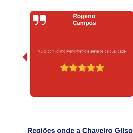
io
Bruno Vitorino
os
serviços de qualidade
Excelente atendimento e preço 
Regiões onde a Chaveiro Gilso