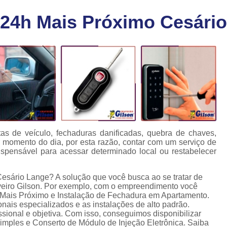
Chaveiro Carro 24 Horas
Cha
 24h Mais Próximo Cesári
Chaveiro para Autos 24 Horas
C
Chave Canivete com Alarme
Ch
Chave Codificada Automotiva
Chave Cod
Chave Codificada Chevrolet
Chave Codifi
Chave Codificada Fiat
Chave Codificad
Chave de Carro com Chip
Chave Automoti
Chave Codificada
Chave Codificada
as de veículo, fechaduras danificadas, quebra de chaves,
 momento do dia, por esta razão, contar com um serviço de
Chave de Carros Codificadas
Chave de Vei
spensável para acessar determinado local ou restabelecer
Chaves Auto Codificadas
C
esário Lange? A solução que você busca ao se tratar de
Chaves Codificadas para Automóvei
eiro Gilson. Por exemplo, com o empreendimento você
 Mais Próximo e Instalação de Fechadura em Apartamento.
Cópia de Chave Automotiva Agile
onais especializados e as instalações de alto padrão.
ional e objetiva. Com isso, conseguimos disponibilizar
Cópia de Chave Automotiva Bmw
imples e Conserto de Módulo de Injeção Eletrônica. Saiba