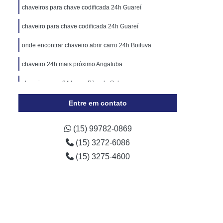
Cópia de Chave Automotiva Chevrolet
chaveiros para chave codificada 24h Guareí
Cópia de Chave Automotiva Ecosport
chaveiro para chave codificada 24h Guareí
Cópia de Chave Automotiva Ford
onde encontrar chaveiro abrir carro 24h Boituva
Cópia de Chave Automotiva Gol
chaveiro 24h mais próximo Angatuba
a Digital
Fechadura Digital Biométrica
chaveiro carro 24 horas Pilar do Sul
Fechadura Digital com Maçaneta
Entre em contato
Fechadura Digital Externa
Fechadura Digital para Porta de Vidro
(15) 99782-0869
e Correr
Fechadura Eletrônica Digital
(15) 3272-6086
trônica
Fechadura Eletrônica a Cartão
(15) 3275-4600
Fechadura Eletrônica de Embutir
Fechadura Eletrônica de Portão
por
Fechadura Eletrônica Hdl