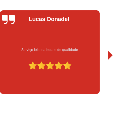
chadura Eletrônica para Porta de Vidro
a Eletrônica Yale
Instalação de Fechadura
Leandro Bueno
Instalação de Fechadura Elétrica
Instalação de Fechadura Eletrônica
to
Instalação de Fechadura Multiponto
Instalação de Fechadura Tetra
Sempre bom atendimento e serviço de qualidade. Recomendo.
serto de Módulo de Injeção Eletrônica
serto Módulo de Injeção Automotivo
Conserto Módulo de Injeção Eletrônica
Decodificação de Módulo de Injeção
ulo de Injeção