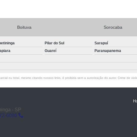
Boituva
Sorocaba
petininga
Pilar do Sul
Sarapuí
apiara
Guareí
Paranapanema
rcial ou total, mesmo citando nossos links, é proibida sem a autorização do autor. Crime de viol
H
ninga - SP
272-6086