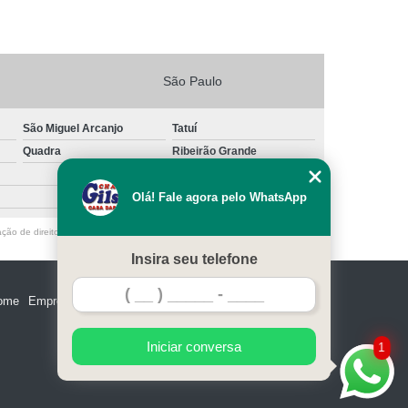
São Paulo
São Miguel Arcanjo
Tatuí
Quadra
Ribeirão Grande
Olá! Fale agora pelo WhatsApp
ação de direito autoral – artigo 184 do Código Penal –
Lei 9610/98 - Lei de
Insira seu telefone
ome
Empresa
Missão
Serviços
Contato
Mapa do site
Iniciar conversa
1