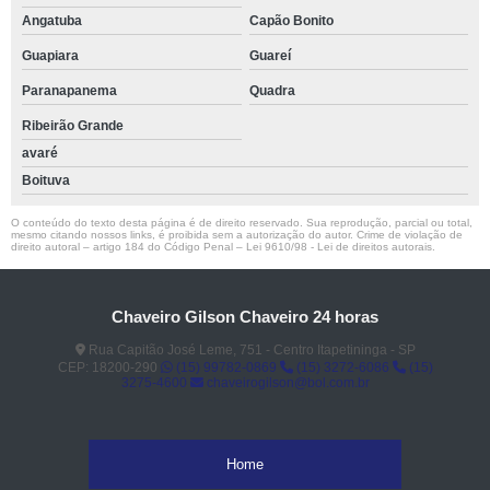
Angatuba
Capão Bonito
Guapiara
Guareí
Paranapanema
Quadra
Ribeirão Grande
avaré
Boituva
O conteúdo do texto desta página é de direito reservado. Sua reprodução, parcial ou total,
mesmo citando nossos links, é proibida sem a autorização do autor. Crime de violação de
direito autoral – artigo 184 do Código Penal –
Lei 9610/98 - Lei de direitos autorais
.
Chaveiro Gilson Chaveiro 24 horas
Rua Capitão José Leme, 751 - Centro Itapetininga - SP
CEP: 18200-290
(15) 99782-0869
(15) 3272-6086
(15)
3275-4600
chaveirogilson@bol.com.br
Home