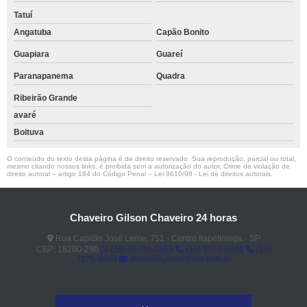
Tatuí
Angatuba
Capão Bonito
Guapiara
Guareí
Paranapanema
Quadra
Ribeirão Grande
avaré
Boituva
O conteúdo do texto desta página é de direito reservado. Sua reprodução, parcial ou total,
mesmo citando nossos links, é proibida sem a autorização do autor. Crime de violação de
direito autoral – artigo 184 do Código Penal –
Lei 9610/98 - Lei de direitos autorais
.
Chaveiro Gilson Chaveiro 24 horas
Rua Capitão José Leme, 751 - Centro Itapetininga - SP
CEP: 18200-290
(15) 99782-0869
(15) 3272-6086
(15)
3275-4600
chaveirogilson@bol.com.br