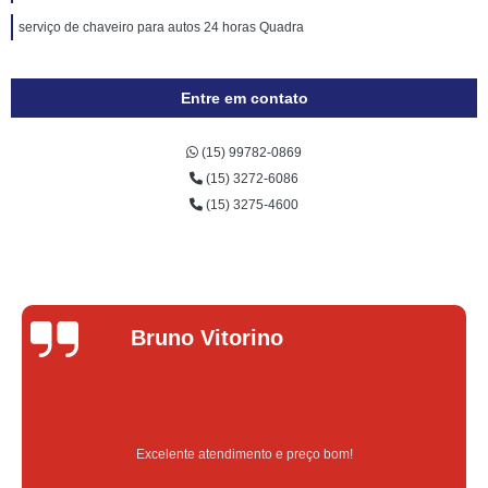
serviço de chaveiro para autos 24 horas Quadra
Entre em contato
(15) 99782-0869
(15) 3272-6086
(15) 3275-4600
Lucas Donadel
m!
Serviço feito na hora e de quali