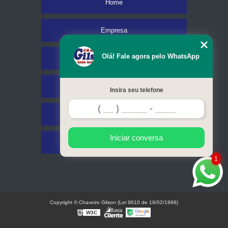
Home
Empresa
Olá! Fale agora pelo WhatsApp
Missão
Serviços
Insira seu telefone
Contato
Iniciar conversa
Mapa do site
1
Copyright © Chaveiro Gilson (Lei 9610 de 19/02/1998)
W3C