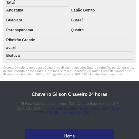
Tatuí
Angatuba
Capão Bonito
Guapiara
Guareí
Paranapanema
Quadra
Ribeirão Grande
avaré
Boituva
O conteúdo do texto desta página é de direito reservado. Sua reprodução, parcial ou total,
mesmo citando nossos links, é proibida sem a autorização do autor. Crime de violação de
direito autoral – artigo 184 do Código Penal –
Lei 9610/98 - Lei de direitos autorais
.
Chaveiro Gilson Chaveiro 24 horas
Rua Capitão José Leme, 751 - Centro Itapetininga - SP
CEP: 18200-290
(15) 99782-0869
(15) 3272-6086
(15)
3275-4600
chaveirogilson@bol.com.br
Home