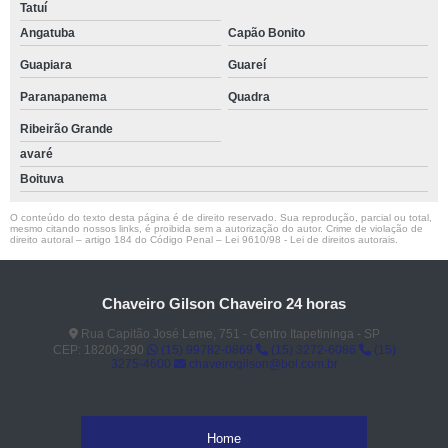
Tatuí
Angatuba
Capão Bonito
Guapiara
Guareí
Paranapanema
Quadra
Ribeirão Grande
avaré
Boituva
O conteúdo do texto desta página é de direito reservado. Sua reprodução, parcial ou total,
mesmo citando nossos links, é proibida sem a autorização do autor. Crime de violação de
direito autoral – artigo 184 do Código Penal –
Lei 9610/98 - Lei de direitos autorais
.
Chaveiro Gilson Chaveiro 24 horas
Rua Capitão José Leme, 751 - Centro Itapetininga - SP
CEP: 18200-290
(15) 99782-0869
(15) 3272-6086
(15)
3275-4600
chaveirogilson@bol.com.br
Home