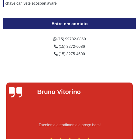
chave canivete ecosport avaré
Entre em contato
(15) 99782-0869
(15) 3272-6086
(15) 3275-4600
Bruno Vitorino
Excelente atendimento e preço bom!