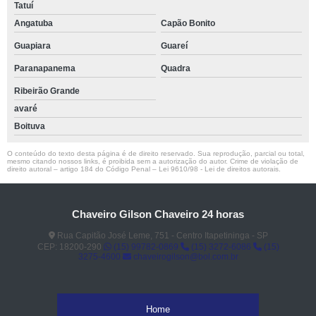
Tatuí
Angatuba
Capão Bonito
Guapiara
Guareí
Paranapanema
Quadra
Ribeirão Grande
avaré
Boituva
O conteúdo do texto desta página é de direito reservado. Sua reprodução, parcial ou total,
mesmo citando nossos links, é proibida sem a autorização do autor. Crime de violação de
direito autoral – artigo 184 do Código Penal –
Lei 9610/98 - Lei de direitos autorais
.
Chaveiro Gilson Chaveiro 24 horas
Rua Capitão José Leme, 751 - Centro Itapetininga - SP
CEP: 18200-290
(15) 99782-0869
(15) 3272-6086
(15)
3275-4600
chaveirogilson@bol.com.br
Home