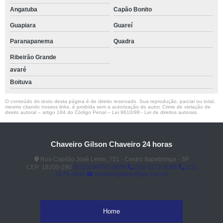
Angatuba
Capão Bonito
Guapiara
Guareí
Paranapanema
Quadra
Ribeirão Grande
avaré
Boituva
O conteúdo do texto desta página é de direito reservado. Sua reprodução, parcial ou total,
mesmo citando nossos links, é proibida sem a autorização do autor. Crime de violação de
direito autoral – artigo 184 do Código Penal –
Lei 9610/98 - Lei de direitos autorais
.
Chaveiro Gilson Chaveiro 24 horas
Rua Capitão José Leme, 751 - Centro Itapetininga - SP
CEP: 18200-290
(15) 99782-0869
(15) 3272-6086
(15)
3275-4600
chaveirogilson@bol.com.br
Home