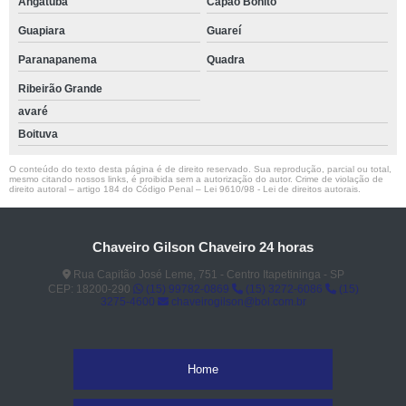
Angatuba
Capão Bonito
Guapiara
Guareí
Paranapanema
Quadra
Ribeirão Grande
avaré
Boituva
O conteúdo do texto desta página é de direito reservado. Sua reprodução, parcial ou total,
mesmo citando nossos links, é proibida sem a autorização do autor. Crime de violação de
direito autoral – artigo 184 do Código Penal –
Lei 9610/98 - Lei de direitos autorais
.
Chaveiro Gilson Chaveiro 24 horas
Rua Capitão José Leme, 751 - Centro Itapetininga - SP
CEP: 18200-290
(15) 99782-0869
(15) 3272-6086
(15)
3275-4600
chaveirogilson@bol.com.br
Home