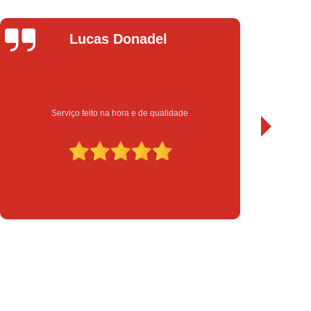
chadura Eletrônica para Porta de Vidro
a Eletrônica Yale
Instalação de Fechadura
el
Leandro Bueno
Instalação de Fechadura Elétrica
Instalação de Fechadura Eletrônica
to
Instalação de Fechadura Multiponto
ualidade
Sempre bom atendimento e serviço de qualidade.
Instalação de Fechadura Tetra
serto de Módulo de Injeção Eletrônica
serto Módulo de Injeção Automotivo
Conserto Módulo de Injeção Eletrônica
Decodificação de Módulo de Injeção
ulo de Injeção