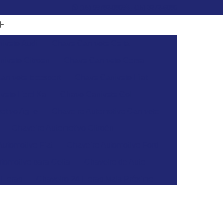
(15) 99782-0869
(15) 3272-6086
ivete Audi
Chave Canivete Celta
ivete Citroen
Chave Canivete Corsa
anivete Ecosport
Chave Canivete Fiat
vete Ford Ka
Chave Canivete Gol
otivo Agile
Chaveiro Automotivo Canivete
Chaveiro Automotivo Citroën
Automotivo Fiat
Chaveiro Automotivo Ford
tomotivo para Celta
Chaveiro de Auto
 Horas
Chaveiro 24 Horas Mais Próximo
aveiro 24h
Chaveiro 24h Mais Próximo
o 24h
Chaveiro Automotivo 24 Horas