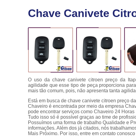
Fechaduras
Chave Canivete Citro
eletrônicas
Instalação
de
fechaduras
Módulo de
injeção
O uso da chave canivete citroen preço da It
agilidade que esse tipo de peça proporciona par
mais tão comum, pois, não apresenta tanta agilid
Está em busca de chave canivete citroen preço da 
Chaveiro é encontrada por meio da empresa Chav
pode encontrar serviços como Chaveiro 24 Horas
Tudo isso só é possível graças ao time de profissi
Possuímos uma forma de trabalho Qualidade e Prof
informações. Além dos já citados, nós trabalham
Mais Próximo. Por isso, entre em contato conosco