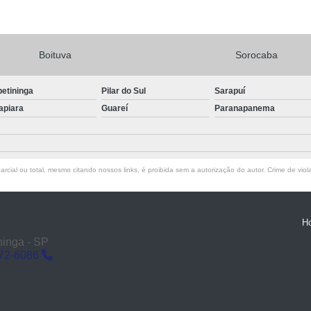
Boituva
Sorocaba
petininga
Pilar do Sul
Sarapuí
apiara
Guareí
Paranapanema
rcial ou total, mesmo citando nossos links, é proibida sem a autorização do autor. Crime de viol
H
ninga - SP
272-6086