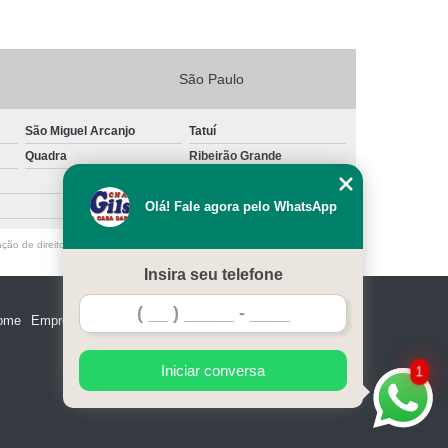
São Paulo
São Miguel Arcanjo
Tatuí
Quadra
Ribeirão Grande
Olá! Fale agora pelo WhatsApp
ação de direito autoral – artigo 184 do Código Penal –
Lei 9610/98 - Lei de
Insira seu telefone
ome
Empresa
Missão
Serviços
Contato
Mapa do site
Iniciar conversa
1