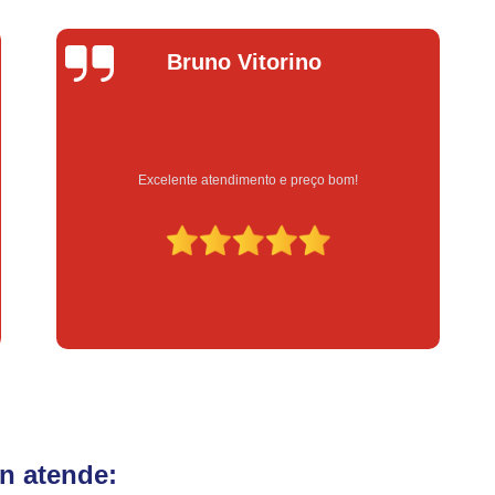
Fechadura Eletrônica para Porta
Fe
Fechadura Eletrônica para Portão
Fechadur
itorino
Lucas Donad
Instalação de Fechadura Digital
Instalação de Fechadura Elétrica Stam
Instalação de Fechadura em Apartamen
ento e preço bom!
Serviço feito na hora e de q
Instalação de Fechadura Simples
Conserto de Módulo de Injeção
Con
Conserto Módulo de Injeção
Con
Conserto Módulo de Injeção de Automóvel
Conserto Módulo Injeção de Carro
Reset de Mód
n atende: