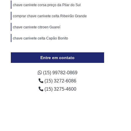
Cópia de Chave Automotiva Chevrolet
chave canivete corsa preço da Pilar do Sul
Cópia de Chave Automotiva Ecosport
comprar chave canivete celta Ribeirão Grande
Cópia de Chave Automotiva Ford
chave canivete citroen Guareí
Cópia de Chave Automotiva Gol
chave canivete celta Capão Bonito
a Digital
Fechadura Digital Biométrica
Fechadura Digital com Maçaneta
Entre em contato
Fechadura Digital Externa
Fechadura Digital para Porta de Vidro
(15) 99782-0869
(15) 3272-6086
e Correr
Fechadura Eletrônica Digital
(15) 3275-4600
trônica
Fechadura Eletrônica a Cartão
Fechadura Eletrônica de Embutir
Fechadura Eletrônica de Portão
por
Fechadura Eletrônica Hdl