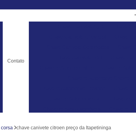
Chave Canivete Agile
Chave Can
Chave Canivete Chevrolet
Chave Can
Chave Canivete Dois Botões
Chave C
Chave Canivete Ford
Chave Cani
Contato
Chaveiro Automobilístico
Chaveiro Autom
Chaveiro Automotivo Chevrolet
Chaveiro Automotivo Ecosport
Chaveiro 
Chaveiro Automotivo Gm
Chaveiro Au
Chaveiro para Automóveis
Chaveiro 24
Chaveiro 24 Horas para Abrir Carro
Ch
 corsa
chave canivete citroen preço da Itapetininga
Chaveiro 24hrs
Chaveiro Abrir Carr