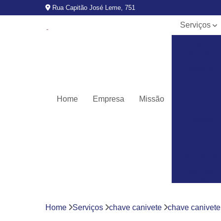
Rua Capitão José Leme, 751
Serviços
Chave
canivete
Chaveiro
automotivo
Chaveiros
Home
Empresa
Missão
24h
Chaves
codificada
Chaves
codificadas
Cópia de
chave
automotiva
Fechaduras
Home
Serviços
chave canivete
chave canivete
digitais