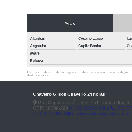
Avaré
Alambari
Cesário Lange
Ita
Angatuba
Capão Bonito
Gu
avaré
Boituva
O conteúdo do texto desta página é de direito reservado. Sua reprodução, pa
direitos autorais
.
Chaveiro Gilson Chaveiro 24 horas
Rua Capitão José Leme, 751 - Centro Itapeti
CEP: 18200-290
(15) 99782-0869
(15) 3
(15) 3275-4600
chaveirogilson@bol.com.br