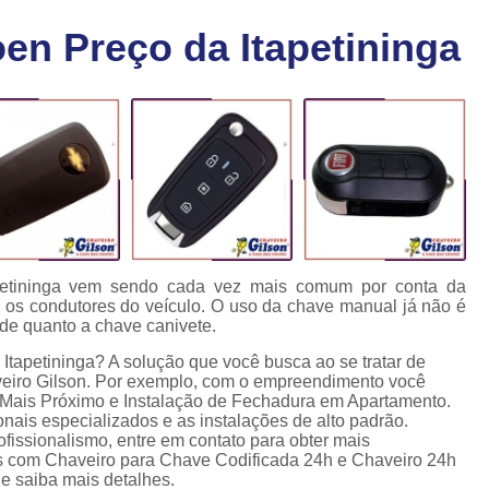
Chaveiro Carro 24 Horas
Cha
en Preço da Itapetininga
Chaveiro para Autos 24 Horas
C
Chave Canivete com Alarme
Ch
Chave Codificada Automotiva
Chave Cod
Chave Codificada Chevrolet
Chave Codifi
Chave Codificada Fiat
Chave Codificad
Chave de Carro com Chip
Chave Automoti
Chave Codificada
Chave Codificada
apetininga vem sendo cada vez mais comum por conta da
a os condutores do veículo. O uso da chave manual já não é
Chave de Carros Codificadas
Chave de Vei
ade quanto a chave canivete.
Chaves Auto Codificadas
C
Itapetininga? A solução que você busca ao se tratar de
eiro Gilson. Por exemplo, com o empreendimento você
Chaves Codificadas para Automóvei
 Mais Próximo e Instalação de Fechadura em Apartamento.
onais especializados e as instalações de alto padrão.
Cópia de Chave Automotiva Agile
issionalismo, entre em contato para obter mais
os com Chaveiro para Chave Codificada 24h e Chaveiro 24h
Cópia de Chave Automotiva Bmw
 e saiba mais detalhes.