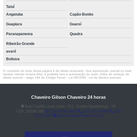
Tatuí
Angatuba
Capão Bonito
Guapiara
Guareí
Paranapanema
Quadra
Ribeirão Grande
avaré
Boituva
O conteúdo do texto desta página é de direito reservado. Sua reprodução, parcial ou total,
mesmo citando nossos links, é proibida sem a autorização do autor. Crime de violação de
direito autoral – artigo 184 do Código Penal –
Lei 9610/98 - Lei de direitos autorais
.
Chaveiro Gilson Chaveiro 24 horas
Rua Capitão José Leme, 751 - Centro Itapetininga - SP
CEP: 18200-290
(15) 99782-0869
(15) 3272-6086
(15)
3275-4600
chaveirogilson@bol.com.br