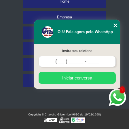
Home
Empresa
Olá! Fale agora pelo WhatsApp
Missão
Serviços
Insira seu telefone
Contato
Iniciar conversa
Mapa do site
1
Copyright © Chaveiro Gilson (Lei 9610 de 19/02/1998)
W3C