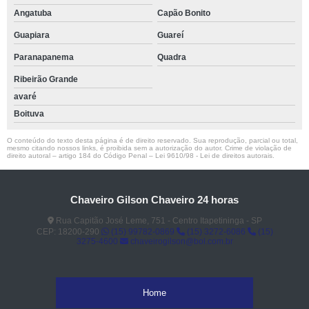
Angatuba
Capão Bonito
Guapiara
Guareí
Paranapanema
Quadra
Ribeirão Grande
avaré
Boituva
O conteúdo do texto desta página é de direito reservado. Sua reprodução, parcial ou total,
mesmo citando nossos links, é proibida sem a autorização do autor. Crime de violação de
direito autoral – artigo 184 do Código Penal –
Lei 9610/98 - Lei de direitos autorais
.
Chaveiro Gilson Chaveiro 24 horas
Rua Capitão José Leme, 751 - Centro Itapetininga - SP
CEP: 18200-290
(15) 99782-0869
(15) 3272-6086
(15)
3275-4600
chaveirogilson@bol.com.br
Home