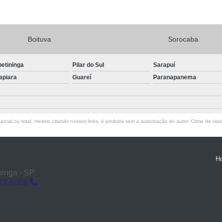
Boituva
Sorocaba
petininga
Pilar do Sul
Sarapuí
apiara
Guareí
Paranapanema
rcial ou total, mesmo citando nossos links, é proibida sem a autorização do autor. Crime de viol
H
ninga - SP
272-6086