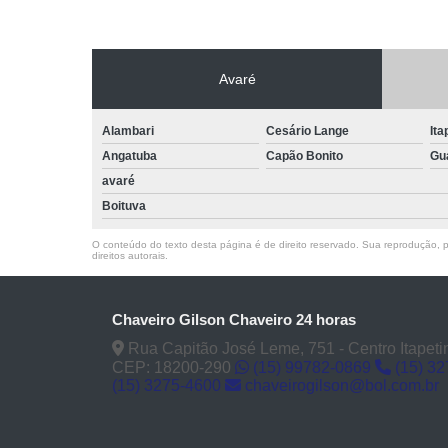
Avaré
Alambari
Cesário Lange
Ita
Angatuba
Capão Bonito
Gu
avaré
Boituva
O conteúdo do texto desta página é de direito reservado. Sua reprodução, pa
direitos autorais
.
Chaveiro Gilson Chaveiro 24 horas
Rua Capitão José Leme, 751 - Centro Itapeti
CEP: 18200-290
(15) 99782-0869
(15) 3
(15) 3275-4600
chaveirogilson@bol.com.br