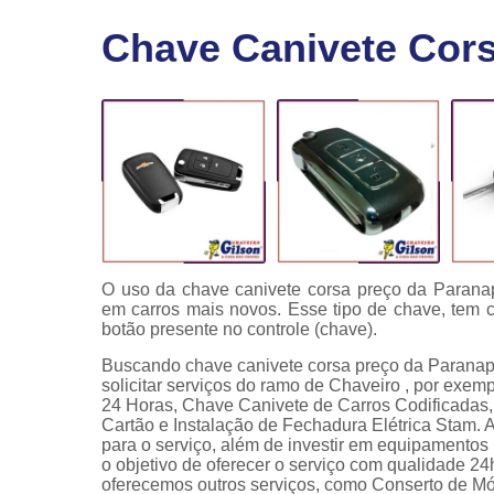
Fechaduras
Chave Canivete Cor
eletrônicas
Instalação
de
fechaduras
Módulo de
injeção
O uso da chave canivete corsa preço da Paran
em carros mais novos. Esse tipo de chave, tem c
botão presente no controle (chave).
Buscando chave canivete corsa preço da Parana
solicitar serviços do ramo de Chaveiro , por exe
24 Horas, Chave Canivete de Carros Codificadas,
Cartão e Instalação de Fechadura Elétrica Stam. 
para o serviço, além de investir em equipamento
o objetivo de oferecer o serviço com qualidade 
oferecemos outros serviços, como Conserto de Mó