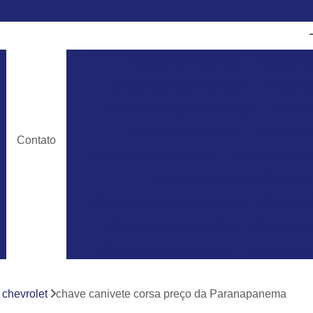
Chave Canivete Agile
Chave Can
Chave Canivete Chevrolet
Chave Can
Chave Canivete Dois Botões
Chave C
Chave Canivete Ford
Chave Cani
Contato
Chaveiro Automobilístico
Chaveiro Autom
Chaveiro Automotivo Chevrolet
Chaveiro Automotivo Ecosport
Chaveiro 
Chaveiro Automotivo Gm
Chaveiro Au
Chaveiro para Automóveis
Chaveiro 24
Chaveiro 24 Horas para Abrir Carro
Ch
 chevrolet
chave canivete corsa preço da Paranapanema
Chaveiro 24hrs
Chaveiro Abrir Carr