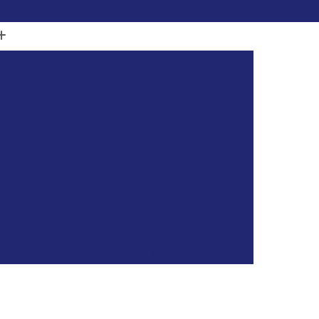
(15) 99782-0869
(15) 3272-6086
ivete Audi
Chave Canivete Celta
ivete Citroen
Chave Canivete Corsa
anivete Ecosport
Chave Canivete Fiat
vete Ford Ka
Chave Canivete Gol
otivo Agile
Chaveiro Automotivo Canivete
Chaveiro Automotivo Citroën
Automotivo Fiat
Chaveiro Automotivo Ford
tomotivo para Celta
Chaveiro de Auto
 Horas
Chaveiro 24 Horas Mais Próximo
aveiro 24h
Chaveiro 24h Mais Próximo
o 24h
Chaveiro Automotivo 24 Horas