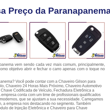
Chaveiro Carro 24 Horas
Cha
sa Preço da Paranapanem
Chaveiro para Autos 24 Horas
C
Chave Canivete com Alarme
Ch
Chave Codificada Automotiva
Chave Cod
Chave Codificada Chevrolet
Chave Codifi
Chave Codificada Fiat
Chave Codificad
Chave de Carro com Chip
Chave Automoti
Chave Codificada
Chave Codificada
apanema vem sendo cada vez mais comum, principalmente,
omo objetivo abrir e fechar o carro apenas com o toque no
Chave de Carros Codificadas
Chave de Vei
Chaves Auto Codificadas
C
panema? Você pode contar com a Chaveiro Gilson para
mplo, Chaveiro 24 Horas Mais Próximo, Chaveiro Automotivo
Chaves Codificadas para Automóvei
 Chave Codificada de Veículo, Fechadura Eletrônica a
A empresa conta com um time de profissionais qualificados
Cópia de Chave Automotiva Agile
s modernos, que se ajustam a sua necessidade. Carregamos
24h, a empresa nos destacando no segmento. Também
Cópia de Chave Automotiva Bmw
dulo de Injeção Eletrônica e Chaveiro para Chave