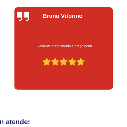
Fechadura Eletrônica para Porta
Fe
Fechadura Eletrônica para Portão
Fechadur
Bruno Vitorino
L
Instalação de Fechadura Digital
Instalação de Fechadura Elétrica Stam
Instalação de Fechadura em Apartamen
Excelente atendimento e preço bom!
Serviço
Instalação de Fechadura Simples
Conserto de Módulo de Injeção
Con
Conserto Módulo de Injeção
Con
Conserto Módulo de Injeção de Automóvel
Conserto Módulo Injeção de Carro
Reset de Mód
n atende: