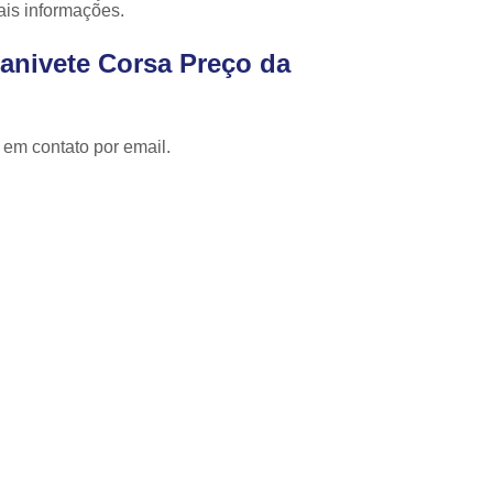
Cópia de Chave Automotiva Celta
ais informações.
Cópia de Chave Automotiva Citroen
anivete Corsa Preço da
Cópia de Chave Automotiva Fiat
Cópia de Chave Automotiva Gm
 em contato por email.
Fechadura Biométrica Digital
Fechadur
Fechadura Digital com Biometria
Fechadura Digital de Embutir
Fechadura Digital para Porta de Correr
Fechadura Digital para Porta de Vidro d
Tranca de Porta Digital
Fechadura Ele
Fechadura Eletrônica Apartamento
Fechadura Eletrônica de Porta
Fechadura Eletrônica de Sobre