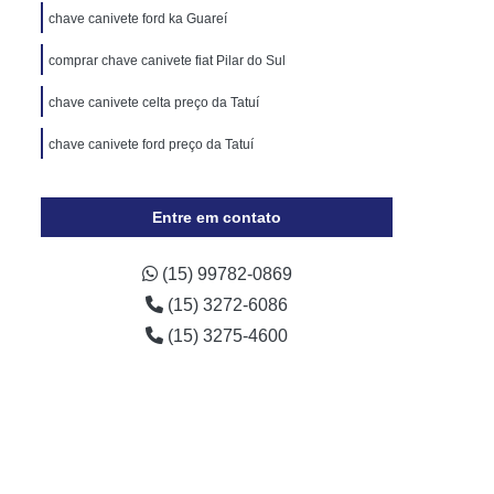
Cópia de Chave Automotiva Chevrolet
chave canivete ford ka Guareí
Cópia de Chave Automotiva Ecosport
comprar chave canivete fiat Pilar do Sul
Cópia de Chave Automotiva Ford
chave canivete celta preço da Tatuí
Cópia de Chave Automotiva Gol
chave canivete ford preço da Tatuí
a Digital
Fechadura Digital Biométrica
Fechadura Digital com Maçaneta
Entre em contato
Fechadura Digital Externa
Fechadura Digital para Porta de Vidro
(15) 99782-0869
(15) 3272-6086
e Correr
Fechadura Eletrônica Digital
(15) 3275-4600
trônica
Fechadura Eletrônica a Cartão
Fechadura Eletrônica de Embutir
Fechadura Eletrônica de Portão
por
Fechadura Eletrônica Hdl