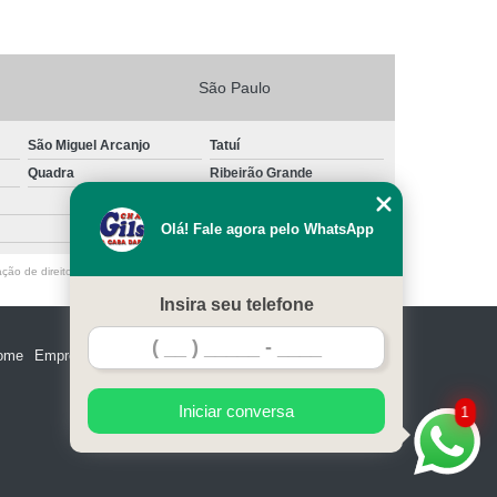
São Paulo
São Miguel Arcanjo
Tatuí
Quadra
Ribeirão Grande
Olá! Fale agora pelo WhatsApp
ação de direito autoral – artigo 184 do Código Penal –
Lei 9610/98 - Lei de
Insira seu telefone
ome
Empresa
Missão
Serviços
Contato
Mapa do site
Iniciar conversa
1