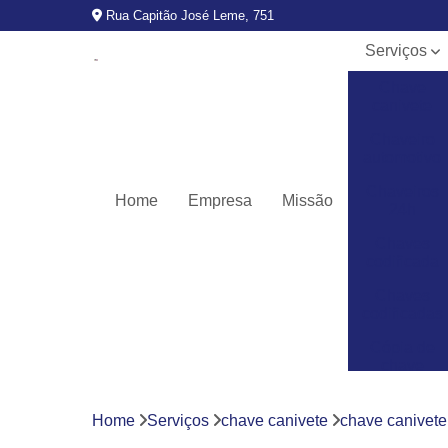
Rua Capitão José Leme, 751
Serviços
Chave
canivete
Chaveiro
automotivo
Chaveiros
Home
Empresa
Missão
24h
Chaves
codificada
Chaves
codificadas
Cópia de
chave
automotiva
Fechaduras
Home
Serviços
chave canivete
chave canivete
digitais