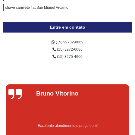
chave canivete fiat São Miguel Arcanjo
Entre em contato
(15) 99782-0869
(15) 3272-6086
(15) 3275-4600
Bruno Vitorino
Excelente atendimento e preço bom!