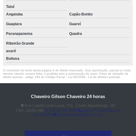
Tatuí
Angatuba
Capão Bonito
Guapiara
Guareí
Paranapanema
Quadra
Ribeirão Grande
avaré
Boituva
O conteúdo do texto desta página é de direito reservado. Sua reprodução, parcial ou total,
mesmo citando nossos links, é proibida sem a autorização do autor. Crime de violação de
direito autoral – artigo 184 do Código Penal –
Lei 9610/98 - Lei de direitos autorais
.
Chaveiro Gilson Chaveiro 24 horas
Rua Capitão José Leme, 751 - Centro Itapetininga - SP
CEP: 18200-290
(15) 99782-0869
(15) 3272-6086
(15)
3275-4600
chaveirogilson@bol.com.br