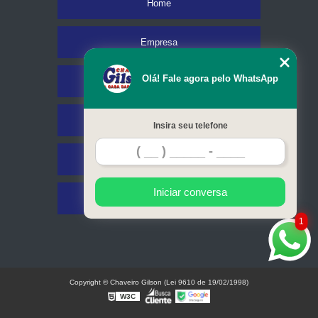
Home
Empresa
Olá! Fale agora pelo WhatsApp
Missão
Serviços
Insira seu telefone
Contato
Iniciar conversa
Mapa do site
1
Copyright © Chaveiro Gilson (Lei 9610 de 19/02/1998)
W3C