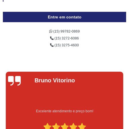
Entre em contato
(15) 99782-0869
(15) 3272-6086
(15) 3275-4600
runo Vitorino
xcelente atendimento e preço bom!