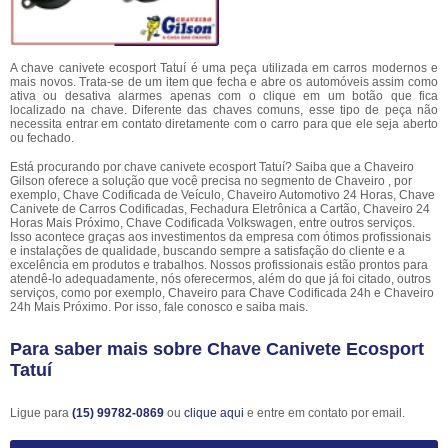
A chave canivete ecosport Tatuí é uma peça utilizada em carros modernos e
mais novos. Trata-se de um item que fecha e abre os automóveis assim como
ativa ou desativa alarmes apenas com o clique em um botão que fica
localizado na chave. Diferente das chaves comuns, esse tipo de peça não
necessita entrar em contato diretamente com o carro para que ele seja aberto
ou fechado.
Está procurando por chave canivete ecosport Tatuí? Saiba que a Chaveiro
Gilson oferece a solução que você precisa no segmento de Chaveiro , por
exemplo, Chave Codificada de Veículo, Chaveiro Automotivo 24 Horas, Chave
Canivete de Carros Codificadas, Fechadura Eletrônica a Cartão, Chaveiro 24
Horas Mais Próximo, Chave Codificada Volkswagen, entre outros serviços.
Isso acontece graças aos investimentos da empresa com ótimos profissionais
e instalações de qualidade, buscando sempre a satisfação do cliente e a
excelência em produtos e trabalhos. Nossos profissionais estão prontos para
atendê-lo adequadamente, nós oferecermos, além do que já foi citado, outros
serviços, como por exemplo, Chaveiro para Chave Codificada 24h e Chaveiro
24h Mais Próximo. Por isso, fale conosco e saiba mais.
Para saber mais sobre Chave Canivete Ecosport
Tatuí
Ligue para
(15) 99782-0869
ou
clique aqui
e entre em contato por email.