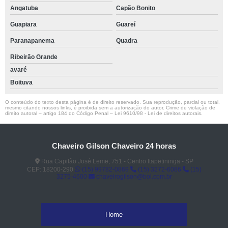
Angatuba
Capão Bonito
Guapiara
Guareí
Paranapanema
Quadra
Ribeirão Grande
avaré
Boituva
O conteúdo do texto desta página é de direito reservado. Sua reprodução, parcial ou total,
mesmo citando nossos links, é proibida sem a autorização do autor. Crime de violação de
direito autoral – artigo 184 do Código Penal –
Lei 9610/98 - Lei de direitos autorais
.
Chaveiro Gilson Chaveiro 24 horas
Rua Capitão José Leme, 751 - Centro Itapetininga - SP
CEP: 18200-290
(15) 99782-0869
(15) 3272-6086
(15)
3275-4600
chaveirogilson@bol.com.br
Home