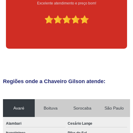
 preço bom!
Serviço feito na hora e
Regiões onde a Chaveiro Gilson atende:
Avaré
Boituva
Sorocaba
São Paulo
Alambari
Cesário Lange