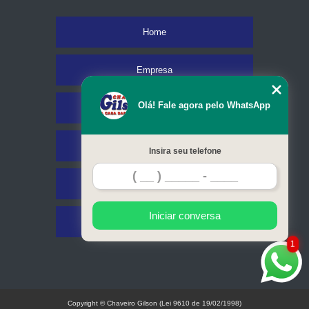
Home
Empresa
Olá! Fale agora pelo WhatsApp
Missão
Serviços
Insira seu telefone
Contato
Iniciar conversa
Mapa do site
1
Copyright © Chaveiro Gilson (Lei 9610 de 19/02/1998)