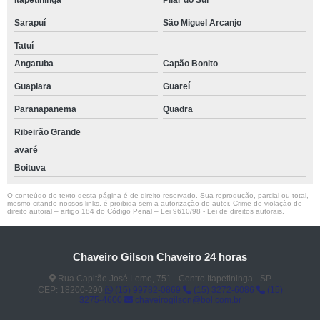
Itapetininga
Pilar do Sul
Sarapuí
São Miguel Arcanjo
Tatuí
Angatuba
Capão Bonito
Guapiara
Guareí
Paranapanema
Quadra
Ribeirão Grande
avaré
Boituva
O conteúdo do texto desta página é de direito reservado. Sua reprodução, parcial ou total,
mesmo citando nossos links, é proibida sem a autorização do autor. Crime de violação de
direito autoral – artigo 184 do Código Penal –
Lei 9610/98 - Lei de direitos autorais
.
Chaveiro Gilson Chaveiro 24 horas
Rua Capitão José Leme, 751 - Centro Itapetininga - SP
CEP: 18200-290
(15) 99782-0869
(15) 3272-6086
(15)
3275-4600
chaveirogilson@bol.com.br