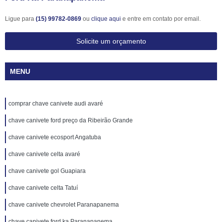
Ligue para
(15) 99782-0869
ou
clique aqui
e entre em contato por email.
Solicite um orçamento
MENU
comprar chave canivete audi avaré
chave canivete ford preço da Ribeirão Grande
chave canivete ecosport Angatuba
chave canivete celta avaré
chave canivete gol Guapiara
chave canivete celta Tatuí
chave canivete chevrolet Paranapanema
chave canivete ford ka Paranapanema