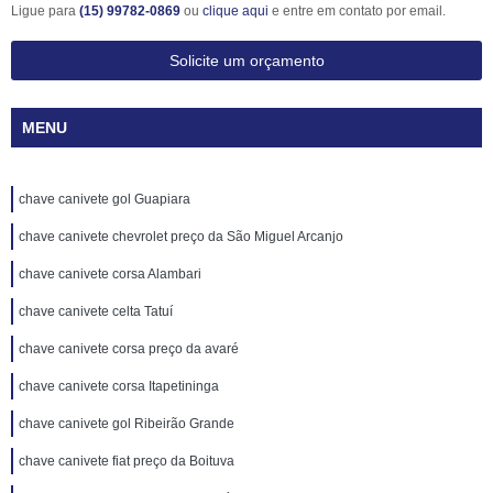
Ligue para
(15) 99782-0869
ou
clique aqui
e entre em contato por email.
Solicite um orçamento
MENU
chave canivete gol Guapiara
chave canivete chevrolet preço da São Miguel Arcanjo
chave canivete corsa Alambari
chave canivete celta Tatuí
chave canivete corsa preço da avaré
chave canivete corsa Itapetininga
chave canivete gol Ribeirão Grande
chave canivete fiat preço da Boituva