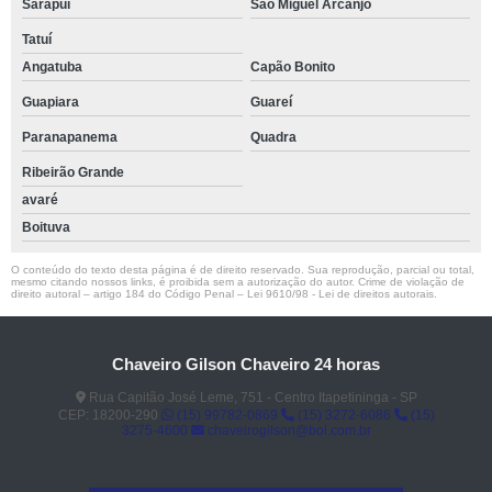
Sarapuí
São Miguel Arcanjo
Tatuí
Angatuba
Capão Bonito
Guapiara
Guareí
Paranapanema
Quadra
Ribeirão Grande
avaré
Boituva
O conteúdo do texto desta página é de direito reservado. Sua reprodução, parcial ou total,
mesmo citando nossos links, é proibida sem a autorização do autor. Crime de violação de
direito autoral – artigo 184 do Código Penal –
Lei 9610/98 - Lei de direitos autorais
.
Chaveiro Gilson Chaveiro 24 horas
Rua Capitão José Leme, 751 - Centro Itapetininga - SP
CEP: 18200-290
(15) 99782-0869
(15) 3272-6086
(15)
3275-4600
chaveirogilson@bol.com.br