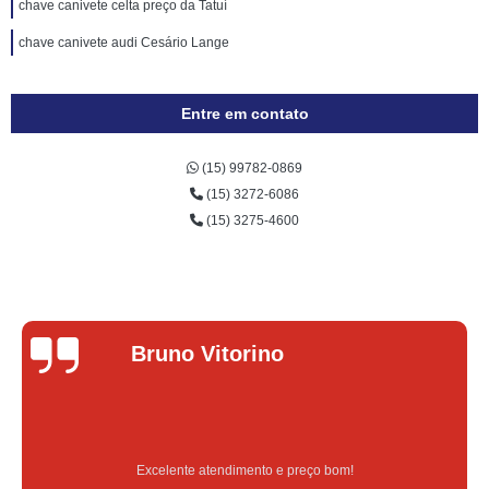
chave canivete celta preço da Tatuí
chave canivete audi Cesário Lange
Entre em contato
(15) 99782-0869
(15) 3272-6086
(15) 3275-4600
Lucas Donadel
Serviço feito na hora e de qualidade