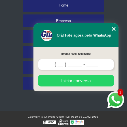
Home
Empresa
Olá! Fale agora pelo WhatsApp
Missão
Serviços
Insira seu telefone
Contato
Iniciar conversa
Mapa do site
1
Copyright © Chaveiro Gilson (Lei 9610 de 19/02/1998)
W3C