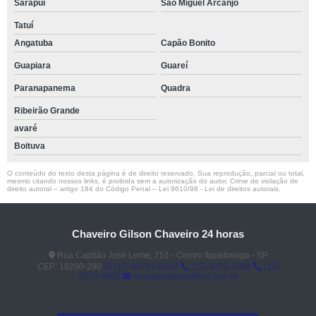
Sarapuí
São Miguel Arcanjo
Tatuí
Angatuba
Capão Bonito
Guapiara
Guareí
Paranapanema
Quadra
Ribeirão Grande
avaré
Boituva
O conteúdo do texto desta página é de direito reservado. Sua reprodução, parcial ou total,
mesmo citando nossos links, é proibida sem a autorização do autor. Crime de violação de
direito autoral – artigo 184 do Código Penal –
Lei 9610/98 - Lei de direitos autorais
.
Chaveiro Gilson Chaveiro 24 horas
Rua Capitão José Leme, 751 - Centro Itapetininga - SP
CEP: 18200-290
(15) 99782-0869
(15) 3272-6086
(15)
3275-4600
chaveirogilson@bol.com.br