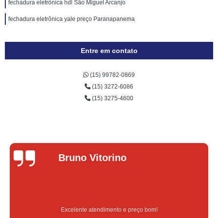
fechadura eletrônica hdl São Miguel Arcanjo
fechadura eletrônica yale preço Paranapanema
Entre em contato
(15) 99782-0869
(15) 3272-6086
(15) 3275-4600
Lucas Donadel
Serviço feito na hora e de qualidade