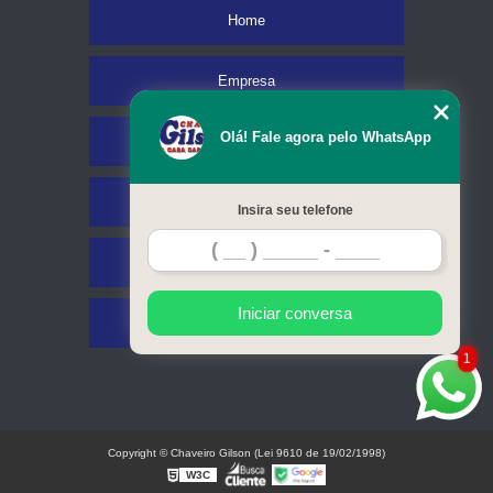
Home
Empresa
Olá! Fale agora pelo WhatsApp
Missão
Serviços
Insira seu telefone
Contato
Iniciar conversa
Mapa do site
1
Copyright © Chaveiro Gilson (Lei 9610 de 19/02/1998)
W3C