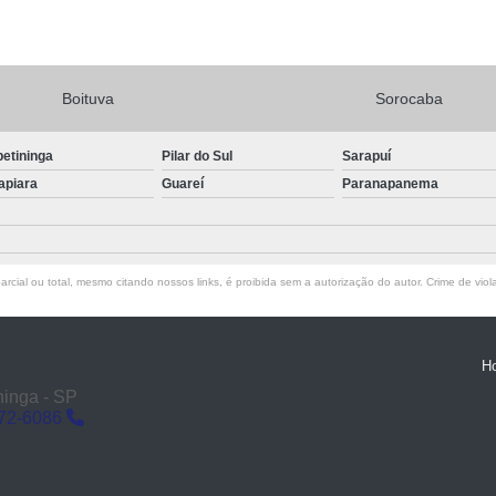
Boituva
Sorocaba
petininga
Pilar do Sul
Sarapuí
apiara
Guareí
Paranapanema
rcial ou total, mesmo citando nossos links, é proibida sem a autorização do autor. Crime de viol
H
ninga - SP
272-6086