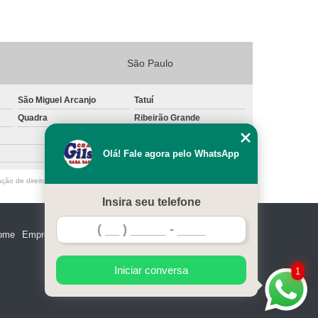
São Paulo
São Miguel Arcanjo
Tatuí
Quadra
Ribeirão Grande
Olá! Fale agora pelo WhatsApp
ação de direito autoral – artigo 184 do Código Penal –
Lei 9610/98 - Lei de
Insira seu telefone
ome
Empresa
Missão
Serviços
Contato
Mapa do site
Iniciar conversa
1