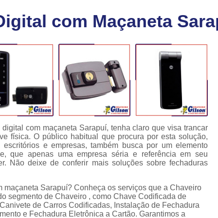
Chaveiro Carro 24 Horas
Cha
Digital com Maçaneta Sara
Chaveiro para Autos 24 Horas
C
Chave Canivete com Alarme
Ch
Chave Codificada Automotiva
Chave Cod
Chave Codificada Chevrolet
Chave Codifi
Chave Codificada Fiat
Chave Codificad
Chave de Carro com Chip
Chave Automoti
Chave Codificada
Chave Codificada
 digital com maçaneta Sarapuí, tenha claro que visa trancar
 física. O público habitual que procura por esta solução,
Chave de Carros Codificadas
Chave de Vei
s, escritórios e empresas, também busca por um elemento
ade, que apenas uma empresa séria e referência em seu
Chaves Auto Codificadas
C
. Não deixe de conferir mais soluções sobre fechaduras
Chaves Codificadas para Automóvei
com maçaneta Sarapuí? Conheça os serviços que a Chaveiro
Cópia de Chave Automotiva Agile
s do segmento de Chaveiro , como Chave Codificada de
Canivete de Carros Codificadas, Instalação de Fechadura
Cópia de Chave Automotiva Bmw
amento e Fechadura Eletrônica a Cartão. Garantimos a