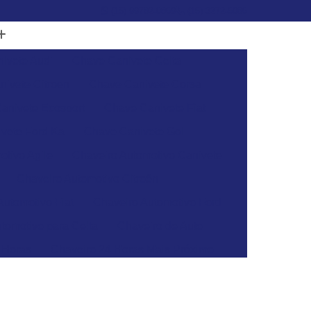
(15) 99782-0869
(15) 3272-6086
ivete Audi
Chave Canivete Celta
ivete Citroen
Chave Canivete Corsa
anivete Ecosport
Chave Canivete Fiat
vete Ford Ka
Chave Canivete Gol
otivo Agile
Chaveiro Automotivo Canivete
Chaveiro Automotivo Citroën
Automotivo Fiat
Chaveiro Automotivo Ford
tomotivo para Celta
Chaveiro de Auto
 Horas
Chaveiro 24 Horas Mais Próximo
aveiro 24h
Chaveiro 24h Mais Próximo
o 24h
Chaveiro Automotivo 24 Horas