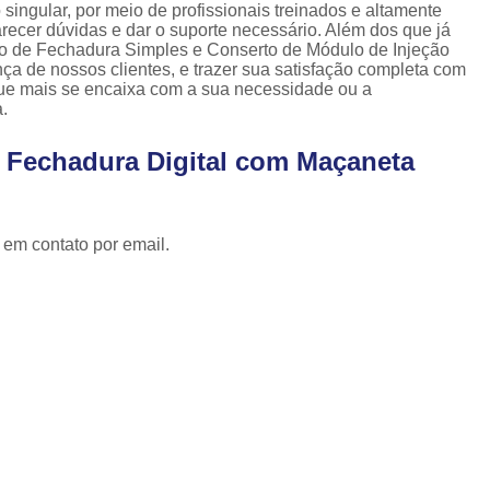
Cópia de Chave Automotiva Celta
singular, por meio de profissionais treinados e altamente
recer dúvidas e dar o suporte necessário. Além dos que já
Cópia de Chave Automotiva Citroen
ão de Fechadura Simples e Conserto de Módulo de Injeção
ça de nossos clientes, e trazer sua satisfação completa com
Cópia de Chave Automotiva Fiat
 que mais se encaixa com a sua necessidade ou a
.
Cópia de Chave Automotiva Gm
e Fechadura Digital com Maçaneta
Fechadura Biométrica Digital
Fechadur
Fechadura Digital com Biometria
Fechadura Digital de Embutir
 em contato por email.
Fechadura Digital para Porta de Correr
Fechadura Digital para Porta de Vidro d
Tranca de Porta Digital
Fechadura Ele
Fechadura Eletrônica Apartamento
Fechadura Eletrônica de Porta
Fechadura Eletrônica de Sobre