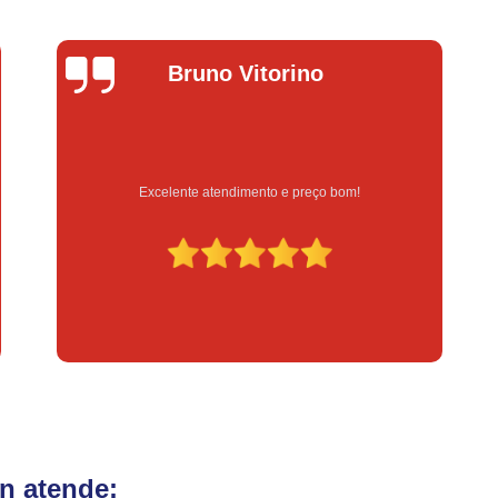
Fechadura Eletrônica para Porta
Fe
Fechadura Eletrônica para Portão
Fechadur
Bruno Vitorino
L
Instalação de Fechadura Digital
Instalação de Fechadura Elétrica Stam
Instalação de Fechadura em Apartamen
Instalação de Fechadura Simples
Excelente atendimento e preço bom!
Serviço
Conserto de Módulo de Injeção
Con
Conserto Módulo de Injeção
Con
Conserto Módulo de Injeção de Automóvel
Conserto Módulo Injeção de Carro
Reset de Mód
n atende: