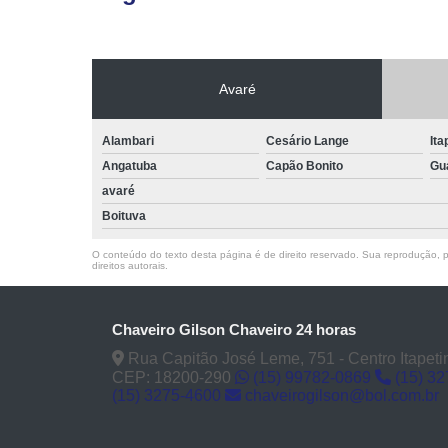
Avaré
Alambari
Cesário Lange
Ita
Angatuba
Capão Bonito
Gu
avaré
Boituva
O conteúdo do texto desta página é de direito reservado. Sua reprodução, pa
direitos autorais
.
Chaveiro Gilson Chaveiro 24 horas
Rua Capitão José Leme, 751 - Centro Itapeti
CEP: 18200-290
(15) 99782-0869
(15) 3
(15) 3275-4600
chaveirogilson@bol.com.br