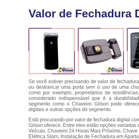
Fechaduras
Valor de Fechadura 
eletrônicas
Instalação
de
fechaduras
Módulo de
injeção
Se você estiver precisando de valor de fechadura
ou destrancar uma porta sem o uso de uma chave
como por exemplo, proprietários de residência
considerado indispensável que é a durabilid
segmento como o Chaveiro Gilson pode oferecer
digitais e outras opções do segmento.
Está procurando por valor de fechadura digital 
Gilson oferece. Entre eles estão opções variada
Veículo, Chaveiro 24 Horas Mais Próximo, Chave 
Elétrica Stam, Instalação de Fechadura em Apart