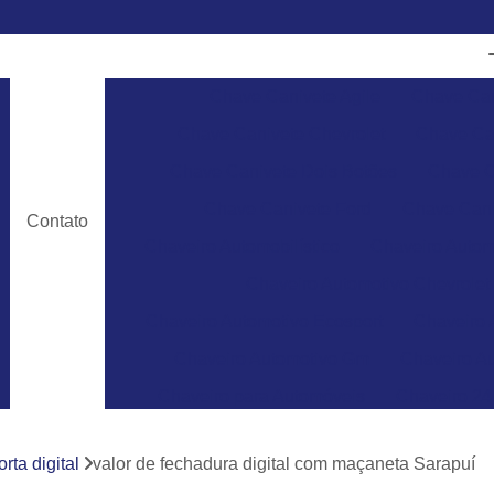
Chave Canivete Agile
Chave Can
Chave Canivete Chevrolet
Chave Can
Chave Canivete Dois Botões
Chave C
Chave Canivete Ford
Chave Cani
Contato
Chaveiro Automobilístico
Chaveiro Autom
Chaveiro Automotivo Chevrolet
Chaveiro Automotivo Ecosport
Chaveiro 
Chaveiro Automotivo Gm
Chaveiro Au
Chaveiro para Automóveis
Chaveiro 24
Chaveiro 24 Horas para Abrir Carro
Ch
rta digital
valor de fechadura digital com maçaneta Sarapuí
Chaveiro 24hrs
Chaveiro Abrir Carr