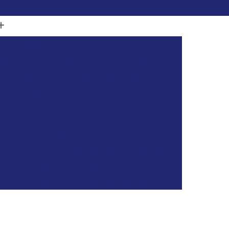
(15) 99782-0869
(15) 3272-6086
ivete Audi
Chave Canivete Celta
ivete Citroen
Chave Canivete Corsa
anivete Ecosport
Chave Canivete Fiat
vete Ford Ka
Chave Canivete Gol
otivo Agile
Chaveiro Automotivo Canivete
Chaveiro Automotivo Citroën
Automotivo Fiat
Chaveiro Automotivo Ford
tomotivo para Celta
Chaveiro de Auto
 Horas
Chaveiro 24 Horas Mais Próximo
aveiro 24h
Chaveiro 24h Mais Próximo
o 24h
Chaveiro Automotivo 24 Horas