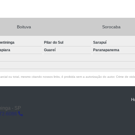
Boituva
Sorocaba
petininga
Pilar do Sul
Sarapuí
apiara
Guareí
Paranapanema
rcial ou total, mesmo citando nossos links, é proibida sem a autorização do autor. Crime de viol
H
ninga - SP
272-6086