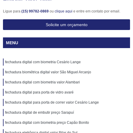
Ligue para
(15) 99782-0869
ou
clique aqui
e entre em contato por email.
Solicite um orçamento
MENU
fechadura digital com biometria Cesário Lange
fechadura biométrica digital valor São Miguel Arcanjo
fechadura digital com biometria valor Alambari
fechadura digital para porta de vidro avaré
fechadura digital para porta de correr valor Cesário Lange
fechadura digital de embutir preço Sarapuí
fechadura digital com biometria preço Capão Bonito
fechadura eletrônica digital valor Pilar do Sul