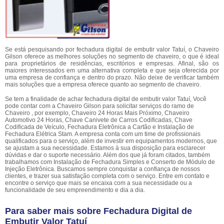
Se está pesquisando por fechadura digital de embutir valor Tatuí, o Chaveiro
Gilson oferece as melhores soluções no segmento de chaveiro, o que é ideal
para proprietários de residências, escritórios e empresas. Afinal, são os
maiores interessados em uma alternativa completa e que seja oferecida por
uma empresa de confiança e dentro do prazo. Não deixe de verificar também
mais soluções que a empresa oferece quanto ao segmento de chaveiro.
Se tem a finalidade de achar fechadura digital de embutir valor Tatuí, Você
pode contar com a Chaveiro Gilson para solicitar serviços do ramo de
Chaveiro , por exemplo, Chaveiro 24 Horas Mais Próximo, Chaveiro
Automotivo 24 Horas, Chave Canivete de Carros Codificadas, Chave
Codificada de Veículo, Fechadura Eletrônica a Cartão e Instalação de
Fechadura Elétrica Stam. A empresa conta com um time de profissionais
qualificados para o serviço, além de investir em equipamentos modernos, que
se ajustam a sua necessidade. Estamos à sua disposição para esclarecer
dúvidas e dar o suporte necessário. Além dos que já foram citados, também
trabalhamos com Instalação de Fechadura Simples e Conserto de Módulo de
Injeção Eletrônica. Buscamos sempre conquistar a confiança de nossos
clientes, e trazer sua satisfação completa com o serviço. Entre em contato e
encontre o serviço que mais se encaixa com a sua necessidade ou a
funcionalidade de seu empreendimento e dia a dia.
Para saber mais sobre Fechadura Digital de
Embutir Valor Tatuí