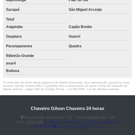
Itapetininga
Pilar do Sul
Sarapuí
São Miguel Arcanjo
Tatuí
Angatuba
Capão Bonito
Guapiara
Guareí
Paranapanema
Quadra
Ribeirão Grande
avaré
Boituva
O conteúdo do texto desta página é de direito reservado. Sua reprodução, parcial ou total,
mesmo citando nossos links, é proibida sem a autorização do autor. Crime de violação de
direito autoral – artigo 184 do Código Penal –
Lei 9610/98 - Lei de direitos autorais
.
Chaveiro Gilson Chaveiro 24 horas
Rua Capitão José Leme, 751 - Centro Itapetininga - SP
CEP: 18200-290
(15) 99782-0869
(15) 3272-6086
(15)
3275-4600
chaveirogilson@bol.com.br