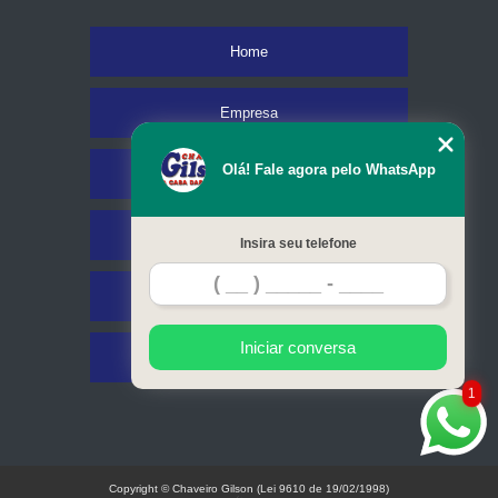
Home
Empresa
Olá! Fale agora pelo WhatsApp
Missão
Serviços
Insira seu telefone
Contato
Iniciar conversa
Mapa do site
1
Copyright © Chaveiro Gilson (Lei 9610 de 19/02/1998)