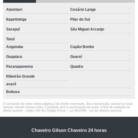
Alambari
Cesário Lange
Itapetininga
Pilar do Sul
Sarapuí
São Miguel Arcanjo
Tatuí
Angatuba
Capão Bonito
Guapiara
Guareí
Paranapanema
Quadra
Ribeirão Grande
avaré
Boituva
O conteúdo do texto desta página é de direito reservado. Sua reprodução, parcial ou total,
mesmo citando nossos links, é proibida sem a autorização do autor. Crime de violação de
direito autoral – artigo 184 do Código Penal –
Lei 9610/98 - Lei de direitos autorais
.
Chaveiro Gilson Chaveiro 24 horas