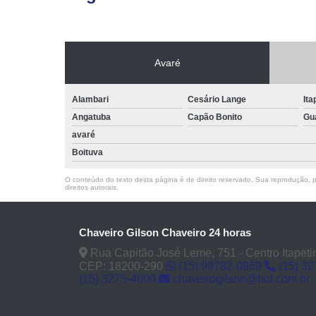
Avaré
Alambari
Cesário Lange
Ita
Angatuba
Capão Bonito
Gu
avaré
Boituva
O conteúdo do texto desta página é de direito reservado. Sua reprodução, pa
direitos autorais
.
Chaveiro Gilson Chaveiro 24 horas
Rua Capitão José Leme, 751 - Centro Itapeti
CEP: 18200-290
(15) 99782-0869
(15) 3
(15) 3275-4600
chaveirogilson@bol.com.br