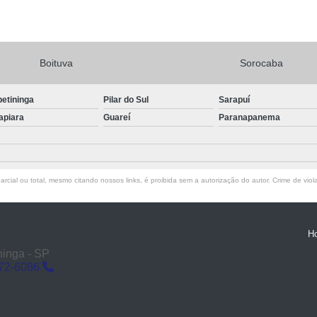
Boituva
Sorocaba
petininga
Pilar do Sul
Sarapuí
apiara
Guareí
Paranapanema
rcial ou total, mesmo citando nossos links, é proibida sem a autorização do autor. Crime de viol
H
ninga - SP
272-6086