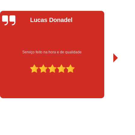
chadura Eletrônica para Porta de Vidro
a Eletrônica Yale
Instalação de Fechadura
el
Leandro Bueno
Instalação de Fechadura Elétrica
Instalação de Fechadura Eletrônica
to
Instalação de Fechadura Multiponto
Instalação de Fechadura Tetra
ualidade
Sempre bom atendimento e serviço de qualidade.
serto de Módulo de Injeção Eletrônica
serto Módulo de Injeção Automotivo
Conserto Módulo de Injeção Eletrônica
Decodificação de Módulo de Injeção
ulo de Injeção