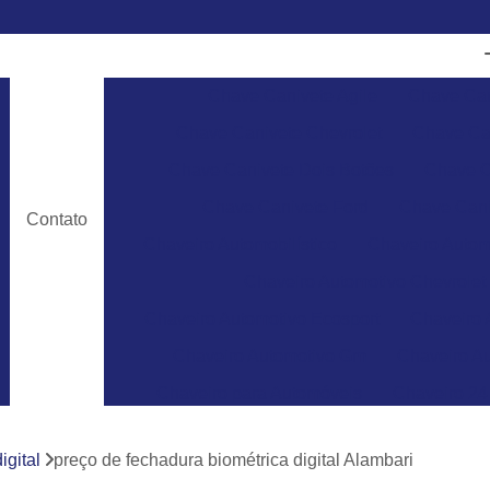
Chave Canivete Agile
Chave Can
Chave Canivete Chevrolet
Chave Can
Chave Canivete Dois Botões
Chave C
Chave Canivete Ford
Chave Cani
Contato
Chaveiro Automobilístico
Chaveiro Autom
Chaveiro Automotivo Chevrolet
Chaveiro Automotivo Ecosport
Chaveiro 
Chaveiro Automotivo Gm
Chaveiro Au
Chaveiro para Automóveis
Chaveiro 24
Chaveiro 24 Horas para Abrir Carro
Ch
igital
preço de fechadura biométrica digital Alambari
Chaveiro 24hrs
Chaveiro Abrir Carr