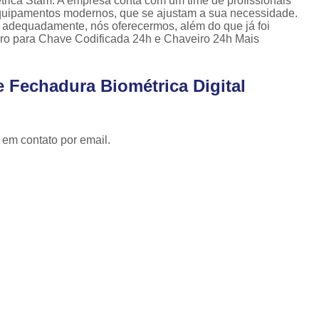
étrica Stam. A empresa conta com um time de profissionais
Cópia de Chave Automotiva Celta
 equipamentos modernos, que se ajustam a sua necessidade.
o adequadamente, nós oferecermos, além do que já foi
Cópia de Chave Automotiva Citroen
eiro para Chave Codificada 24h e Chaveiro 24h Mais
Cópia de Chave Automotiva Fiat
Cópia de Chave Automotiva Gm
e Fechadura Biométrica Digital
Fechadura Biométrica Digital
Fechadur
Fechadura Digital com Biometria
 em contato por email.
Fechadura Digital de Embutir
Fechadura Digital para Porta de Correr
Fechadura Digital para Porta de Vidro d
Tranca de Porta Digital
Fechadura Ele
Fechadura Eletrônica Apartamento
Fechadura Eletrônica de Porta
Fechadura Eletrônica de Sobre