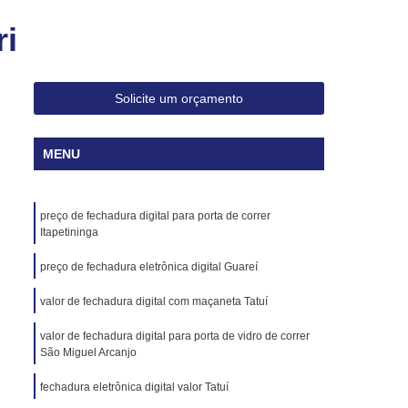
veiro para Abrir Apartamento 24h
ri
haveiro para Chave Codificada 24h
ave Canivete de Carros Codificadas
Solicite um orçamento
ificada Canivete
Chave Codificada Carro
cada de Carro
Chave Codificada de Veículo
MENU
a Renault
Chave Codificada Volkswagen
va Codificada
Chave Canivete Codificada
preço de fechadura digital para porta de correr
 com Alarme
Chave Codificada Hb20
Itapetininga
culo Codificada
Chave Reserva Codificada
preço de fechadura eletrônica digital Guareí
haves Automotivas Codificadas
valor de fechadura digital com maçaneta Tatuí
s
Chaves para Carros Codificadas
valor de fechadura digital para porta de vidro de correr
Cópia de Chave Automotiva Audi
São Miguel Arcanjo
Cópia de Chave Automotiva Canivete
fechadura eletrônica digital valor Tatuí