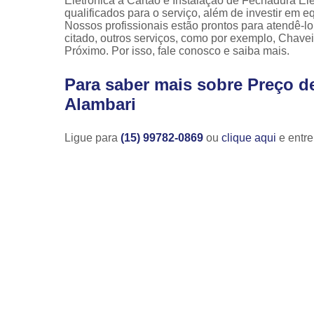
Eletrônica a Cartão e Instalação de Fechadura El
qualificados para o serviço, além de investir em
Nossos profissionais estão prontos para atendê-l
citado, outros serviços, como por exemplo, Chav
Próximo. Por isso, fale conosco e saiba mais.
Para saber mais sobre Preço d
Alambari
Ligue para
(15) 99782-0869
ou
clique aqui
e entre