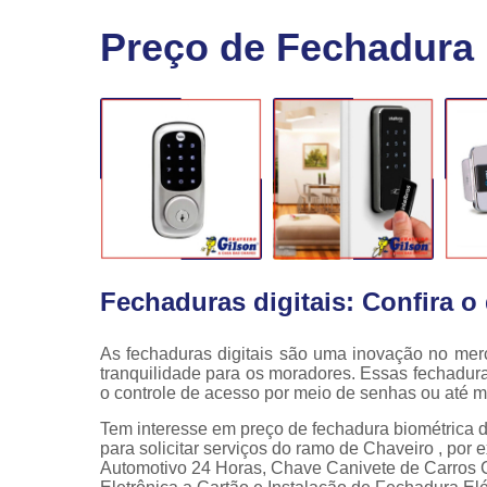
Fechaduras
Preço de Fechadura 
eletrônicas
Instalação
de
fechaduras
Módulo de
injeção
Fechaduras digitais: Confira o
As fechaduras digitais são uma inovação no merc
tranquilidade para os moradores. Essas fechadur
o controle de acesso por meio de senhas ou até me
Tem interesse em preço de fechadura biométrica d
para solicitar serviços do ramo de Chaveiro , po
Automotivo 24 Horas, Chave Canivete de Carros 