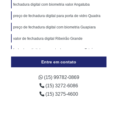
Cópia de Chave Automotiva Chevrolet
fechadura digital com biometria valor Angatuba
Cópia de Chave Automotiva Ecosport
preço de fechadura digital para porta de vidro Quadra
Cópia de Chave Automotiva Ford
preço de fechadura digital com biometria Guapiara
Cópia de Chave Automotiva Gol
valor de fechadura digital Ribeirão Grande
a Digital
Fechadura Digital Biométrica
fechadura digital para porta de correr preço Tatuí
Fechadura Digital com Maçaneta
Entre em contato
Fechadura Digital Externa
Fechadura Digital para Porta de Vidro
(15) 99782-0869
e Correr
Fechadura Eletrônica Digital
(15) 3272-6086
trônica
Fechadura Eletrônica a Cartão
(15) 3275-4600
Fechadura Eletrônica de Embutir
Fechadura Eletrônica de Portão
por
Fechadura Eletrônica Hdl