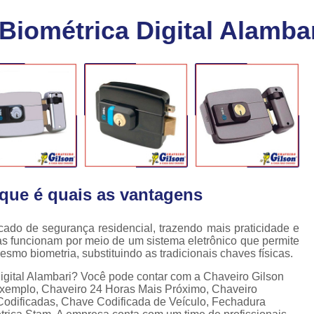
Chaveiro Carro 24 Horas
Cha
Biométrica Digital Alamba
Chaveiro para Autos 24 Horas
C
Chave Canivete com Alarme
Ch
Chave Codificada Automotiva
Chave Cod
Chave Codificada Chevrolet
Chave Codifi
Chave Codificada Fiat
Chave Codificad
Chave de Carro com Chip
Chave Automoti
Chave Codificada
Chave Codificada
 que é quais as vantagens
Chave de Carros Codificadas
Chave de Vei
Chaves Auto Codificadas
C
ado de segurança residencial, trazendo mais praticidade e
as funcionam por meio de um sistema eletrônico que permite
Chaves Codificadas para Automóvei
smo biometria, substituindo as tradicionais chaves físicas.
Cópia de Chave Automotiva Agile
igital Alambari? Você pode contar com a Chaveiro Gilson
r exemplo, Chaveiro 24 Horas Mais Próximo, Chaveiro
Cópia de Chave Automotiva Bmw
Codificadas, Chave Codificada de Veículo, Fechadura