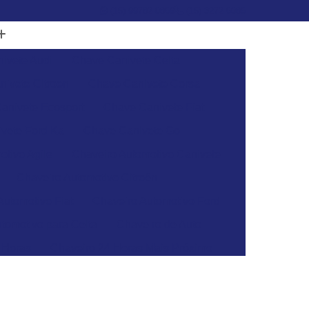
(15) 99782-0869
(15) 3272-6086
ivete Audi
Chave Canivete Celta
ivete Citroen
Chave Canivete Corsa
anivete Ecosport
Chave Canivete Fiat
vete Ford Ka
Chave Canivete Gol
otivo Agile
Chaveiro Automotivo Canivete
Chaveiro Automotivo Citroën
Automotivo Fiat
Chaveiro Automotivo Ford
tomotivo para Celta
Chaveiro de Auto
 Horas
Chaveiro 24 Horas Mais Próximo
aveiro 24h
Chaveiro 24h Mais Próximo
o 24h
Chaveiro Automotivo 24 Horas