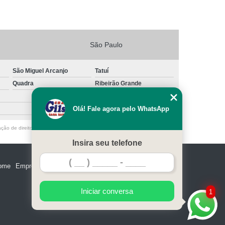
São Paulo
São Miguel Arcanjo
Tatuí
Quadra
Ribeirão Grande
Olá! Fale agora pelo WhatsApp
ação de direito autoral – artigo 184 do Código Penal –
Lei 9610/98 - Lei de
Insira seu telefone
ome
Empresa
Missão
Serviços
Contato
Mapa do site
Iniciar conversa
1