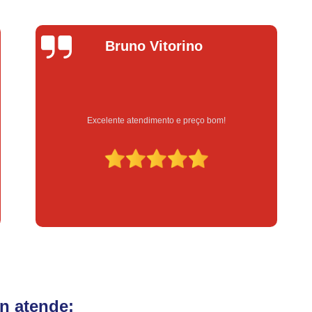
Fechadura Eletrônica para Porta
Fe
Fechadura Eletrônica para Portão
Fechadur
itorino
Lucas Donad
Instalação de Fechadura Digital
Instalação de Fechadura Elétrica Stam
Instalação de Fechadura em Apartamen
Instalação de Fechadura Simples
ento e preço bom!
Serviço feito na hora e de q
Conserto de Módulo de Injeção
Con
Conserto Módulo de Injeção
Con
Conserto Módulo de Injeção de Automóvel
Conserto Módulo Injeção de Carro
Reset de Mód
n atende: