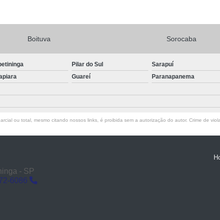
Boituva
Sorocaba
petininga
Pilar do Sul
Sarapuí
apiara
Guareí
Paranapanema
rcial ou total, mesmo citando nossos links, é proibida sem a autorização do autor. Crime de viol
H
ninga - SP
272-6086