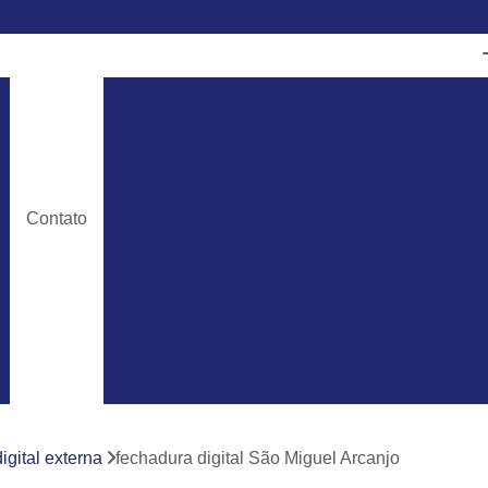
Chave Canivete Agile
Chave Can
Chave Canivete Chevrolet
Chave Can
Chave Canivete Dois Botões
Chave C
Chave Canivete Ford
Chave Cani
Contato
Chaveiro Automobilístico
Chaveiro Autom
Chaveiro Automotivo Chevrolet
Chaveiro Automotivo Ecosport
Chaveiro 
Chaveiro Automotivo Gm
Chaveiro Au
Chaveiro para Automóveis
Chaveiro 24
Chaveiro 24 Horas para Abrir Carro
Ch
igital externa
fechadura digital São Miguel Arcanjo
Chaveiro 24hrs
Chaveiro Abrir Carr