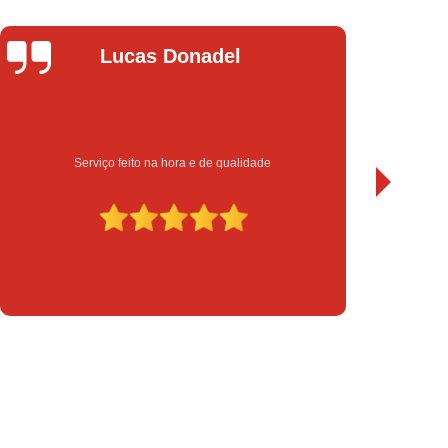
chadura Eletrônica para Porta de Vidro
a Eletrônica Yale
Instalação de Fechadura
Leandro Bueno
Instalação de Fechadura Elétrica
Instalação de Fechadura Eletrônica
to
Instalação de Fechadura Multiponto
Sempre bom atendimento e serviço de qualidade. Recomendo.
Instalação de Fechadura Tetra
serto de Módulo de Injeção Eletrônica
serto Módulo de Injeção Automotivo
Conserto Módulo de Injeção Eletrônica
Decodificação de Módulo de Injeção
ulo de Injeção