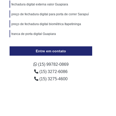
Cópia de Chave Automotiva Chevrolet
fechadura digital externa valor Guapiara
Cópia de Chave Automotiva Ecosport
preço de fechadura digital para porta de correr Sarapuí
Cópia de Chave Automotiva Ford
preço de fechadura digital biométrica Itapetininga
Cópia de Chave Automotiva Gol
tranca de porta digital Guapiara
a Digital
Fechadura Digital Biométrica
Fechadura Digital com Maçaneta
Entre em contato
Fechadura Digital Externa
Fechadura Digital para Porta de Vidro
(15) 99782-0869
(15) 3272-6086
e Correr
Fechadura Eletrônica Digital
(15) 3275-4600
trônica
Fechadura Eletrônica a Cartão
Fechadura Eletrônica de Embutir
Fechadura Eletrônica de Portão
por
Fechadura Eletrônica Hdl