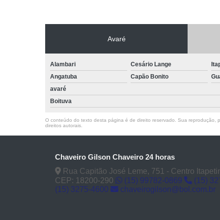
Avaré
Alambari
Cesário Lange
Ita
Angatuba
Capão Bonito
Gu
avaré
Boituva
O conteúdo do texto desta página é de direito reservado. Sua reprodução, pa
direitos autorais
.
Chaveiro Gilson Chaveiro 24 horas
Rua Capitão José Leme, 751 - Centro Itapeti
CEP: 18200-290
(15) 99782-0869
(15) 3
(15) 3275-4600
chaveirogilson@bol.com.br