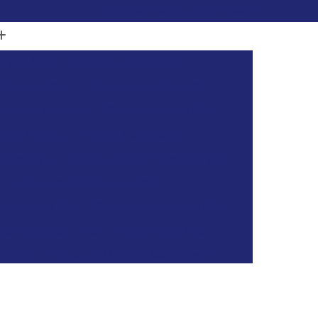
(15) 99782-0869
(15) 3272-6086
ivete Audi
Chave Canivete Celta
ivete Citroen
Chave Canivete Corsa
anivete Ecosport
Chave Canivete Fiat
vete Ford Ka
Chave Canivete Gol
otivo Agile
Chaveiro Automotivo Canivete
Chaveiro Automotivo Citroën
Automotivo Fiat
Chaveiro Automotivo Ford
tomotivo para Celta
Chaveiro de Auto
 Horas
Chaveiro 24 Horas Mais Próximo
aveiro 24h
Chaveiro 24h Mais Próximo
o 24h
Chaveiro Automotivo 24 Horas