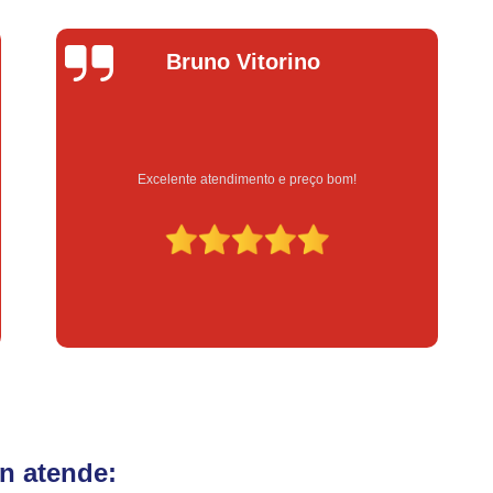
Fechadura Eletrônica para Porta
Fe
Fechadura Eletrônica para Portão
Fechadur
Lucas Donadel
Instalação de Fechadura Digital
Instalação de Fechadura Elétrica Stam
Instalação de Fechadura em Apartamen
Serviço feito na hora e de qualidade
Instalação de Fechadura Simples
Conserto de Módulo de Injeção
Con
Conserto Módulo de Injeção
Con
Conserto Módulo de Injeção de Automóvel
Conserto Módulo Injeção de Carro
Reset de Mód
n atende: