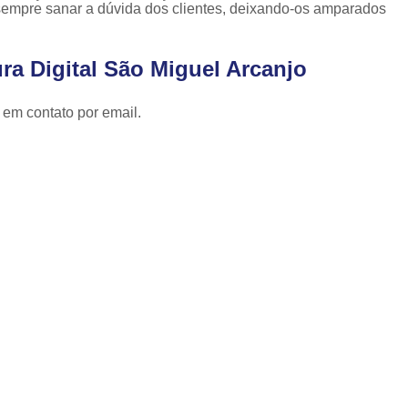
Cópia de Chave Automotiva Celta
empre sanar a dúvida dos clientes, deixando-os amparados
Cópia de Chave Automotiva Citroen
ra Digital São Miguel Arcanjo
Cópia de Chave Automotiva Fiat
Cópia de Chave Automotiva Gm
 em contato por email.
Fechadura Biométrica Digital
Fechadur
Fechadura Digital com Biometria
Fechadura Digital de Embutir
Fechadura Digital para Porta de Correr
Fechadura Digital para Porta de Vidro d
Tranca de Porta Digital
Fechadura Ele
Fechadura Eletrônica Apartamento
Fechadura Eletrônica de Porta
Fechadura Eletrônica de Sobre