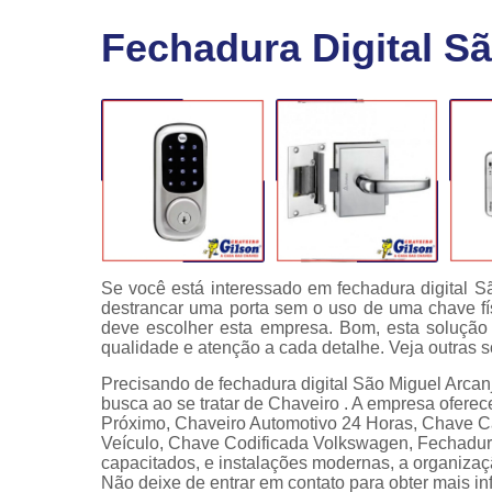
Fechaduras
Fechadura Digital S
eletrônicas
Instalação
de
fechaduras
Módulo de
injeção
Se você está interessado em fechadura digital Sã
destrancar uma porta sem o uso de uma chave fí
deve escolher esta empresa. Bom, esta solução
qualidade e atenção a cada detalhe. Veja outras 
Precisando de fechadura digital São Miguel Arcan
busca ao se tratar de Chaveiro . A empresa ofer
Próximo, Chaveiro Automotivo 24 Horas, Chave C
Veículo, Chave Codificada Volkswagen, Fechadura
capacitados, e instalações modernas, a organizaç
Não deixe de entrar em contato para obter mais i