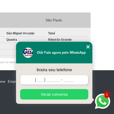
São Paulo
São Miguel Arcanjo
Tatuí
Quadra
Ribeirão Grande
Olá! Fale agora pelo WhatsApp
ação de direito autoral – artigo 184 do Código Penal –
Lei 9610/98 - Lei de
Insira seu telefone
ome
Empresa
Missão
Serviços
Contato
Mapa do site
Iniciar conversa
1