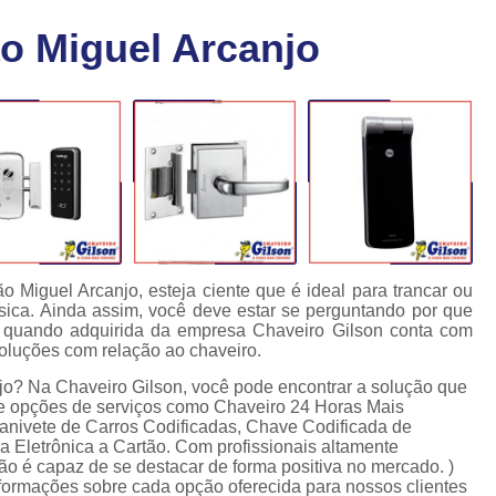
Chaveiro Carro 24 Horas
Cha
ão Miguel Arcanjo
Chaveiro para Autos 24 Horas
C
Chave Canivete com Alarme
Ch
Chave Codificada Automotiva
Chave Cod
Chave Codificada Chevrolet
Chave Codifi
Chave Codificada Fiat
Chave Codificad
Chave de Carro com Chip
Chave Automoti
Chave Codificada
Chave Codificada
o Miguel Arcanjo, esteja ciente que é ideal para trancar ou
sica. Ainda assim, você deve estar se perguntando por que
Chave de Carros Codificadas
Chave de Vei
 quando adquirida da empresa Chaveiro Gilson conta com
soluções com relação ao chaveiro.
Chaves Auto Codificadas
C
jo? Na Chaveiro Gilson, você pode encontrar a solução que
Chaves Codificadas para Automóvei
ece opções de serviços como Chaveiro 24 Horas Mais
anivete de Carros Codificadas, Chave Codificada de
Cópia de Chave Automotiva Agile
 Eletrônica a Cartão. Com profissionais altamente
ão é capaz de se destacar de forma positiva no mercado. )
Cópia de Chave Automotiva Bmw
nformações sobre cada opção oferecida para nossos clientes