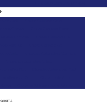
(15) 99782-0869
(15) 3272-6086
ivete Audi
Chave Canivete Celta
ivete Citroen
Chave Canivete Corsa
anivete Ecosport
Chave Canivete Fiat
vete Ford Ka
Chave Canivete Gol
otivo Agile
Chaveiro Automotivo Canivete
Chaveiro Automotivo Citroën
Automotivo Fiat
Chaveiro Automotivo Ford
tomotivo para Celta
Chaveiro de Auto
 Horas
Chaveiro 24 Horas Mais Próximo
aveiro 24h
Chaveiro 24h Mais Próximo
apanema
o 24h
Chaveiro Automotivo 24 Horas