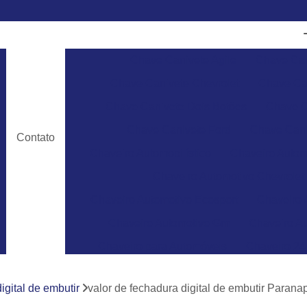
Chave Canivete Agile
Chave Can
Chave Canivete Chevrolet
Chave Can
Chave Canivete Dois Botões
Chave C
Chave Canivete Ford
Chave Cani
Contato
Chaveiro Automobilístico
Chaveiro Autom
Chaveiro Automotivo Chevrolet
Chaveiro Automotivo Ecosport
Chaveiro 
Chaveiro Automotivo Gm
Chaveiro Au
Chaveiro para Automóveis
Chaveiro 24
Chaveiro 24 Horas para Abrir Carro
Ch
igital de embutir
valor de fechadura digital de embutir Paran
Chaveiro 24hrs
Chaveiro Abrir Carr