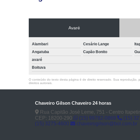
Avaré
Alambari
Cesário Lange
Ita
Angatuba
Capão Bonito
Gu
avaré
Boituva
O conteúdo do texto desta página é de direito reservado. Sua reprodução, pa
direitos autorais
.
Chaveiro Gilson Chaveiro 24 horas
Rua Capitão José Leme, 751 - Centro Itapeti
CEP: 18200-290
(15) 99782-0869
(15) 3
(15) 3275-4600
chaveirogilson@bol.com.br