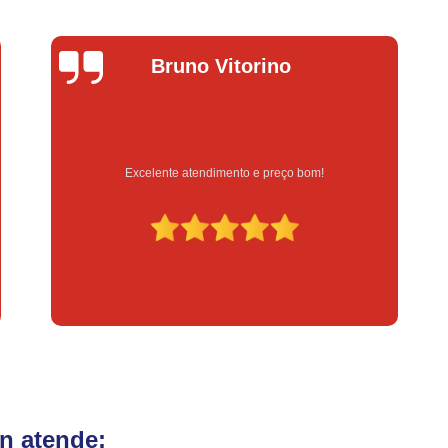
Fechadura Eletrônica para Porta
Fe
Fechadura Eletrônica para Portão
Fechadur
ino
Lucas Donadel
Instalação de Fechadura Digital
Instalação de Fechadura Elétrica Stam
Instalação de Fechadura em Apartamen
Instalação de Fechadura Simples
preço bom!
Serviço feito na hora e de qualidad
Conserto de Módulo de Injeção
Con
Conserto Módulo de Injeção
Con
Conserto Módulo de Injeção de Automóvel
Conserto Módulo Injeção de Carro
Reset de Mód
n atende: