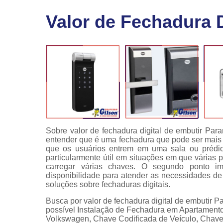
Fechaduras
Valor de Fechadura 
eletrônicas
Instalação
de
fechaduras
Módulo de
injeção
Sobre valor de fechadura digital de embutir Par
entender que é uma fechadura que pode ser mais c
que os usuários entrem em uma sala ou prédio
particularmente útil em situações em que vária
carregar várias chaves. O segundo ponto im
disponibilidade para atender as necessidades de
soluções sobre fechaduras digitais.
Busca por valor de fechadura digital de embutir
possível Instalação de Fechadura em Apartamento
Volkswagen, Chave Codificada de Veículo, Chave