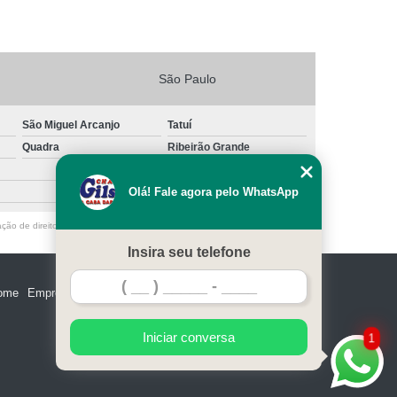
São Paulo
São Miguel Arcanjo
Tatuí
Quadra
Ribeirão Grande
Olá! Fale agora pelo WhatsApp
ação de direito autoral – artigo 184 do Código Penal –
Lei 9610/98 - Lei de
Insira seu telefone
ome
Empresa
Missão
Serviços
Contato
Mapa do site
Iniciar conversa
1