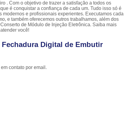
Cópia de Chave Automotiva Celta
o . Com o objetivo de trazer a satisfação a todos os
que é conquistar a confiança de cada um. Tudo isso só é
Cópia de Chave Automotiva Citroen
s modernos e profissionais experientes. Executamos cada
smo, e também oferecemos outros trabalhamos, além dos
Cópia de Chave Automotiva Fiat
 Conserto de Módulo de Injeção Eletrônica. Saiba mais
atender você!
Cópia de Chave Automotiva Gm
 Fechadura Digital de Embutir
Fechadura Biométrica Digital
Fechadur
Fechadura Digital com Biometria
Fechadura Digital de Embutir
 em contato por email.
Fechadura Digital para Porta de Correr
Fechadura Digital para Porta de Vidro d
Tranca de Porta Digital
Fechadura Ele
Fechadura Eletrônica Apartamento
Fechadura Eletrônica de Porta
Fechadura Eletrônica de Sobre