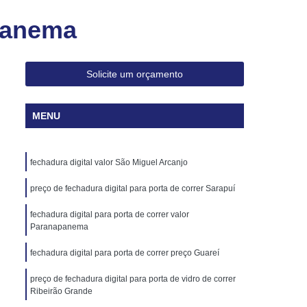
veiro para Abrir Apartamento 24h
apanema
haveiro para Chave Codificada 24h
ave Canivete de Carros Codificadas
Solicite um orçamento
ificada Canivete
Chave Codificada Carro
cada de Carro
Chave Codificada de Veículo
MENU
a Renault
Chave Codificada Volkswagen
va Codificada
Chave Canivete Codificada
fechadura digital valor São Miguel Arcanjo
 com Alarme
Chave Codificada Hb20
preço de fechadura digital para porta de correr Sarapuí
culo Codificada
Chave Reserva Codificada
fechadura digital para porta de correr valor
haves Automotivas Codificadas
Paranapanema
s
Chaves para Carros Codificadas
fechadura digital para porta de correr preço Guareí
Cópia de Chave Automotiva Audi
preço de fechadura digital para porta de vidro de correr
Cópia de Chave Automotiva Canivete
Ribeirão Grande