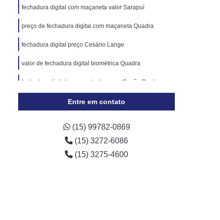
Cópia de Chave Automotiva Chevrolet
fechadura digital com maçaneta valor Sarapuí
Cópia de Chave Automotiva Ecosport
preço de fechadura digital com maçaneta Quadra
Cópia de Chave Automotiva Ford
fechadura digital preço Cesário Lange
Cópia de Chave Automotiva Gol
valor de fechadura digital biométrica Quadra
a Digital
Fechadura Digital Biométrica
fechadura digital para porta de correr Capão Bonito
Fechadura Digital com Maçaneta
Entre em contato
Fechadura Digital Externa
Fechadura Digital para Porta de Vidro
(15) 99782-0869
e Correr
Fechadura Eletrônica Digital
(15) 3272-6086
trônica
Fechadura Eletrônica a Cartão
(15) 3275-4600
Fechadura Eletrônica de Embutir
Fechadura Eletrônica de Portão
por
Fechadura Eletrônica Hdl