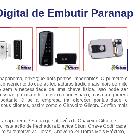
Chaveiro Carro 24 Horas
Cha
Digital de Embutir Paran
Chaveiro para Autos 24 Horas
C
Chave Canivete com Alarme
Ch
Chave Codificada Automotiva
Chave Cod
Chave Codificada Chevrolet
Chave Codifi
Chave Codificada Fiat
Chave Codificad
Chave de Carro com Chip
Chave Automoti
Chave Codificada
Chave Codificada
anapanema, enxergue dois pontos importantes. O primeiro é
onveniente do que as fechaduras tradicionais, pois permite
Chave de Carros Codificadas
Chave de Vei
 sem a necessidade de uma chave física. Isso pode ser
s pessoas precisam ter acesso a um espaço, mas não querem
Chaves Auto Codificadas
C
portante é se a empresa irá oferecer pontualidade e
 seus clientes, assim como o Chaveiro Gilson. Confira mais
Chaves Codificadas para Automóvei
Cópia de Chave Automotiva Agile
 Paranapanema? Saiba que através da Chaveiro Gilson é
, Instalação de Fechadura Elétrica Stam, Chave Codificada
Cópia de Chave Automotiva Bmw
iro Automotivo 24 Horas, Chaveiro 24 Horas Mais Próximo,