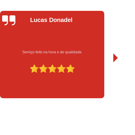
chadura Eletrônica para Porta de Vidro
a Eletrônica Yale
Instalação de Fechadura
Leandro Bueno
Instalação de Fechadura Elétrica
Instalação de Fechadura Eletrônica
to
Instalação de Fechadura Multiponto
Instalação de Fechadura Tetra
e
Sempre bom atendimento e serviço de qualidade. Recome
serto de Módulo de Injeção Eletrônica
serto Módulo de Injeção Automotivo
Conserto Módulo de Injeção Eletrônica
Decodificação de Módulo de Injeção
ulo de Injeção