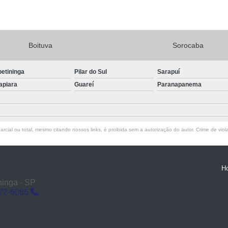
Boituva
Sorocaba
petininga
Pilar do Sul
Sarapuí
apiara
Guareí
Paranapanema
rcial ou total, mesmo citando nossos links, é proibida sem a autorização do autor. Crime de viol
H
ninga - SP
272-6086