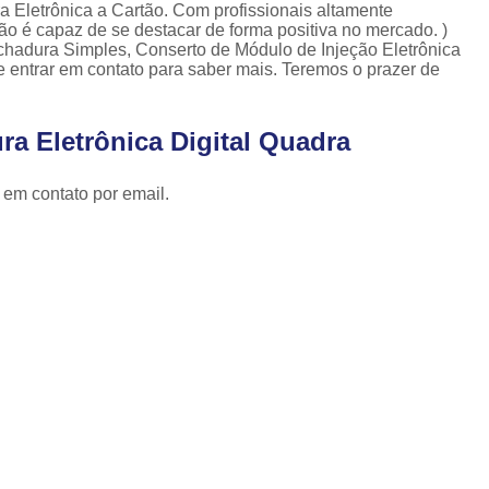
Cópia de Chave Automotiva Celta
 Eletrônica a Cartão. Com profissionais altamente
ão é capaz de se destacar de forma positiva no mercado. )
Cópia de Chave Automotiva Citroen
hadura Simples, Conserto de Módulo de Injeção Eletrônica
 entrar em contato para saber mais. Teremos o prazer de
Cópia de Chave Automotiva Fiat
Cópia de Chave Automotiva Gm
ra Eletrônica Digital Quadra
Fechadura Biométrica Digital
Fechadur
 em contato por email.
Fechadura Digital com Biometria
Fechadura Digital de Embutir
Fechadura Digital para Porta de Correr
Fechadura Digital para Porta de Vidro d
Tranca de Porta Digital
Fechadura Ele
Fechadura Eletrônica Apartamento
Fechadura Eletrônica de Porta
Fechadura Eletrônica de Sobre