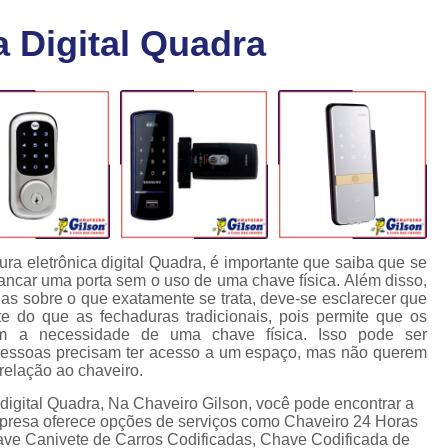
Chaveiro Carro 24 Horas
Cha
 Digital Quadra
Chaveiro para Autos 24 Horas
C
Chave Canivete com Alarme
Ch
Chave Codificada Automotiva
Chave Cod
Chave Codificada Chevrolet
Chave Codifi
Chave Codificada Fiat
Chave Codificad
Chave de Carro com Chip
Chave Automoti
Chave Codificada
Chave Codificada
ra eletrônica digital Quadra, é importante que saiba que se
rancar uma porta sem o uso de uma chave física. Além disso,
Chave de Carros Codificadas
Chave de Vei
as sobre o que exatamente se trata, deve-se esclarecer que
 do que as fechaduras tradicionais, pois permite que os
Chaves Auto Codificadas
C
m a necessidade de uma chave física. Isso pode ser
s pessoas precisam ter acesso a um espaço, mas não querem
Chaves Codificadas para Automóvei
relação ao chaveiro.
Cópia de Chave Automotiva Agile
 digital Quadra, Na Chaveiro Gilson, você pode encontrar a
empresa oferece opções de serviços como Chaveiro 24 Horas
Cópia de Chave Automotiva Bmw
ave Canivete de Carros Codificadas, Chave Codificada de