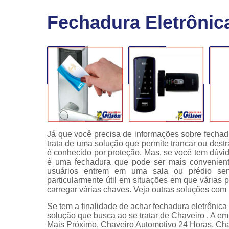
Fechaduras
Fechadura Eletrônica
eletrônicas
Instalação
de
fechaduras
Módulo de
injeção
Já que você precisa de informações sobre fechadu
trata de uma solução que permite trancar ou dest
é conhecido por proteção. Mas, se você tem dúvid
é uma fechadura que pode ser mais conveniente
usuários entrem em uma sala ou prédio se
particularmente útil em situações em que vária
carregar várias chaves. Veja outras soluções com 
Se tem a finalidade de achar fechadura eletrônica
solução que busca ao se tratar de Chaveiro . A 
Mais Próximo, Chaveiro Automotivo 24 Horas, Ch