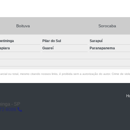
Boituva
Sorocaba
petininga
Pilar do Sul
Sarapuí
apiara
Guareí
Paranapanema
rcial ou total, mesmo citando nossos links, é proibida sem a autorização do autor. Crime de viol
H
ninga - SP
272-6086