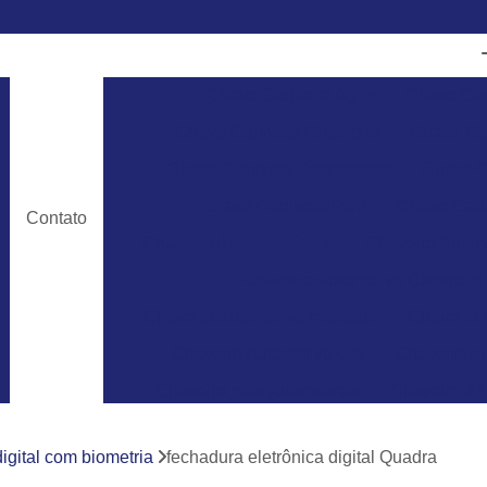
Chave Canivete Agile
Chave Can
Chave Canivete Chevrolet
Chave Can
Chave Canivete Dois Botões
Chave C
Chave Canivete Ford
Chave Cani
Contato
Chaveiro Automobilístico
Chaveiro Autom
Chaveiro Automotivo Chevrolet
Chaveiro Automotivo Ecosport
Chaveiro 
Chaveiro Automotivo Gm
Chaveiro Au
Chaveiro para Automóveis
Chaveiro 24
Chaveiro 24 Horas para Abrir Carro
Ch
igital com biometria
fechadura eletrônica digital Quadra
Chaveiro 24hrs
Chaveiro Abrir Carr