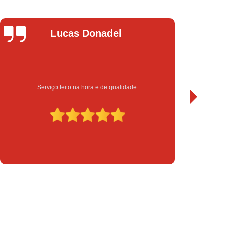
chadura Eletrônica para Porta de Vidro
a Eletrônica Yale
Instalação de Fechadura
el
Leandro Bueno
Instalação de Fechadura Elétrica
Instalação de Fechadura Eletrônica
to
Instalação de Fechadura Multiponto
Instalação de Fechadura Tetra
ualidade
Sempre bom atendimento e serviço de qualidade.
serto de Módulo de Injeção Eletrônica
serto Módulo de Injeção Automotivo
Conserto Módulo de Injeção Eletrônica
Decodificação de Módulo de Injeção
ulo de Injeção