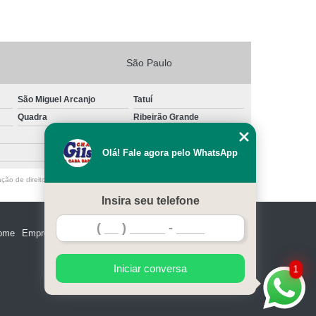
São Paulo
São Miguel Arcanjo
Tatuí
Quadra
Ribeirão Grande
Olá! Fale agora pelo WhatsApp
ação de direito autoral – artigo 184 do Código Penal –
Lei 9610/98 - Lei de
Insira seu telefone
ome
Empresa
Missão
Serviços
Contato
Mapa do site
Iniciar conversa
1