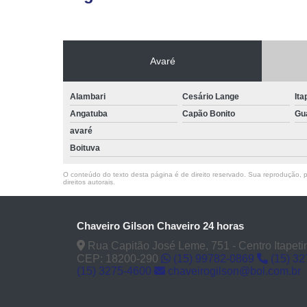
Avaré
Alambari
Cesário Lange
Ita
Angatuba
Capão Bonito
Gu
avaré
Boituva
O conteúdo do texto desta página é de direito reservado. Sua reprodução, pa
direitos autorais
.
Chaveiro Gilson Chaveiro 24 horas
Rua Capitão José Leme, 751 - Centro Itapeti
CEP: 18200-290
(15) 99782-0869
(15) 3
(15) 3275-4600
chaveirogilson@bol.com.br