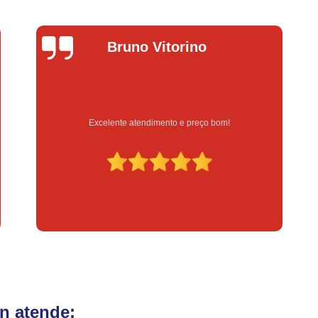
Fechadura Eletrônica para Porta
Fe
Fechadura Eletrônica para Portão
Fechadur
itorino
Lucas Donad
Instalação de Fechadura Digital
Instalação de Fechadura Elétrica Stam
Instalação de Fechadura em Apartamen
Instalação de Fechadura Simples
ento e preço bom!
Serviço feito na hora e de q
Conserto de Módulo de Injeção
Con
Conserto Módulo de Injeção
Con
Conserto Módulo de Injeção de Automóvel
Conserto Módulo Injeção de Carro
Reset de Mód
n atende: