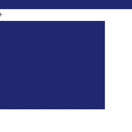
(15) 99782-0869
(15) 3272-6086
ivete Audi
Chave Canivete Celta
ivete Citroen
Chave Canivete Corsa
anivete Ecosport
Chave Canivete Fiat
vete Ford Ka
Chave Canivete Gol
otivo Agile
Chaveiro Automotivo Canivete
Chaveiro Automotivo Citroën
Automotivo Fiat
Chaveiro Automotivo Ford
tomotivo para Celta
Chaveiro de Auto
 Horas
Chaveiro 24 Horas Mais Próximo
aveiro 24h
Chaveiro 24h Mais Próximo
o 24h
Chaveiro Automotivo 24 Horas