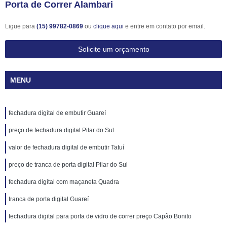
Porta de Correr Alambari
Ligue para
(15) 99782-0869
ou
clique aqui
e entre em contato por email.
Solicite um orçamento
MENU
fechadura digital de embutir Guareí
preço de fechadura digital Pilar do Sul
valor de fechadura digital de embutir Tatuí
preço de tranca de porta digital Pilar do Sul
fechadura digital com maçaneta Quadra
tranca de porta digital Guareí
fechadura digital para porta de vidro de correr preço Capão Bonito