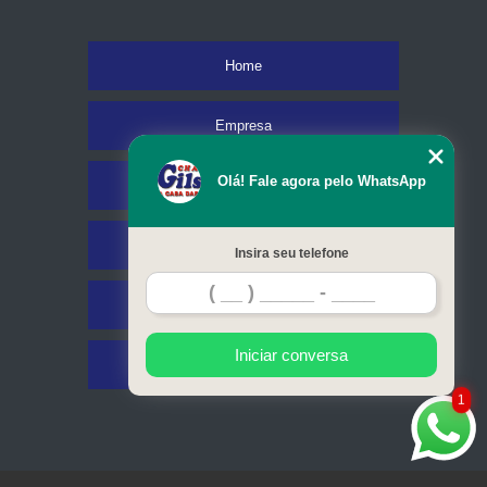
Home
Empresa
Olá! Fale agora pelo WhatsApp
Missão
Serviços
Insira seu telefone
Contato
Iniciar conversa
Mapa do site
1