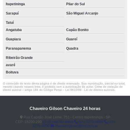
Itapetininga
Pilar do Sul
Sarapuí
São Miguel Arcanjo
Tatuí
Angatuba
Capão Bonito
Guapiara
Guareí
Paranapanema
Quadra
Ribeirão Grande
avaré
Boituva
O conteúdo do texto desta página é de direito reservado. Sua reprodução, parcial ou total,
mesmo citando nossos links, é proibida sem a autorização do autor. Crime de violação de
direito autoral – artigo 184 do Código Penal –
Lei 9610/98 - Lei de direitos autorais
.
Chaveiro Gilson Chaveiro 24 horas
Rua Capitão José Leme, 751 - Centro Itapetininga - SP
CEP: 18200-290
(15) 99782-0869
(15) 3272-6086
(15)
3275-4600
chaveirogilson@bol.com.br