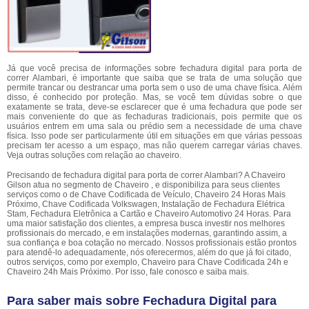
Já que você precisa de informações sobre fechadura digital para porta de
correr Alambari, é importante que saiba que se trata de uma solução que
permite trancar ou destrancar uma porta sem o uso de uma chave física. Além
disso, é conhecido por proteção. Mas, se você tem dúvidas sobre o que
exatamente se trata, deve-se esclarecer que é uma fechadura que pode ser
mais conveniente do que as fechaduras tradicionais, pois permite que os
usuários entrem em uma sala ou prédio sem a necessidade de uma chave
física. Isso pode ser particularmente útil em situações em que várias pessoas
precisam ter acesso a um espaço, mas não querem carregar várias chaves.
Veja outras soluções com relação ao chaveiro.
Precisando de fechadura digital para porta de correr Alambari? A Chaveiro
Gilson atua no segmento de Chaveiro , e disponibiliza para seus clientes
serviços como o de Chave Codificada de Veículo, Chaveiro 24 Horas Mais
Próximo, Chave Codificada Volkswagen, Instalação de Fechadura Elétrica
Stam, Fechadura Eletrônica a Cartão e Chaveiro Automotivo 24 Horas. Para
uma maior satisfação dos clientes, a empresa busca investir nos melhores
profissionais do mercado, e em instalações modernas, garantindo assim, a
sua confiança e boa cotação no mercado. Nossos profissionais estão prontos
para atendê-lo adequadamente, nós oferecermos, além do que já foi citado,
outros serviços, como por exemplo, Chaveiro para Chave Codificada 24h e
Chaveiro 24h Mais Próximo. Por isso, fale conosco e saiba mais.
Para saber mais sobre Fechadura Digital para