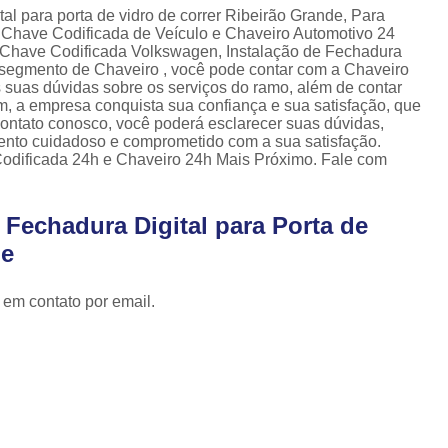
Cópia de Chave Automotiva Celta
tal para porta de vidro de correr Ribeirão Grande, Para
 Chave Codificada de Veículo e Chaveiro Automotivo 24
Cópia de Chave Automotiva Citroen
 Chave Codificada Volkswagen, Instalação de Fechadura
o segmento de Chaveiro , você pode contar com a Chaveiro
Cópia de Chave Automotiva Fiat
 suas dúvidas sobre os serviços do ramo, além de contar
m, a empresa conquista sua confiança e sua satisfação, que
Cópia de Chave Automotiva Gm
contato conosco, você poderá esclarecer suas dúvidas,
ento cuidadoso e comprometido com a sua satisfação.
Fechadura Biométrica Digital
Fechadur
dificada 24h e Chaveiro 24h Mais Próximo. Fale com
Fechadura Digital com Biometria
Fechadura Digital de Embutir
 Fechadura Digital para Porta de
Fechadura Digital para Porta de Correr
de
Fechadura Digital para Porta de Vidro d
 em contato por email.
Tranca de Porta Digital
Fechadura Ele
Fechadura Eletrônica Apartamento
Fechadura Eletrônica de Porta
Fechadura Eletrônica de Sobre