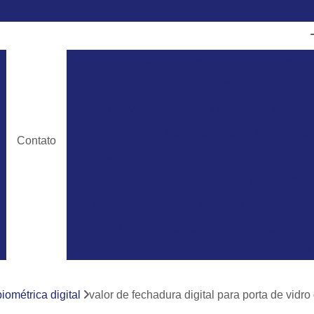
Chave Canivete Agile
Chave Can
Chave Canivete Chevrolet
Chave Can
Chave Canivete Dois Botões
Chave C
Chave Canivete Ford
Chave Cani
Contato
Chaveiro Automobilístico
Chaveiro Autom
Chaveiro Automotivo Chevrolet
Chaveiro Automotivo Ecosport
Chaveiro 
Chaveiro Automotivo Gm
Chaveiro Au
Chaveiro para Automóveis
Chaveiro 24
Chaveiro 24 Horas para Abrir Carro
Ch
iométrica digital
valor de fechadura digital para porta de vidr
Chaveiro 24hrs
Chaveiro Abrir Carr