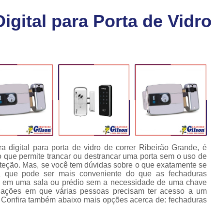
Chaveiro Carro 24 Horas
Cha
igital para Porta de Vidro
Chaveiro para Autos 24 Horas
C
Chave Canivete com Alarme
Ch
Chave Codificada Automotiva
Chave Cod
Chave Codificada Chevrolet
Chave Codifi
Chave Codificada Fiat
Chave Codificad
Chave de Carro com Chip
Chave Automoti
Chave Codificada
Chave Codificada
Chave de Carros Codificadas
Chave de Vei
a digital para porta de vidro de correr Ribeirão Grande, é
Chaves Auto Codificadas
C
o que permite trancar ou destrancar uma porta sem o uso de
oteção. Mas, se você tem dúvidas sobre o que exatamente se
Chaves Codificadas para Automóvei
ra que pode ser mais conveniente do que as fechaduras
rem em uma sala ou prédio sem a necessidade de uma chave
Cópia de Chave Automotiva Agile
situações em que várias pessoas precisam ter acesso a um
 Confira também abaixo mais opções acerca de: fechaduras
Cópia de Chave Automotiva Bmw