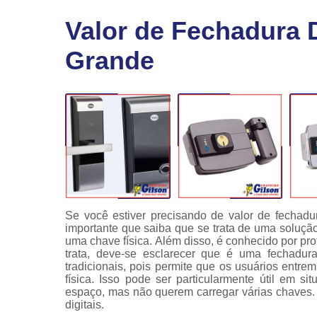
Fechaduras
Valor de Fechadura D
eletrônicas
Grande
Instalação
de
fechaduras
Módulo de
injeção
Se você estiver precisando de valor de fechadur
importante que saiba que se trata de uma soluçã
uma chave física. Além disso, é conhecido por pr
trata, deve-se esclarecer que é uma fechadu
tradicionais, pois permite que os usuários ent
física. Isso pode ser particularmente útil em 
espaço, mas não querem carregar várias chaves.
digitais.