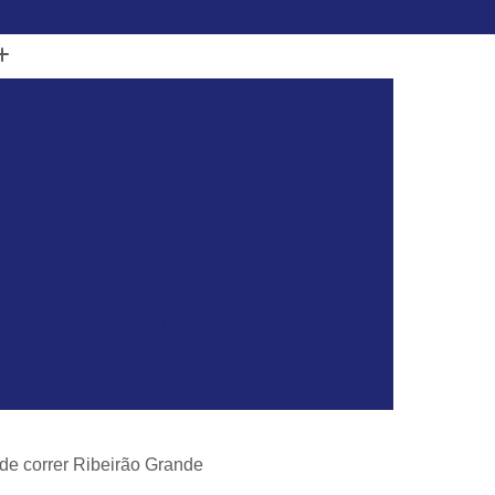
(15) 99782-0869
(15) 3272-6086
ivete Audi
Chave Canivete Celta
ivete Citroen
Chave Canivete Corsa
anivete Ecosport
Chave Canivete Fiat
vete Ford Ka
Chave Canivete Gol
otivo Agile
Chaveiro Automotivo Canivete
Chaveiro Automotivo Citroën
Automotivo Fiat
Chaveiro Automotivo Ford
tomotivo para Celta
Chaveiro de Auto
 Horas
Chaveiro 24 Horas Mais Próximo
aveiro 24h
Chaveiro 24h Mais Próximo
o de correr Ribeirão Grande
o 24h
Chaveiro Automotivo 24 Horas