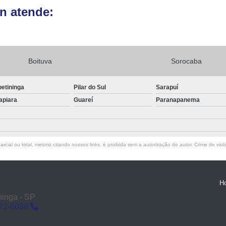
n atende:
Boituva
Sorocaba
petininga
Pilar do Sul
Sarapuí
apiara
Guareí
Paranapanema
rcial ou total, mesmo citando nossos links, é proibida sem a autorização do autor. Crime de viol
H
ninga - SP
272-6086