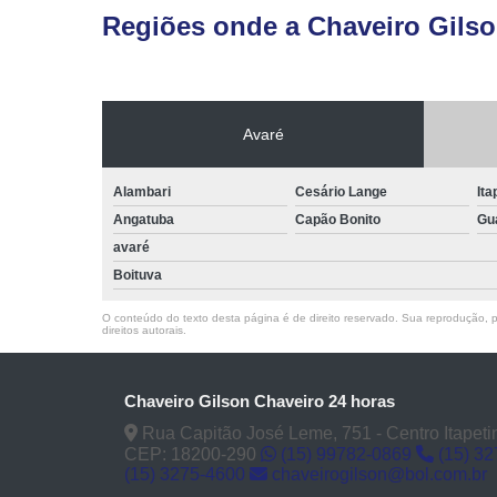
Regiões onde a Chaveiro Gilso
Avaré
Alambari
Cesário Lange
Ita
Angatuba
Capão Bonito
Gu
avaré
Boituva
O conteúdo do texto desta página é de direito reservado. Sua reprodução, pa
direitos autorais
.
Chaveiro Gilson Chaveiro 24 horas
Rua Capitão José Leme, 751 - Centro Itapeti
CEP: 18200-290
(15) 99782-0869
(15) 3
(15) 3275-4600
chaveirogilson@bol.com.br