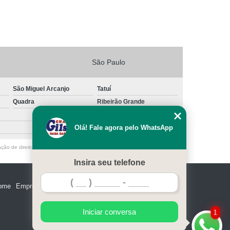
São Paulo
São Miguel Arcanjo
Tatuí
Quadra
Ribeirão Grande
Olá! Fale agora pelo WhatsApp
ação de direito autoral – artigo 184 do Código Penal –
Lei 9610/98 - Lei de
Insira seu telefone
ome
Empresa
Missão
Serviços
Contato
Mapa do site
Iniciar conversa
1