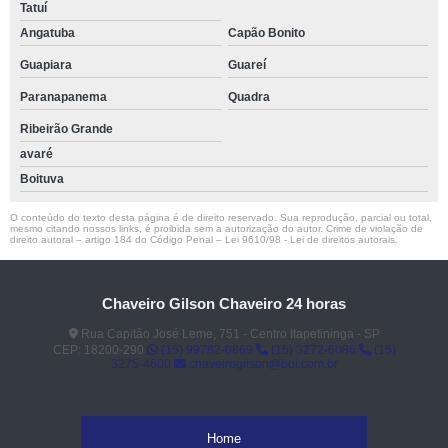
Tatuí
Angatuba
Capão Bonito
Guapiara
Guareí
Paranapanema
Quadra
Ribeirão Grande
avaré
Boituva
O conteúdo do texto desta página é de direito reservado. Sua reprodução, parcial ou total,
mesmo citando nossos links, é proibida sem a autorização do autor. Crime de violação de
direito autoral – artigo 184 do Código Penal –
Lei 9610/98 - Lei de direitos autorais
.
Chaveiro Gilson Chaveiro 24 horas
Rua Capitão José Leme, 751 - Centro Itapetininga - SP
CEP: 18200-290
(15) 99782-0869
(15) 3272-6086
(15)
3275-4600
chaveirogilson@bol.com.br
Home