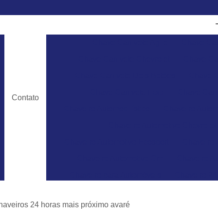
Chave Canivete Agile
Chave Can
Chave Canivete Chevrolet
Chave Can
Chave Canivete Dois Botões
Chave C
Chave Canivete Ford
Chave Cani
Contato
Chaveiro Automobilístico
Chaveiro Autom
Chaveiro Automotivo Chevrolet
Chaveiro Automotivo Ecosport
Chaveiro 
Chaveiro Automotivo Gm
Chaveiro Au
Chaveiro para Automóveis
Chaveiro 24
Chaveiro 24 Horas para Abrir Carro
Ch
haveiros 24 horas mais próximo avaré
Chaveiro 24hrs
Chaveiro Abrir Carr