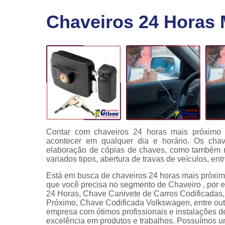
Fechaduras
Chaveiros 24 Horas 
eletrônicas
Instalação
de
fechaduras
Módulo de
injeção
Contar com chaveiros 24 horas mais próximo 
acontecer em qualquer dia e horário. Os cha
elaboração de cópias de chaves, como também re
variados tipos, abertura de travas de veículos, entr
Está em busca de chaveiros 24 horas mais próxim
que você precisa no segmento de Chaveiro , por 
24 Horas, Chave Canivete de Carros Codificadas,
Próximo, Chave Codificada Volkswagen, entre outr
empresa com ótimos profissionais e instalações d
excelência em produtos e trabalhos. Possuímos um