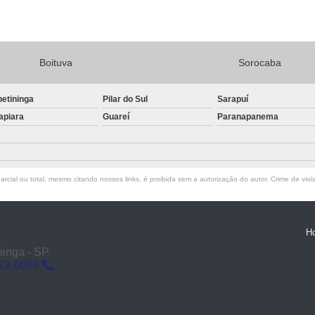
Boituva
Sorocaba
petininga
Pilar do Sul
Sarapuí
apiara
Guareí
Paranapanema
rcial ou total, mesmo citando nossos links, é proibida sem a autorização do autor. Crime de viol
H
ninga - SP
272-6086