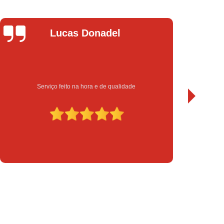
chadura Eletrônica para Porta de Vidro
a Eletrônica Yale
Instalação de Fechadura
Leandro Bueno
Instalação de Fechadura Elétrica
Instalação de Fechadura Eletrônica
to
Instalação de Fechadura Multiponto
Instalação de Fechadura Tetra
Sempre bom atendimento e serviço de qualidade. Recomendo.
serto de Módulo de Injeção Eletrônica
serto Módulo de Injeção Automotivo
Conserto Módulo de Injeção Eletrônica
Decodificação de Módulo de Injeção
ulo de Injeção