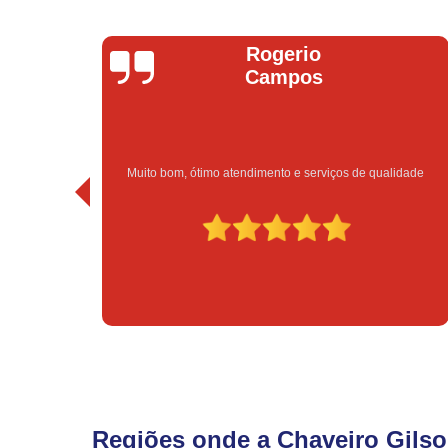
io
Bruno Vitorino
os
serviços de qualidade
Excelente atendimento e preço 
Regiões onde a Chaveiro Gilso