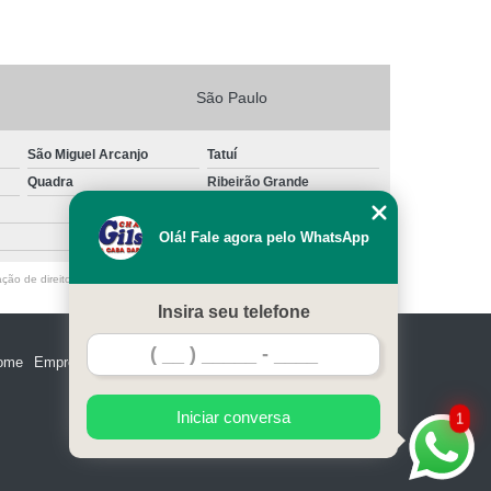
São Paulo
São Miguel Arcanjo
Tatuí
Quadra
Ribeirão Grande
Olá! Fale agora pelo WhatsApp
ação de direito autoral – artigo 184 do Código Penal –
Lei 9610/98 - Lei de
Insira seu telefone
ome
Empresa
Missão
Serviços
Contato
Mapa do site
Iniciar conversa
1