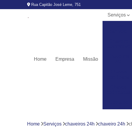
Rua Capitão José Leme, 751
Serviços
Chave
canivete
Chaveiro
automotivo
Chaveiros
Home
Empresa
Missão
24h
Chaves
codificada
Chaves
codificadas
Cópia de
chave
automotiva
Fechaduras
Home
Serviços
chaveiros 24h
chaveiro 24h
c
digitais