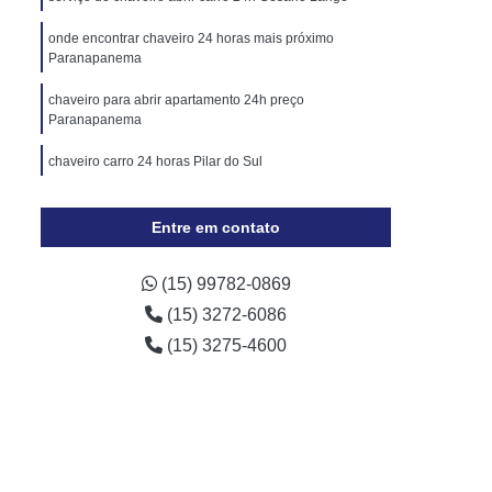
Cópia de Chave Automotiva Chevrolet
onde encontrar chaveiro 24 horas mais próximo
Cópia de Chave Automotiva Ecosport
Paranapanema
Cópia de Chave Automotiva Ford
chaveiro para abrir apartamento 24h preço
Cópia de Chave Automotiva Gol
Paranapanema
a Digital
Fechadura Digital Biométrica
chaveiro carro 24 horas Pilar do Sul
Fechadura Digital com Maçaneta
chaveiro automotivo 24 horas Capão Bonito
Entre em contato
Fechadura Digital Externa
Fechadura Digital para Porta de Vidro
(15) 99782-0869
e Correr
Fechadura Eletrônica Digital
(15) 3272-6086
trônica
Fechadura Eletrônica a Cartão
(15) 3275-4600
Fechadura Eletrônica de Embutir
Fechadura Eletrônica de Portão
por
Fechadura Eletrônica Hdl