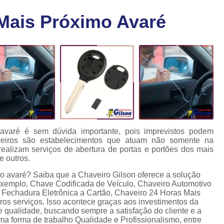
Chaveiro Carro 24 Horas
Cha
Mais Próximo Avaré
Chaveiro para Autos 24 Horas
C
Chave Canivete com Alarme
Ch
Chave Codificada Automotiva
Chave Cod
Chave Codificada Chevrolet
Chave Codifi
Chave Codificada Fiat
Chave Codificad
Chave de Carro com Chip
Chave Automoti
Chave Codificada
Chave Codificada
avaré é sem dúvida importante, pois imprevistos podem
veiros são estabelecimentos que atuam não somente na
Chave de Carros Codificadas
Chave de Vei
alizam serviços de abertura de portas e portões dos mais
e outros.
Chaves Auto Codificadas
C
o avaré? Saiba que a Chaveiro Gilson oferece a solução
Chaves Codificadas para Automóvei
exemplo, Chave Codificada de Veículo, Chaveiro Automotivo
 Fechadura Eletrônica a Cartão, Chaveiro 24 Horas Mais
Cópia de Chave Automotiva Agile
os serviços. Isso acontece graças aos investimentos da
e qualidade, buscando sempre a satisfação do cliente e a
Cópia de Chave Automotiva Bmw
a forma de trabalho Qualidade e Profissionalismo, entre