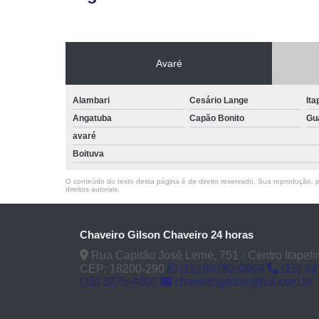
Avaré
Alambari
Cesário Lange
Ita
Angatuba
Capão Bonito
Gu
avaré
Boituva
O conteúdo do texto desta página é de direito reservado. Sua reprodução, pa
direitos autorais
.
Chaveiro Gilson Chaveiro 24 horas
Rua Capitão José Leme, 751 - Centro Itapeti
CEP: 18200-290
(15) 99782-0869
(15) 3
(15) 3275-4600
chaveirogilson@bol.com.br