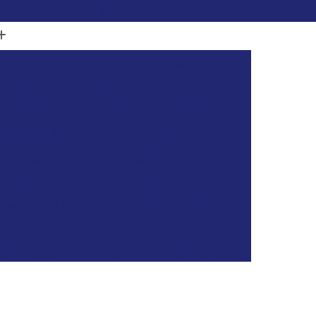
(15) 99782-0869
(15) 3272-6086
ivete Audi
Chave Canivete Celta
ivete Citroen
Chave Canivete Corsa
anivete Ecosport
Chave Canivete Fiat
vete Ford Ka
Chave Canivete Gol
otivo Agile
Chaveiro Automotivo Canivete
Chaveiro Automotivo Citroën
Automotivo Fiat
Chaveiro Automotivo Ford
tomotivo para Celta
Chaveiro de Auto
 Horas
Chaveiro 24 Horas Mais Próximo
aveiro 24h
Chaveiro 24h Mais Próximo
o 24h
Chaveiro Automotivo 24 Horas