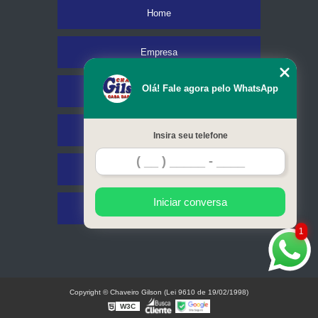
Home
Empresa
Olá! Fale agora pelo WhatsApp
Missão
Serviços
Insira seu telefone
Contato
Iniciar conversa
Mapa do site
1
Copyright © Chaveiro Gilson (Lei 9610 de 19/02/1998)
W3C