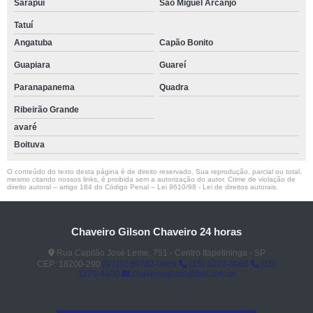
Sarapuí
São Miguel Arcanjo
Tatuí
Angatuba
Capão Bonito
Guapiara
Guareí
Paranapanema
Quadra
Ribeirão Grande
avaré
Boituva
O conteúdo do texto desta página é de direito reservado. Sua reprodução, parcial ou total,
mesmo citando nossos links, é proibida sem a autorização do autor. Crime de violação de
direito autoral – artigo 184 do Código Penal –
Lei 9610/98 - Lei de direitos autorais
.
Chaveiro Gilson Chaveiro 24 horas
Rua Capitão José Leme, 751 - Centro Itapetininga - SP
CEP: 18200-290
(15) 99782-0869
(15) 3272-6086
(15)
3275-4600
chaveirogilson@bol.com.br