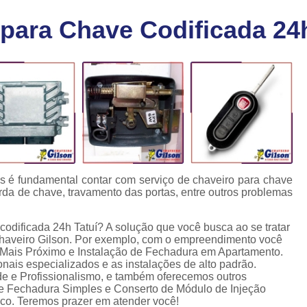
Chaveiro Carro 24 Horas
Cha
 para Chave Codificada 24h
Chaveiro para Autos 24 Horas
C
Chave Canivete com Alarme
Ch
Chave Codificada Automotiva
Chave Cod
Chave Codificada Chevrolet
Chave Codifi
Chave Codificada Fiat
Chave Codificad
Chave de Carro com Chip
Chave Automoti
Chave Codificada
Chave Codificada
cas é fundamental contar com serviço de chaveiro para chave
erda de chave, travamento das portas, entre outros problemas
Chave de Carros Codificadas
Chave de Vei
Chaves Auto Codificadas
C
codificada 24h Tatuí? A solução que você busca ao se tratar
haveiro Gilson. Por exemplo, com o empreendimento você
Chaves Codificadas para Automóvei
 Mais Próximo e Instalação de Fechadura em Apartamento.
onais especializados e as instalações de alto padrão.
Cópia de Chave Automotiva Agile
e e Profissionalismo, e também oferecemos outros
de Fechadura Simples e Conserto de Módulo de Injeção
Cópia de Chave Automotiva Bmw
sco. Teremos prazer em atender você!