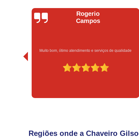
io
Bruno Vitorino
os
serviços de qualidade
Excelente atendimento e preço 
Regiões onde a Chaveiro Gilso