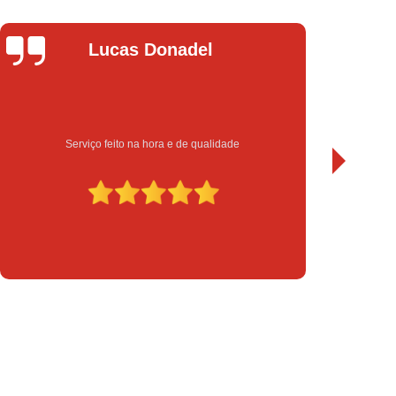
chadura Eletrônica para Porta de Vidro
a Eletrônica Yale
Instalação de Fechadura
Leandro Bueno
Instalação de Fechadura Elétrica
Instalação de Fechadura Eletrônica
to
Instalação de Fechadura Multiponto
Sempre bom atendimento e serviço de qualidade. Recomendo.
Instalação de Fechadura Tetra
serto de Módulo de Injeção Eletrônica
serto Módulo de Injeção Automotivo
Conserto Módulo de Injeção Eletrônica
Decodificação de Módulo de Injeção
ulo de Injeção