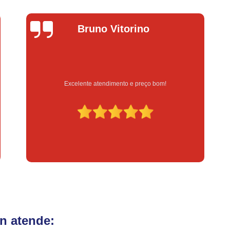
Fechadura Eletrônica para Porta
Fe
Fechadura Eletrônica para Portão
Fechadur
Lucas Donadel
Instalação de Fechadura Digital
Instalação de Fechadura Elétrica Stam
Instalação de Fechadura em Apartamen
bom!
Serviço feito na hora e de qualidade
Instalação de Fechadura Simples
Conserto de Módulo de Injeção
Con
Conserto Módulo de Injeção
Con
Conserto Módulo de Injeção de Automóvel
Conserto Módulo Injeção de Carro
Reset de Mód
n atende: