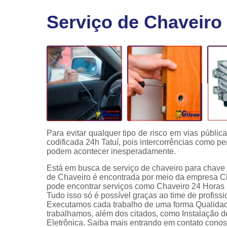
Fechaduras
Serviço de Chaveiro
eletrônicas
Instalação
de
fechaduras
Módulo de
injeção
Para evitar qualquer tipo de risco em vias públi
codificada 24h Tatuí, pois intercorrências como p
podem acontecer inesperadamente.
Está em busca de serviço de chaveiro para chave 
de Chaveiro é encontrada por meio da empresa C
pode encontrar serviços como Chaveiro 24 Horas
Tudo isso só é possível graças ao time de profissi
Executamos cada trabalho de uma forma Qualidad
trabalhamos, além dos citados, como Instalação 
Eletrônica. Saiba mais entrando em contato cono