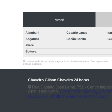
Avaré
Alambari
Cesário Lange
Ita
Angatuba
Capão Bonito
Gu
avaré
Boituva
O conteúdo do texto desta página é de direito reservado. Sua reprodução, pa
direitos autorais
.
Chaveiro Gilson Chaveiro 24 horas
Rua Capitão José Leme, 751 - Centro Itapeti
CEP: 18200-290
(15) 99782-0869
(15) 3
(15) 3275-4600
chaveirogilson@bol.com.br