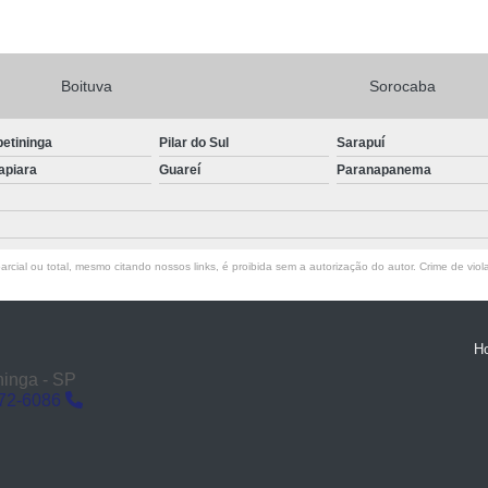
Boituva
Sorocaba
petininga
Pilar do Sul
Sarapuí
apiara
Guareí
Paranapanema
rcial ou total, mesmo citando nossos links, é proibida sem a autorização do autor. Crime de viol
H
ninga - SP
272-6086