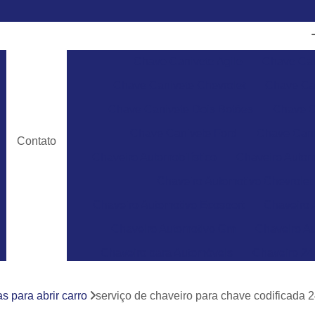
Chave Canivete Agile
Chave Can
Chave Canivete Chevrolet
Chave Can
Chave Canivete Dois Botões
Chave C
Chave Canivete Ford
Chave Cani
Contato
Chaveiro Automobilístico
Chaveiro Autom
Chaveiro Automotivo Chevrolet
Chaveiro Automotivo Ecosport
Chaveiro 
Chaveiro Automotivo Gm
Chaveiro Au
Chaveiro para Automóveis
Chaveiro 24
Chaveiro 24 Horas para Abrir Carro
Ch
s para abrir carro
serviço de chaveiro para chave codificada 2
Chaveiro 24hrs
Chaveiro Abrir Carr