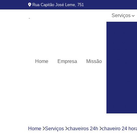
Rua Capitão José Leme, 751
Serviços
Chave
canivete
Chaveiro
automotivo
Chaveiros
Home
Empresa
Missão
24h
Chaves
codificada
Chaves
codificadas
Cópia de
chave
automotiva
Fechaduras
Home
Serviços
chaveiros 24h
chaveiro 24 hora
digitais