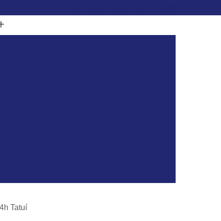
(15) 99782-0869
(15) 3272-6086
ivete Audi
Chave Canivete Celta
ivete Citroen
Chave Canivete Corsa
anivete Ecosport
Chave Canivete Fiat
vete Ford Ka
Chave Canivete Gol
otivo Agile
Chaveiro Automotivo Canivete
Chaveiro Automotivo Citroën
Automotivo Fiat
Chaveiro Automotivo Ford
tomotivo para Celta
Chaveiro de Auto
 Horas
Chaveiro 24 Horas Mais Próximo
aveiro 24h
Chaveiro 24h Mais Próximo
4h Tatuí
o 24h
Chaveiro Automotivo 24 Horas