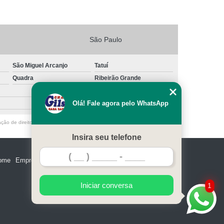
São Paulo
São Miguel Arcanjo
Tatuí
Quadra
Ribeirão Grande
Olá! Fale agora pelo WhatsApp
ação de direito autoral – artigo 184 do Código Penal –
Lei 9610/98 - Lei de
Insira seu telefone
ome
Empresa
Missão
Serviços
Contato
Mapa do site
Iniciar conversa
1