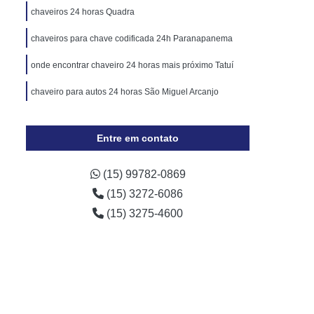
Cópia de Chave Automotiva Chevrolet
chaveiros 24 horas Quadra
Cópia de Chave Automotiva Ecosport
chaveiros para chave codificada 24h Paranapanema
Cópia de Chave Automotiva Ford
onde encontrar chaveiro 24 horas mais próximo Tatuí
Cópia de Chave Automotiva Gol
chaveiro para autos 24 horas São Miguel Arcanjo
a Digital
Fechadura Digital Biométrica
Fechadura Digital com Maçaneta
Entre em contato
Fechadura Digital Externa
Fechadura Digital para Porta de Vidro
(15) 99782-0869
(15) 3272-6086
e Correr
Fechadura Eletrônica Digital
(15) 3275-4600
trônica
Fechadura Eletrônica a Cartão
Fechadura Eletrônica de Embutir
Fechadura Eletrônica de Portão
por
Fechadura Eletrônica Hdl