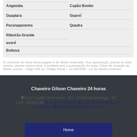
Angatuba
Capão Bonito
Guapiara
Guareí
Paranapanema
Quadra
Ribeirão Grande
avaré
Boituva
O conteúdo do texto desta página é de direito reservado. Sua reprodução, parcial ou total,
mesmo citando nossos links, é proibida sem a autorização do autor. Crime de violação de
direito autoral – artigo 184 do Código Penal –
Lei 9610/98 - Lei de direitos autorais
.
Chaveiro Gilson Chaveiro 24 horas
Rua Capitão José Leme, 751 - Centro Itapetininga - SP
CEP: 18200-290
(15) 99782-0869
(15) 3272-6086
(15)
3275-4600
chaveirogilson@bol.com.br
Home