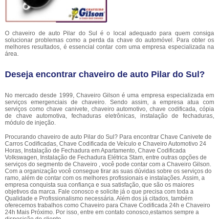
O chaveiro de auto Pilar do Sul é o local adequado para quem consiga
solucionar problemas como a perda da chave do automóvel. Para obter os
melhores resultados, é essencial contar com uma empresa especializada na
área.
Deseja encontrar chaveiro de auto Pilar do Sul?
No mercado desde 1999, Chaveiro Gilson é uma empresa especializada em
serviços emergenciais de chaveiro. Sendo assim, a empresa atua com
serviços como chave canivete, chaveiro automotivo, chave codificada, cópia
de chave automotiva, fechaduras eletrônicas, instalação de fechaduras,
módulo de injeção.
Procurando chaveiro de auto Pilar do Sul? Para encontrar Chave Canivete de
Carros Codificadas, Chave Codificada de Veículo e Chaveiro Automotivo 24
Horas, Instalação de Fechadura em Apartamento, Chave Codificada
Volkswagen, Instalação de Fechadura Elétrica Stam, entre outras opções de
serviços do segmento de Chaveiro , você pode contar com a Chaveiro Gilson.
Com a organização você consegue tirar as suas dúvidas sobre os serviços do
ramo, além de contar com os melhores profissionais e instalações. Assim, a
empresa conquista sua confiança e sua satisfação, que são os maiores
objetivos da marca. Fale conosco e solicite já o que precisa com toda a
Qualidade e Profissionalismo necessária. Além dos já citados, também
oferecemos trabalhos como Chaveiro para Chave Codificada 24h e Chaveiro
24h Mais Próximo. Por isso, entre em contato conosco,estamos sempre a