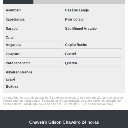
Alambari
Cesário Lange
Itapetininga
Pilar do Sul
Sarapuí
São Miguel Arcanjo
Tatuí
Angatuba
Capão Bonito
Guapiara
Guareí
Paranapanema
Quadra
Ribeirão Grande
avaré
Boituva
O conteúdo do texto desta página é de direito reservado. Sua reprodução, parcial ou total,
mesmo citando nossos links, é proibida sem a autorização do autor. Crime de violação de
direito autoral – artigo 184 do Código Penal –
Lei 9610/98 - Lei de direitos autorais
.
Chaveiro Gilson Chaveiro 24 horas