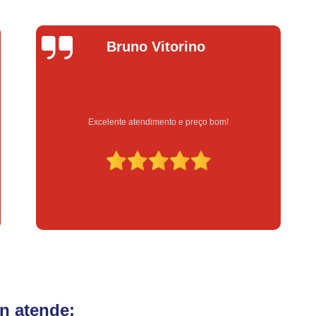
Fechadura Eletrônica para Porta
Fe
Fechadura Eletrônica para Portão
Fechadur
Lucas Donadel
Instalação de Fechadura Digital
Instalação de Fechadura Elétrica Stam
Instalação de Fechadura em Apartamen
Instalação de Fechadura Simples
Serviço feito na hora e de qualidade
Conserto de Módulo de Injeção
Con
Conserto Módulo de Injeção
Con
Conserto Módulo de Injeção de Automóvel
Conserto Módulo Injeção de Carro
Reset de Mód
n atende: