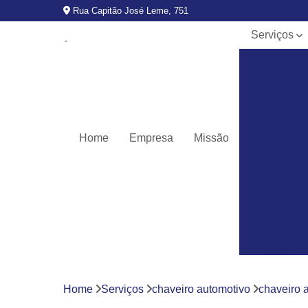
Rua Capitão José Leme, 751
Serviços
Chave
canivete
Chaveiro
automotivo
Chaveiros
Home
Empresa
Missão
24h
Chaves
codificada
Chaves
codificadas
Cópia de
chave
automotiva
Fechaduras
Home
Serviços
chaveiro automotivo
chaveiro 
digitais