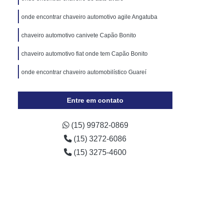
Cópia de Chave Automotiva Chevrolet
onde encontrar chaveiro automotivo agile Angatuba
Cópia de Chave Automotiva Ecosport
chaveiro automotivo canivete Capão Bonito
Cópia de Chave Automotiva Ford
Cópia de Chave Automotiva Gol
chaveiro automotivo fiat onde tem Capão Bonito
a Digital
Fechadura Digital Biométrica
onde encontrar chaveiro automobilístico Guareí
Fechadura Digital com Maçaneta
Entre em contato
Fechadura Digital Externa
Fechadura Digital para Porta de Vidro
(15) 99782-0869
e Correr
Fechadura Eletrônica Digital
(15) 3272-6086
trônica
Fechadura Eletrônica a Cartão
(15) 3275-4600
Fechadura Eletrônica de Embutir
Fechadura Eletrônica de Portão
por
Fechadura Eletrônica Hdl