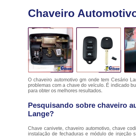
Fechaduras
Chaveiro Automotiv
eletrônicas
Instalação
de
fechaduras
Módulo de
injeção
O chaveiro automotivo gm onde tem Cesário Lan
problemas com a chave do veículo. É indicado b
para obter os melhores resultados.
Pesquisando sobre chaveiro a
Lange?
Chave canivete, chaveiro automotivo, chave codi
instalação de fechaduras e módulo de injeção 