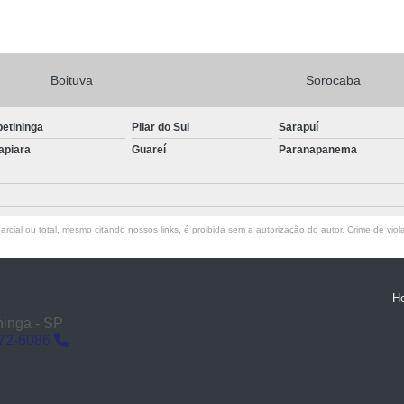
Boituva
Sorocaba
petininga
Pilar do Sul
Sarapuí
apiara
Guareí
Paranapanema
rcial ou total, mesmo citando nossos links, é proibida sem a autorização do autor. Crime de viol
H
ninga - SP
272-6086