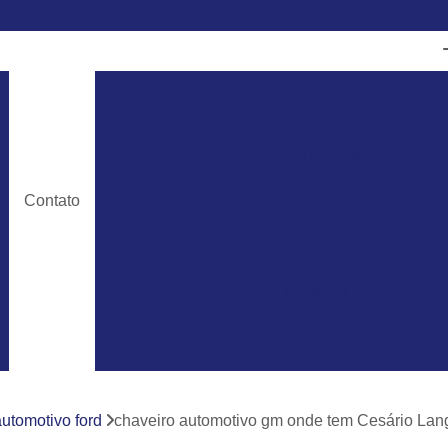
Chave Canivete Agile
Chave Can
Chave Canivete Chevrolet
Chave Can
Chave Canivete Dois Botões
Chave C
Chave Canivete Ford
Chave Cani
Contato
Chaveiro Automobilístico
Chaveiro Autom
Chaveiro Automotivo Chevrolet
Chaveiro Automotivo Ecosport
Chaveiro 
Chaveiro Automotivo Gm
Chaveiro Au
Chaveiro para Automóveis
Chaveiro 24
Chaveiro 24 Horas para Abrir Carro
Ch
automotivo ford
chaveiro automotivo gm onde tem Cesário Lan
Chaveiro 24hrs
Chaveiro Abrir Carr