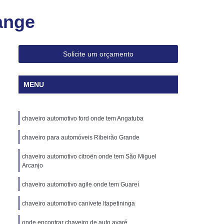
veiro para Abrir Apartamento 24h
ange
haveiro para Chave Codificada 24h
ave Canivete de Carros Codificadas
Solicite um orçamento
ificada Canivete
Chave Codificada Carro
cada de Carro
Chave Codificada de Veículo
MENU
a Renault
Chave Codificada Volkswagen
va Codificada
Chave Canivete Codificada
chaveiro automotivo ford onde tem Angatuba
 com Alarme
Chave Codificada Hb20
chaveiro para automóveis Ribeirão Grande
culo Codificada
Chave Reserva Codificada
chaveiro automotivo citroën onde tem São Miguel
haves Automotivas Codificadas
Arcanjo
s
Chaves para Carros Codificadas
chaveiro automotivo agile onde tem Guareí
Cópia de Chave Automotiva Audi
chaveiro automotivo canivete Itapetininga
Cópia de Chave Automotiva Canivete
onde encontrar chaveiro de auto avaré