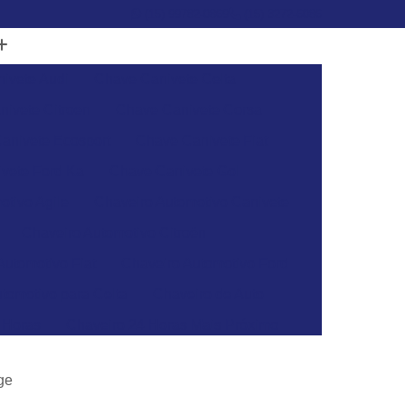
(15) 99782-0869
(15) 3272-6086
ivete Audi
Chave Canivete Celta
ivete Citroen
Chave Canivete Corsa
anivete Ecosport
Chave Canivete Fiat
vete Ford Ka
Chave Canivete Gol
otivo Agile
Chaveiro Automotivo Canivete
Chaveiro Automotivo Citroën
Automotivo Fiat
Chaveiro Automotivo Ford
tomotivo para Celta
Chaveiro de Auto
 Horas
Chaveiro 24 Horas Mais Próximo
aveiro 24h
Chaveiro 24h Mais Próximo
ge
o 24h
Chaveiro Automotivo 24 Horas