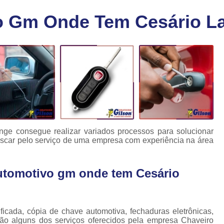
Chaveiro Carro 24 Horas
Cha
o Gm Onde Tem Cesário L
Chaveiro para Autos 24 Horas
C
Chave Canivete com Alarme
Ch
Chave Codificada Automotiva
Chave Cod
Chave Codificada Chevrolet
Chave Codifi
Chave Codificada Fiat
Chave Codificad
Chave de Carro com Chip
Chave Automoti
Chave Codificada
Chave Codificada
ge consegue realizar variados processos para solucionar
uscar pelo serviço de uma empresa com experiência na área
Chave de Carros Codificadas
Chave de Vei
Chaves Auto Codificadas
C
utomotivo gm onde tem Cesário
Chaves Codificadas para Automóvei
Cópia de Chave Automotiva Agile
Cópia de Chave Automotiva Bmw
ficada, cópia de chave automotiva, fechaduras eletrônicas,
são alguns dos serviços oferecidos pela empresa Chaveiro