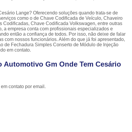
Cópia de Chave Automotiva Celta
Cópia de Chave Automotiva Citroen
Cesário Lange? Oferecendo soluções quando trata-se de
 serviços como o de Chave Codificada de Veículo, Chaveiro
Cópia de Chave Automotiva Fiat
 Codificadas, Chave Codificada Volkswagen, entre outras
o, a empresa conta com profissionais especializados e
Cópia de Chave Automotiva Gm
do então a confiança de todos. Por isso, não deixe de falar
s com nossos funcionários. Além do que já foi apresentado,
Fechadura Biométrica Digital
Fechadur
o de Fechadura Simples Conserto de Módulo de Injeção
ndo em contato.
Fechadura Digital com Biometria
Fechadura Digital de Embutir
ro Automotivo Gm Onde Tem Cesário
Fechadura Digital para Porta de Correr
Fechadura Digital para Porta de Vidro d
 em contato por email.
Tranca de Porta Digital
Fechadura Ele
Fechadura Eletrônica Apartamento
Fechadura Eletrônica de Porta
Fechadura Eletrônica de Sobre