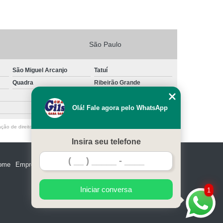
São Paulo
São Miguel Arcanjo
Tatuí
Quadra
Ribeirão Grande
Olá! Fale agora pelo WhatsApp
ação de direito autoral – artigo 184 do Código Penal –
Lei 9610/98 - Lei de
Insira seu telefone
ome
Empresa
Missão
Serviços
Contato
Mapa do site
Iniciar conversa
1