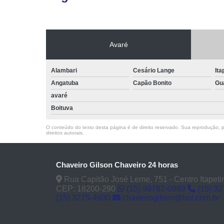
Avaré
Alambari
Cesário Lange
Ita
Angatuba
Capão Bonito
Gu
avaré
Boituva
O conteúdo do texto desta página é de direito reservado. Sua reprodução, pa
direitos autorais
.
Chaveiro Gilson Chaveiro 24 horas
Rua Capitão José Leme, 751 - Centro Itapeti
CEP: 18200-290
(15) 99782-0869
(15) 3
(15) 3275-4600
chaveirogilson@bol.com.br