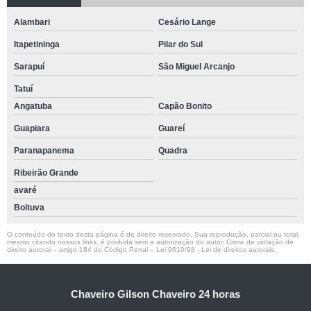
Alambari
Cesário Lange
Itapetininga
Pilar do Sul
Sarapuí
São Miguel Arcanjo
Tatuí
Angatuba
Capão Bonito
Guapiara
Guareí
Paranapanema
Quadra
Ribeirão Grande
avaré
Boituva
O conteúdo do texto desta página é de direito reservado. Sua reprodução, parcial ou total,
mesmo citando nossos links, é proibida sem a autorização do autor. Crime de violação de
direito autoral – artigo 184 do Código Penal –
Lei 9610/98 - Lei de direitos autorais
.
Chaveiro Gilson Chaveiro 24 horas