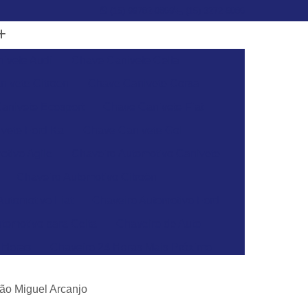
(15) 99782-0869
(15) 3272-6086
ivete Audi
Chave Canivete Celta
ivete Citroen
Chave Canivete Corsa
anivete Ecosport
Chave Canivete Fiat
vete Ford Ka
Chave Canivete Gol
otivo Agile
Chaveiro Automotivo Canivete
Chaveiro Automotivo Citroën
Automotivo Fiat
Chaveiro Automotivo Ford
tomotivo para Celta
Chaveiro de Auto
 Horas
Chaveiro 24 Horas Mais Próximo
aveiro 24h
Chaveiro 24h Mais Próximo
ão Miguel Arcanjo
o 24h
Chaveiro Automotivo 24 Horas