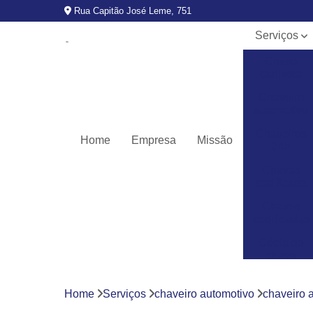
Rua Capitão José Leme, 751
Serviços
Chave
canivete
Chaveiro
automotivo
Chaveiros
Home
Empresa
Missão
24h
Chaves
codificada
Chaves
codificadas
Cópia de
chave
automotiva
Fechaduras
Home
Serviços
chaveiro automotivo
chaveiro 
digitais