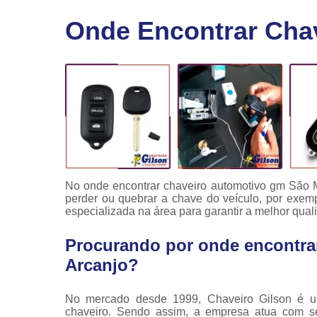
Fechaduras
Onde Encontrar Cha
eletrônicas
Instalação
de
fechaduras
Módulo de
injeção
No onde encontrar chaveiro automotivo gm São M
perder ou quebrar a chave do veículo, por exe
especializada na área para garantir a melhor qual
Procurando por onde encontra
Arcanjo?
No mercado desde 1999, Chaveiro Gilson é u
chaveiro. Sendo assim, a empresa atua com se