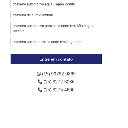
Cópia de Chave Automotiva Chevrolet
chaveiro automotivo agile Capão Bonito
Cópia de Chave Automotiva Ecosport
chaveiro de auto Alambari
Cópia de Chave Automotiva Ford
chaveiro automotivo para celta onde tem São Miguel
Cópia de Chave Automotiva Gol
Arcanjo
a Digital
Fechadura Digital Biométrica
chaveiro automobilístico onde tem Angatuba
Fechadura Digital com Maçaneta
chaveiro automotivo fiat São Miguel Arcanjo
Entre em contato
Fechadura Digital Externa
Fechadura Digital para Porta de Vidro
(15) 99782-0869
e Correr
Fechadura Eletrônica Digital
(15) 3272-6086
trônica
Fechadura Eletrônica a Cartão
(15) 3275-4600
Fechadura Eletrônica de Embutir
Fechadura Eletrônica de Portão
por
Fechadura Eletrônica Hdl