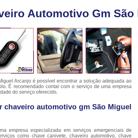
Chaveiro Carro 24 Horas
Cha
veiro Automotivo Gm São 
Chaveiro para Autos 24 Horas
C
Chave Canivete com Alarme
Ch
Chave Codificada Automotiva
Chave Cod
Chave Codificada Chevrolet
Chave Codifi
Chave Codificada Fiat
Chave Codificad
Chave de Carro com Chip
Chave Automoti
Chave Codificada
Chave Codificada
iguel Arcanjo é possível encontrar a solução adequada ao
mplo. É recomendado contar com o serviço de uma empresa
Chave de Carros Codificadas
Chave de Vei
idade do serviço oferecido.
Chaves Auto Codificadas
C
r chaveiro automotivo gm São Miguel
Chaves Codificadas para Automóvei
Cópia de Chave Automotiva Agile
Cópia de Chave Automotiva Bmw
ma empresa especializada em serviços emergenciais de
rviços como chave canivete, chaveiro automotivo, chave