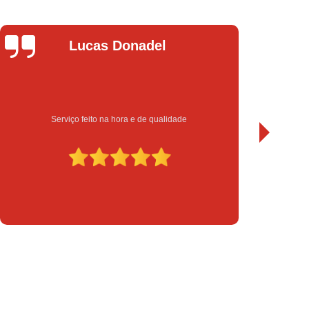
chadura Eletrônica para Porta de Vidro
a Eletrônica Yale
Instalação de Fechadura
Leandro Bueno
Instalação de Fechadura Elétrica
Instalação de Fechadura Eletrônica
to
Instalação de Fechadura Multiponto
Instalação de Fechadura Tetra
Sempre bom atendimento e serviço de qualidade. Recomendo.
serto de Módulo de Injeção Eletrônica
serto Módulo de Injeção Automotivo
Conserto Módulo de Injeção Eletrônica
Decodificação de Módulo de Injeção
ulo de Injeção