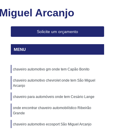
veiro para Abrir Apartamento 24h
Miguel Arcanjo
haveiro para Chave Codificada 24h
ave Canivete de Carros Codificadas
Solicite um orçamento
ificada Canivete
Chave Codificada Carro
cada de Carro
Chave Codificada de Veículo
MENU
a Renault
Chave Codificada Volkswagen
va Codificada
Chave Canivete Codificada
chaveiro automotivo gm onde tem Capão Bonito
 com Alarme
Chave Codificada Hb20
chaveiro automotivo chevrolet onde tem São Miguel
culo Codificada
Chave Reserva Codificada
Arcanjo
haves Automotivas Codificadas
chaveiro para automóveis onde tem Cesário Lange
s
Chaves para Carros Codificadas
onde encontrar chaveiro automobilístico Ribeirão
Cópia de Chave Automotiva Audi
Grande
Cópia de Chave Automotiva Canivete
chaveiro automotivo ecosport São Miguel Arcanjo