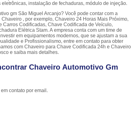
Cópia de Chave Automotiva Celta
 eletrônicas, instalação de fechaduras, módulo de injeção.
Cópia de Chave Automotiva Citroen
otivo gm São Miguel Arcanjo? Você pode contar com a
de Chaveiro , por exemplo, Chaveiro 24 Horas Mais Próximo,
Cópia de Chave Automotiva Fiat
 Carros Codificadas, Chave Codificada de Veículo,
echadura Elétrica Stam. A empresa conta com um time de
Cópia de Chave Automotiva Gm
e investir em equipamentos modernos, que se ajustam a sua
lidade e Profissionalismo, entre em contato para obter
Fechadura Biométrica Digital
Fechadur
alhamos com Chaveiro para Chave Codificada 24h e Chaveiro
osco e saiba mais detalhes.
Fechadura Digital com Biometria
Fechadura Digital de Embutir
ncontrar Chaveiro Automotivo Gm
Fechadura Digital para Porta de Correr
Fechadura Digital para Porta de Vidro d
 em contato por email.
Tranca de Porta Digital
Fechadura Ele
Fechadura Eletrônica Apartamento
Fechadura Eletrônica de Porta
Fechadura Eletrônica de Sobre