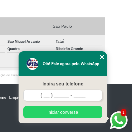
São Paulo
São Miguel Arcanjo
Tatuí
Quadra
Ribeirão Grande
Olá! Fale agora pelo WhatsApp
ação de direito autoral – artigo 184 do Código Penal –
Lei 9610/98 - Lei de
Insira seu telefone
ome
Empresa
Missão
Serviços
Contato
Mapa do site
Iniciar conversa
1