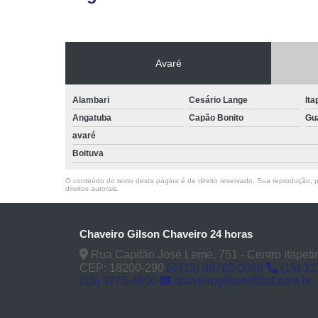
Avaré
Alambari
Cesário Lange
Ita
Angatuba
Capão Bonito
Gu
avaré
Boituva
O conteúdo do texto desta página é de direito reservado. Sua reprodução, pa
direitos autorais
.
Chaveiro Gilson Chaveiro 24 horas
Rua Capitão José Leme, 751 - Centro Itapeti
CEP: 18200-290
(15) 99782-0869
(15) 3
(15) 3275-4600
chaveirogilson@bol.com.br