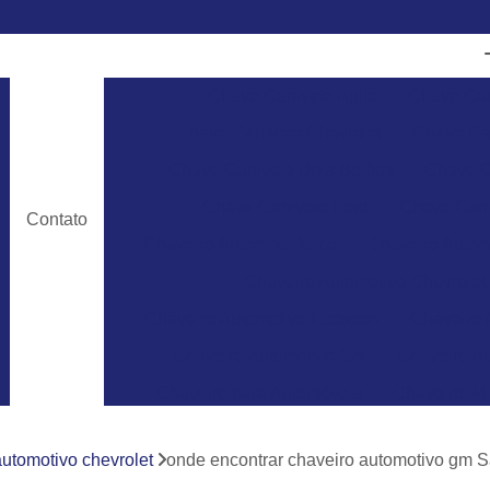
Chave Canivete Agile
Chave Can
Chave Canivete Chevrolet
Chave Can
Chave Canivete Dois Botões
Chave C
Chave Canivete Ford
Chave Cani
Contato
Chaveiro Automobilístico
Chaveiro Autom
Chaveiro Automotivo Chevrolet
Chaveiro Automotivo Ecosport
Chaveiro 
Chaveiro Automotivo Gm
Chaveiro Au
Chaveiro para Automóveis
Chaveiro 24
Chaveiro 24 Horas para Abrir Carro
Ch
automotivo chevrolet
onde encontrar chaveiro automotivo gm S
Chaveiro 24hrs
Chaveiro Abrir Carr