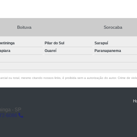
Boituva
Sorocaba
petininga
Pilar do Sul
Sarapuí
apiara
Guareí
Paranapanema
rcial ou total, mesmo citando nossos links, é proibida sem a autorização do autor. Crime de viol
H
ninga - SP
272-6086