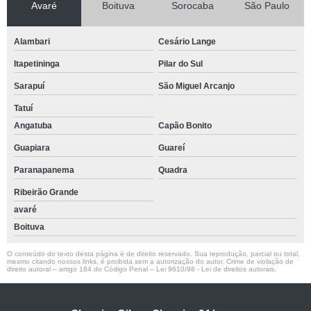
Avaré
Boituva
Sorocaba
São Paulo
Alambari
Cesário Lange
Itapetininga
Pilar do Sul
Sarapuí
São Miguel Arcanjo
Tatuí
Angatuba
Capão Bonito
Guapiara
Guareí
Paranapanema
Quadra
Ribeirão Grande
avaré
Boituva
O conteúdo do texto desta página é de direito reservado. Sua reprodução, parcial ou total,
mesmo citando nossos links, é proibida sem a autorização do autor. Crime de violação de
direito autoral – artigo 184 do Código Penal –
Lei 9610/98 - Lei de direitos autorais
.