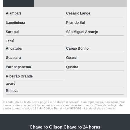
Alambari
Cesário Lange
Itapetininga
Pilar do Sul
Sarapuí
São Miguel Arcanjo
Tatuí
Angatuba
Capão Bonito
Guapiara
Guareí
Paranapanema
Quadra
Ribeirão Grande
avaré
Boituva
O conteúdo do texto desta página é de direito reservado. Sua reprodução, parcial ou total,
mesmo citando nossos links, é proibida sem a autorização do autor. Crime de violação de
direito autoral – artigo 184 do Código Penal –
Lei 9610/98 - Lei de direitos autorais
.
Chaveiro Gilson Chaveiro 24 horas