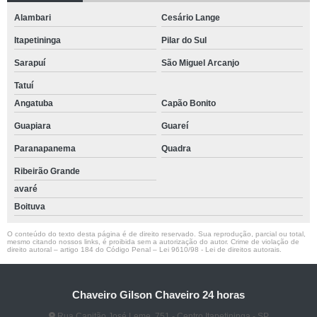
Alambari
Cesário Lange
Itapetininga
Pilar do Sul
Sarapuí
São Miguel Arcanjo
Tatuí
Angatuba
Capão Bonito
Guapiara
Guareí
Paranapanema
Quadra
Ribeirão Grande
avaré
Boituva
O conteúdo do texto desta página é de direito reservado. Sua reprodução, parcial ou total,
mesmo citando nossos links, é proibida sem a autorização do autor. Crime de violação de
direito autoral – artigo 184 do Código Penal –
Lei 9610/98 - Lei de direitos autorais
.
Chaveiro Gilson Chaveiro 24 horas
Rua Capitão José Leme, 751 - Centro Itapetininga - SP