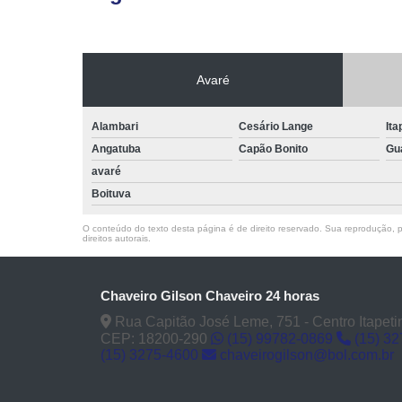
Avaré
Alambari
Cesário Lange
Ita
Angatuba
Capão Bonito
Gu
avaré
Boituva
O conteúdo do texto desta página é de direito reservado. Sua reprodução, pa
direitos autorais
.
Chaveiro Gilson Chaveiro 24 horas
Rua Capitão José Leme, 751 - Centro Itapeti
CEP: 18200-290
(15) 99782-0869
(15) 3
(15) 3275-4600
chaveirogilson@bol.com.br