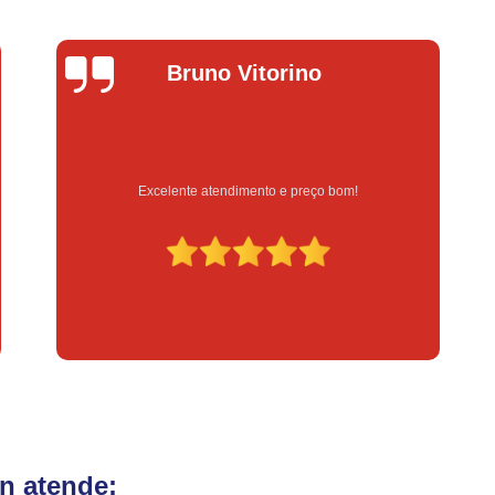
Fechadura Eletrônica para Porta
Fe
Fechadura Eletrônica para Portão
Fechadur
Bruno Vitorino
L
Instalação de Fechadura Digital
Instalação de Fechadura Elétrica Stam
Instalação de Fechadura em Apartamen
Instalação de Fechadura Simples
Excelente atendimento e preço bom!
Serviço
Conserto de Módulo de Injeção
Con
Conserto Módulo de Injeção
Con
Conserto Módulo de Injeção de Automóvel
Conserto Módulo Injeção de Carro
Reset de Mód
n atende: