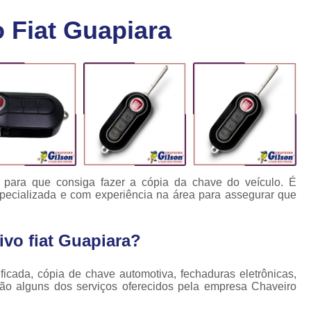
Chaveiro Carro 24 Horas
Cha
 Fiat Guapiara
Chaveiro para Autos 24 Horas
C
Chave Canivete com Alarme
Ch
Chave Codificada Automotiva
Chave Cod
Chave Codificada Chevrolet
Chave Codifi
Chave Codificada Fiat
Chave Codificad
Chave de Carro com Chip
Chave Automoti
Chave Codificada
Chave Codificada
o para que consiga fazer a cópia da chave do veículo. É
pecializada e com experiência na área para assegurar que
Chave de Carros Codificadas
Chave de Vei
Chaves Auto Codificadas
C
ivo fiat Guapiara?
Chaves Codificadas para Automóvei
Cópia de Chave Automotiva Agile
ficada, cópia de chave automotiva, fechaduras eletrônicas,
são alguns dos serviços oferecidos pela empresa Chaveiro
Cópia de Chave Automotiva Bmw