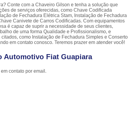
Cópia de Chave Automotiva Celta
ara? Conte com a Chaveiro Gilson e tenha a solução que
pções de serviços oferecidas, como Chave Codificada
Cópia de Chave Automotiva Citroen
alação de Fechadura Elétrica Stam, Instalação de Fechadura
Chave Canivete de Carros Codificadas. Com equipamentos
Cópia de Chave Automotiva Fiat
sa é capaz de suprir a necessidade de seus clientes,
balho de uma forma Qualidade e Profissionalismo, e
Cópia de Chave Automotiva Gm
 citados, como Instalação de Fechadura Simples e Conserto
rando em contato conosco. Teremos prazer em atender você!
Fechadura Biométrica Digital
Fechadur
Fechadura Digital com Biometria
o Automotivo Fiat Guapiara
Fechadura Digital de Embutir
 em contato por email.
Fechadura Digital para Porta de Correr
Fechadura Digital para Porta de Vidro d
Tranca de Porta Digital
Fechadura Ele
Fechadura Eletrônica Apartamento
Fechadura Eletrônica de Porta
Fechadura Eletrônica de Sobre