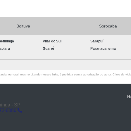
Boituva
Sorocaba
petininga
Pilar do Sul
Sarapuí
apiara
Guareí
Paranapanema
rcial ou total, mesmo citando nossos links, é proibida sem a autorização do autor. Crime de viol
H
ninga - SP
272-6086