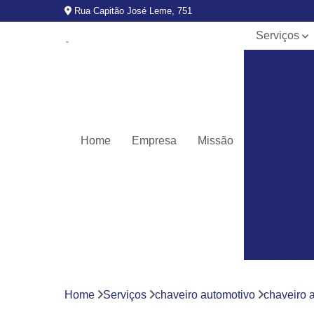
Rua Capitão José Leme, 751
Serviços
Chave
canivete
Chaveiro
automotivo
Chaveiros
Home
Empresa
Missão
24h
Chaves
codificada
Chaves
codificadas
Cópia de
chave
automotiva
Fechaduras
Home
Serviços
chaveiro automotivo
chaveiro 
digitais