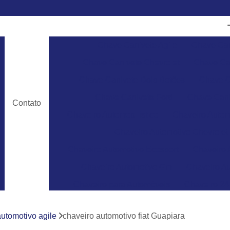
Chave Canivete Agile
Chave Can
Chave Canivete Chevrolet
Chave Can
Chave Canivete Dois Botões
Chave C
Chave Canivete Ford
Chave Cani
Contato
Chaveiro Automobilístico
Chaveiro Autom
Chaveiro Automotivo Chevrolet
Chaveiro Automotivo Ecosport
Chaveiro 
Chaveiro Automotivo Gm
Chaveiro Au
Chaveiro para Automóveis
Chaveiro 24
Chaveiro 24 Horas para Abrir Carro
Ch
automotivo agile
chaveiro automotivo fiat Guapiara
Chaveiro 24hrs
Chaveiro Abrir Carr