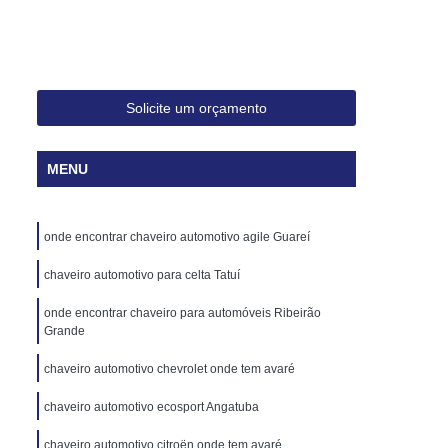
veiro para Abrir Apartamento 24h
haveiro para Chave Codificada 24h
ave Canivete de Carros Codificadas
Solicite um orçamento
ificada Canivete
Chave Codificada Carro
cada de Carro
Chave Codificada de Veículo
MENU
a Renault
Chave Codificada Volkswagen
va Codificada
Chave Canivete Codificada
onde encontrar chaveiro automotivo agile Guareí
 com Alarme
Chave Codificada Hb20
chaveiro automotivo para celta Tatuí
culo Codificada
Chave Reserva Codificada
onde encontrar chaveiro para automóveis Ribeirão
haves Automotivas Codificadas
Grande
s
Chaves para Carros Codificadas
chaveiro automotivo chevrolet onde tem avaré
Cópia de Chave Automotiva Audi
chaveiro automotivo ecosport Angatuba
Cópia de Chave Automotiva Canivete
chaveiro automotivo citroën onde tem avaré