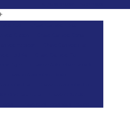
(15) 99782-0869
(15) 3272-6086
ivete Audi
Chave Canivete Celta
ivete Citroen
Chave Canivete Corsa
anivete Ecosport
Chave Canivete Fiat
vete Ford Ka
Chave Canivete Gol
otivo Agile
Chaveiro Automotivo Canivete
Chaveiro Automotivo Citroën
Automotivo Fiat
Chaveiro Automotivo Ford
tomotivo para Celta
Chaveiro de Auto
 Horas
Chaveiro 24 Horas Mais Próximo
aveiro 24h
Chaveiro 24h Mais Próximo
o 24h
Chaveiro Automotivo 24 Horas