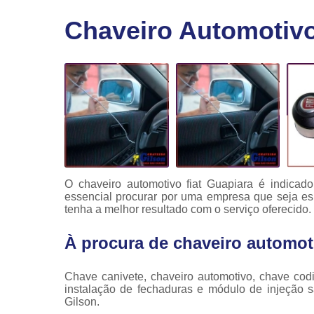
Fechaduras
Chaveiro Automotivo
eletrônicas
Instalação
de
fechaduras
Módulo de
injeção
O chaveiro automotivo fiat Guapiara é indicad
essencial procurar por uma empresa que seja es
tenha a melhor resultado com o serviço oferecido.
À procura de chaveiro automot
Chave canivete, chaveiro automotivo, chave codi
instalação de fechaduras e módulo de injeção 
Gilson.