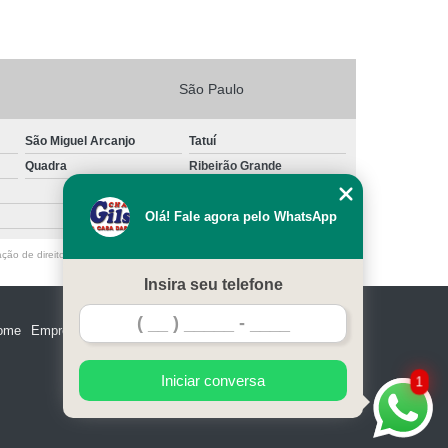
São Paulo
São Miguel Arcanjo
Tatuí
Quadra
Ribeirão Grande
Olá! Fale agora pelo WhatsApp
ação de direito autoral – artigo 184 do Código Penal –
Lei 9610/98 - Lei de
Insira seu telefone
ome
Empresa
Missão
Serviços
Contato
Mapa do site
Iniciar conversa
1