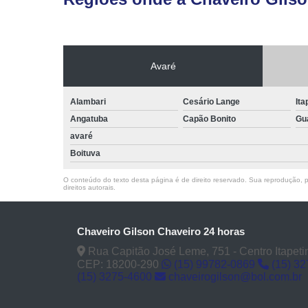
Avaré
Alambari
Cesário Lange
Ita
Angatuba
Capão Bonito
Gu
avaré
Boituva
O conteúdo do texto desta página é de direito reservado. Sua reprodução, pa
direitos autorais
.
Chaveiro Gilson Chaveiro 24 horas
Rua Capitão José Leme, 751 - Centro Itapeti
CEP: 18200-290
(15) 99782-0869
(15) 3
(15) 3275-4600
chaveirogilson@bol.com.br