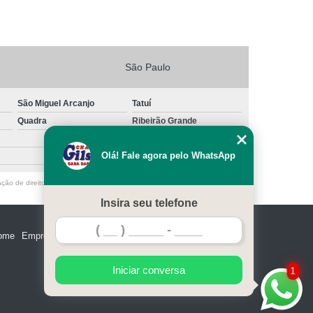
São Paulo
São Miguel Arcanjo
Tatuí
Quadra
Ribeirão Grande
Olá! Fale agora pelo WhatsApp
ação de direito autoral – artigo 184 do Código Penal –
Lei 9610/98 - Lei de
Insira seu telefone
ome
Empresa
Missão
Serviços
Contato
Mapa do site
Iniciar conversa
1