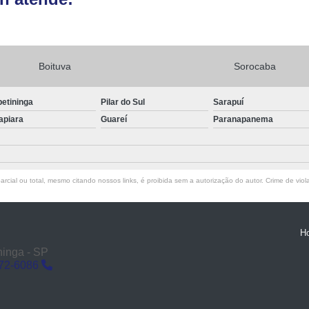
Boituva
Sorocaba
petininga
Pilar do Sul
Sarapuí
apiara
Guareí
Paranapanema
rcial ou total, mesmo citando nossos links, é proibida sem a autorização do autor. Crime de viol
H
ninga - SP
272-6086