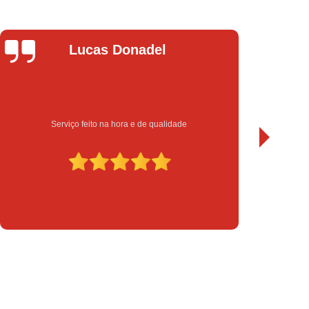
chadura Eletrônica para Porta de Vidro
a Eletrônica Yale
Instalação de Fechadura
Instalação de Fechadura Elétrica
Leandro Bueno
Instalação de Fechadura Eletrônica
to
Instalação de Fechadura Multiponto
Instalação de Fechadura Tetra
Sempre bom atendimento e serviço de qualidade. Recomendo.
serto de Módulo de Injeção Eletrônica
serto Módulo de Injeção Automotivo
Conserto Módulo de Injeção Eletrônica
Decodificação de Módulo de Injeção
ulo de Injeção