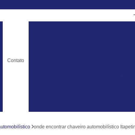
Chave Canivete Agile
Chave Can
Chave Canivete Chevrolet
Chave Can
Chave Canivete Dois Botões
Chave C
Chave Canivete Ford
Chave Cani
Contato
Chaveiro Automobilístico
Chaveiro Autom
Chaveiro Automotivo Chevrolet
Chaveiro Automotivo Ecosport
Chaveiro 
Chaveiro Automotivo Gm
Chaveiro Au
Chaveiro para Automóveis
Chaveiro 24
Chaveiro 24 Horas para Abrir Carro
Ch
utomobilístico
onde encontrar chaveiro automobilístico Itapeti
Chaveiro 24hrs
Chaveiro Abrir Carr