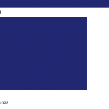
(15) 99782-0869
(15) 3272-6086
ivete Audi
Chave Canivete Celta
ivete Citroen
Chave Canivete Corsa
anivete Ecosport
Chave Canivete Fiat
vete Ford Ka
Chave Canivete Gol
otivo Agile
Chaveiro Automotivo Canivete
Chaveiro Automotivo Citroën
Automotivo Fiat
Chaveiro Automotivo Ford
tomotivo para Celta
Chaveiro de Auto
 Horas
Chaveiro 24 Horas Mais Próximo
aveiro 24h
Chaveiro 24h Mais Próximo
ninga
o 24h
Chaveiro Automotivo 24 Horas