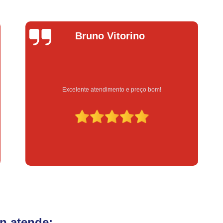
Fechadura Eletrônica para Porta
Fe
Fechadura Eletrônica para Portão
Fechadur
Instalação de Fechadura Digital
Lucas Donadel
Instalação de Fechadura Elétrica Stam
Instalação de Fechadura em Apartamen
Instalação de Fechadura Simples
Serviço feito na hora e de qualidade
Conserto de Módulo de Injeção
Con
Conserto Módulo de Injeção
Con
Conserto Módulo de Injeção de Automóvel
Conserto Módulo Injeção de Carro
Reset de Mód
n atende: