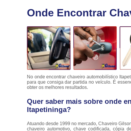
Fechaduras
Onde Encontrar Chav
eletrônicas
Instalação
de
fechaduras
Módulo de
injeção
No onde encontrar chaveiro automobilístico Itape
para que consiga dar partida no veículo. É esse
obter os melhores resultados.
Quer saber mais sobre onde en
Itapetininga?
Atuando desde 1999 no mercado, Chaveiro Gilson
chaveiro automotivo, chave codificada, cópia d