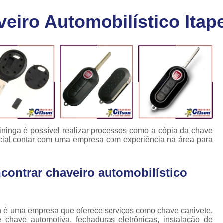
Chaveiro Carro 24 Horas
Cha
eiro Automobilístico Itape
Chaveiro para Autos 24 Horas
C
Chave Canivete com Alarme
Ch
Chave Codificada Automotiva
Chave Cod
Chave Codificada Chevrolet
Chave Codifi
Chave Codificada Fiat
Chave Codificad
Chave de Carro com Chip
Chave Automoti
Chave Codificada
Chave Codificada
tininga é possível realizar processos como a cópia da chave
ncial contar com uma empresa com experiência na área para
Chave de Carros Codificadas
Chave de Vei
Chaves Auto Codificadas
C
contrar chaveiro automobilístico
Chaves Codificadas para Automóvei
Cópia de Chave Automotiva Agile
Cópia de Chave Automotiva Bmw
 é uma empresa que oferece serviços como chave canivete,
e chave automotiva, fechaduras eletrônicas, instalação de