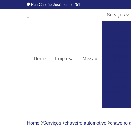
Rua Capitão José Leme, 751
Serviços
Chave
canivete
Chaveiro
automotivo
Chaveiros
Home
Empresa
Missão
24h
Chaves
codificada
Chaves
codificadas
Cópia de
chave
automotiva
Fechaduras
Home
Serviços
chaveiro automotivo
chaveiro a
digitais