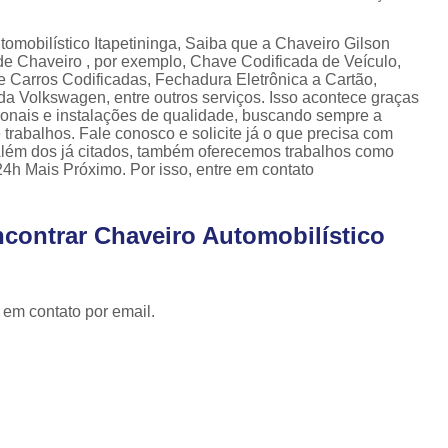
Cópia de Chave Automotiva Celta
Cópia de Chave Automotiva Citroen
omobilístico Itapetininga, Saiba que a Chaveiro Gilson
de Chaveiro , por exemplo, Chave Codificada de Veículo,
Cópia de Chave Automotiva Fiat
 Carros Codificadas, Fechadura Eletrônica a Cartão,
a Volkswagen, entre outros serviços. Isso acontece graças
Cópia de Chave Automotiva Gm
ionais e instalações de qualidade, buscando sempre a
 trabalhos. Fale conosco e solicite já o que precisa com
Fechadura Biométrica Digital
Fechadur
 Além dos já citados, também oferecemos trabalhos como
4h Mais Próximo. Por isso, entre em contato
Fechadura Digital com Biometria
Fechadura Digital de Embutir
contrar Chaveiro Automobilístico
Fechadura Digital para Porta de Correr
Fechadura Digital para Porta de Vidro d
 em contato por email.
Tranca de Porta Digital
Fechadura Ele
Fechadura Eletrônica Apartamento
Fechadura Eletrônica de Porta
Fechadura Eletrônica de Sobre