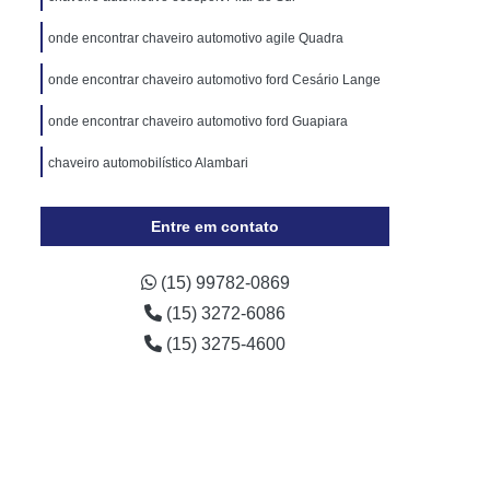
Cópia de Chave Automotiva Chevrolet
onde encontrar chaveiro automotivo agile Quadra
Cópia de Chave Automotiva Ecosport
onde encontrar chaveiro automotivo ford Cesário Lange
Cópia de Chave Automotiva Ford
Cópia de Chave Automotiva Gol
onde encontrar chaveiro automotivo ford Guapiara
a Digital
Fechadura Digital Biométrica
chaveiro automobilístico Alambari
Fechadura Digital com Maçaneta
Entre em contato
Fechadura Digital Externa
Fechadura Digital para Porta de Vidro
(15) 99782-0869
e Correr
Fechadura Eletrônica Digital
(15) 3272-6086
trônica
Fechadura Eletrônica a Cartão
(15) 3275-4600
Fechadura Eletrônica de Embutir
Fechadura Eletrônica de Portão
por
Fechadura Eletrônica Hdl